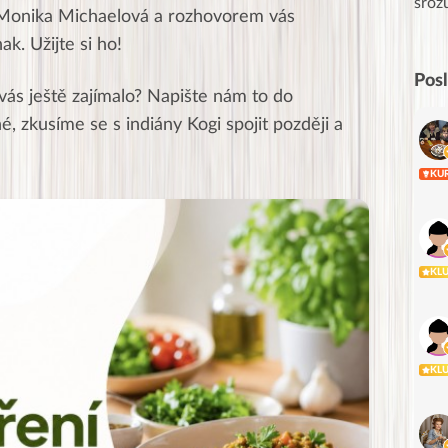
Posílá…
sroz
 Monika Michaelová a rozhovorem vás
k. Užijte si ho!
Pos
vás ještě zajímalo? Napište nám to do
 zkusíme se s indiány Kogi spojit později a
KU
KL
KL