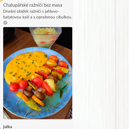
Chalupářské ražničí bez masa
Dnešní obídek ražniči s jahlovo-
batatovou kaší a s opraženou cibulkou.
😋
julka