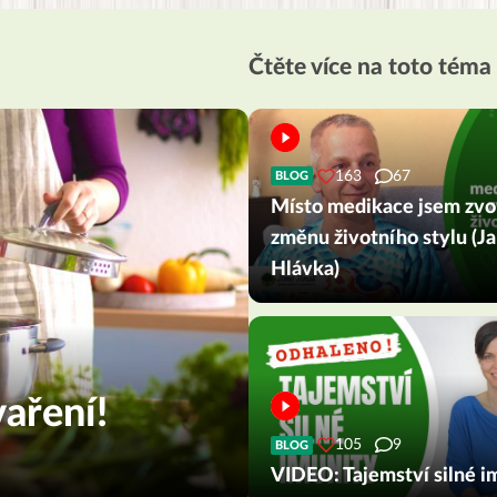
Čtěte více na toto téma
163
67
BLOG
Místo medikace jsem zvol
změnu životního stylu (Ja
Hlávka)
aření!
105
9
BLOG
VIDEO: Tajemství silné i