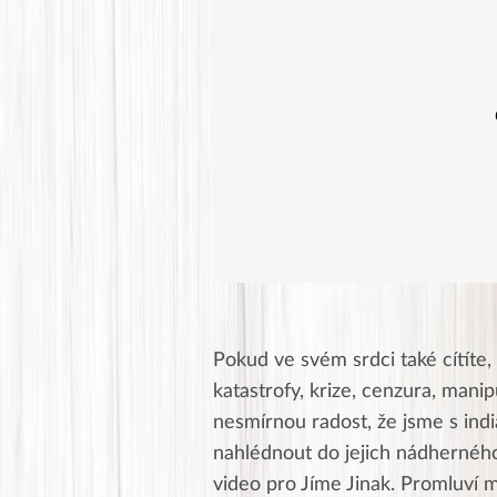
Pokud ve svém srdci také cítíte,
katastrofy, krize, cenzura, mani
nesmírnou radost, že jsme s indi
nahlédnout do jejich nádherného 
video pro Jíme Jinak. Promlu