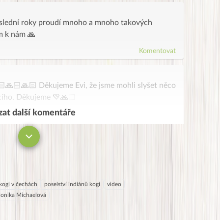
poslední roky proudí mnoho a mnoho takových
m k nám 🙏
Komentovat
🏻🙏🏻🙏🏻 Děkujeme Evi, že jsme mohli slyšet něco
ícího. Děkujeme 💚🙏🏻
at další komentáře
Komentovat
kogi v čechách
poselství indiánů kogi
video
onika Michaelová