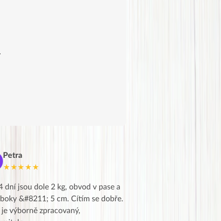
.
Petra
Marie
M
★★★★★
★★★★★
4 dní jsou dole 2 kg, obvod v pase a
Dnes jsem to konečně vytáh
 boky &#8211; 5 cm. Cítím se dobře.
zapadlé pošty a poslechla j
 je výborně zpracovaný,
videa od EVY. Koho by nepř