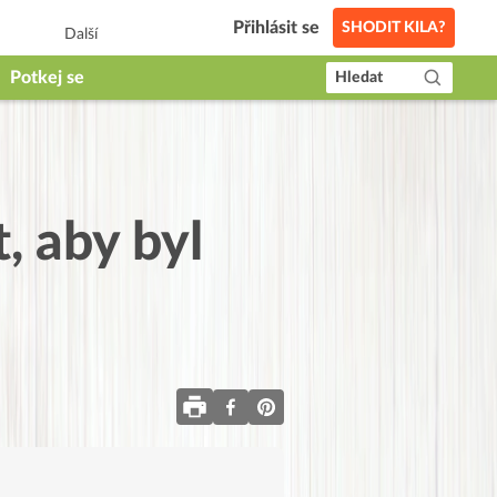
Přihlásit se
SHODIT KILA?
Další
Potkej se
Hledat
, aby byl