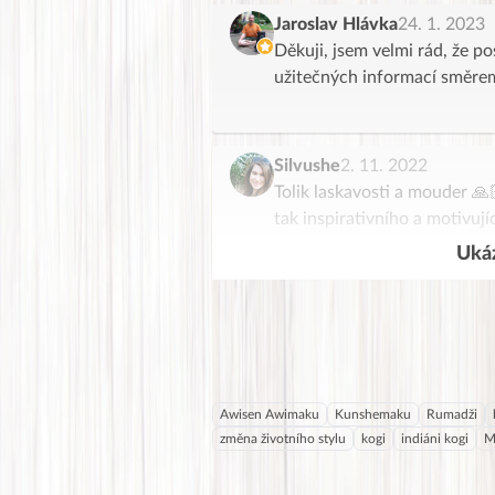
Jaroslav Hlávka
24. 1. 2023
Děkuji, jsem velmi rád, že 
užitečných informací směre
Silvushe
2. 11. 2022
Tolik laskavosti a mouder 
tak inspirativního a motivuj
Ukáz
Awisen Awimaku
Kunshemaku
Rumadži
změna životního stylu
kogi
indiáni kogi
M