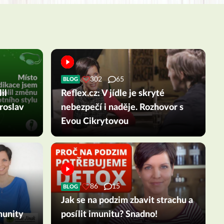
302
65
BLOG
il
Reflex.cz: V jídle je skryté
roslav
nebezpečí i naděje. Rozhovor s
Evou Cikrytovou
86
15
BLOG
Jak se na podzim zbavit strachu a
munity
posílit imunitu? Snadno!