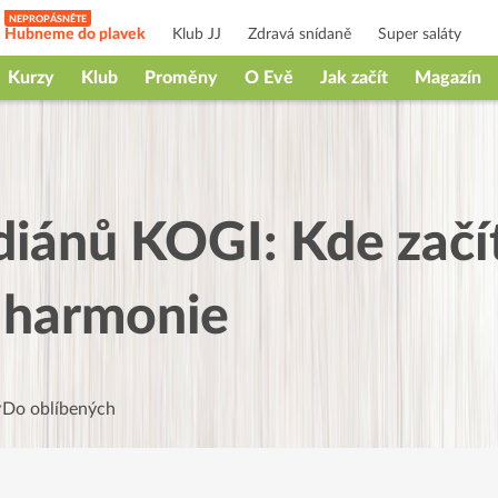
Hubneme do plavek
Klub JJ
Zdravá snídaně
Super saláty
Kurzy
Klub
Proměny
O Evě
Jak začít
Magazín
diánů KOGI: Kde začít
 harmonie
Do oblíbených