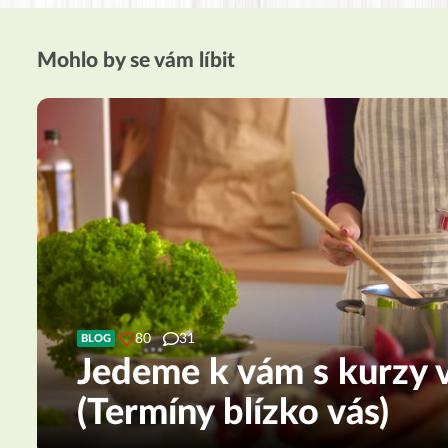
Mohlo by se vám líbit
80
31
BLOG
Jedeme k vám s kurzy v
(Termíny blízko vás)