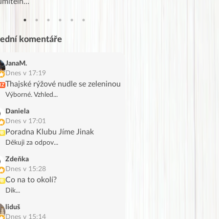
umiteln…
tahl…
lední komentáře
JanaM.
Dnes v 17:19
Thajské rýžové nudle se zeleninou
RZ
Výborné. Vzhled...
Daniela
Dnes v 17:01
Poradna Klubu Jíme Jinak
UB
Děkuji za odpov...
Zdeňka
Dnes v 15:28
Co na to okolí?
UB
Dik...
liduš
Dnes v 15:14