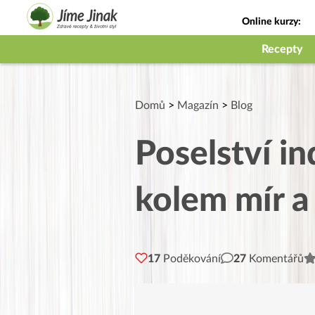
Online kurzy:
Jak na babičky
Recepty
Domů
>
Magazín
>
Blog
Poselství in
kolem mír a
17
Poděkování
27
Komentářů