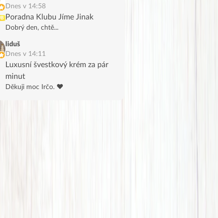
Dnes v 14:58
Poradna Klubu Jíme Jinak
UB
Dobrý den, chtě...
liduš
Dnes v 14:11
Luxusní švestkový krém za pár
minut
Děkuji moc Irčo. ❤️