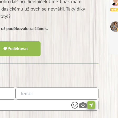
oho dalšího. Jídelníček Jíme Jinak mám
 klasickému už bych se nevrátil. Taky díky
KL
oty!?
í už poděkovalo za článek.
Poděkovat