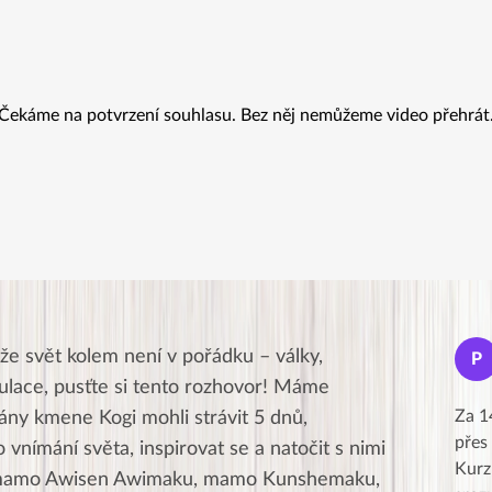
Čekáme na potvrzení souhlasu. Bez něj nemůžeme video přehrát
Jana
 že svět kolem není v pořádku – války,
J
P
★★★★★
pulace, pusťte si tento rozhovor! Máme
Moc Vám všem děkuji za krásný pátek,
Za 1
ány kmene Kogi mohli strávit 5 dnů,
obzvlášť velké poděkování, obdiv a
přes
vnímání světa, inspirovat se a natočit s nimi
uznání pro hlavní dvojici Peťa a Gábi!! 👏
Kurz
ví mamo Awisen Awimaku, mamo Kunshemaku,