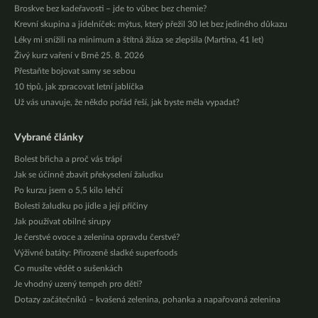
Broskve bez kadeřavosti – jde to vůbec bez chemie?
Krevní skupina a jídelníček: mýtus, který přežil 30 let bez jediného důkazu
Léky mi snížili na minimum a štítná žláza se zlepšila (Martina, 41 let)
Živý kurz vaření v Brně 25. 8. 2026
Přestaňte bojovat samy se sebou
10 tipů, jak zpracovat letní jablíčka
Už vás unavuje, že někdo pořád řeší, jak byste měla vypadat?
Vybrané články
Bolest břicha a proč vás trápí
Jak se účinně zbavit překyselení žaludku
Po kurzu jsem o 5,5 kilo lehčí
Bolesti žaludku po jídle a její příčiny
Jak používat obilné sirupy
Je čerstvé ovoce a zelenina opravdu čerstvé?
Výživné batáty: Přirozeně sladké superfoods
Co musíte vědět o sušenkách
Je vhodný uzený tempeh pro děti?
Dotazy začátečníků – kvašená zelenina, pohanka a napařovaná zelenina