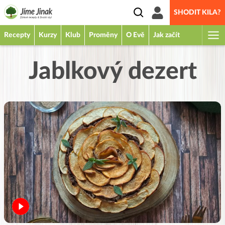
SHODIT KILA?
Recepty
Kurzy
Klub
Proměny
O Evě
Jak začít
Jablkový dezert