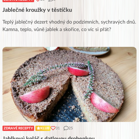
Jablečné kroužky v těstíčku
Teplý jablečný dezert vhodný do podzimních, sychravých dnů.
Kamna, teplo, vůně jablek a skořice, co víc si přát?
31
25
ZDRAVÉ RECEPTY
KLUB
Jablkový koláč s datlovou drobenkou