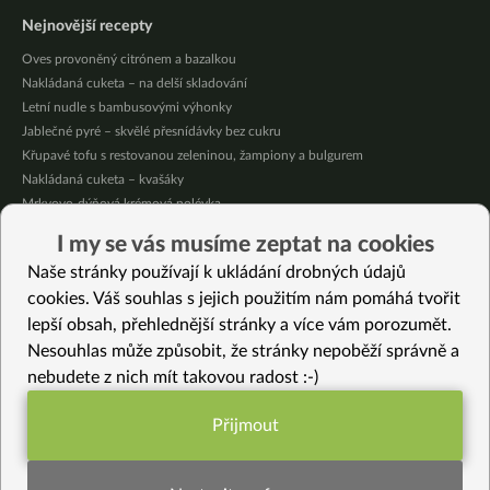
Nejnovější recepty
Oves provoněný citrónem a bazalkou
Nakládaná cuketa – na delší skladování
Letní nudle s bambusovými výhonky
Jablečné pyré – skvělé přesnídávky bez cukru
Křupavé tofu s restovanou zeleninou, žampiony a bulgurem
Nakládaná cuketa – kvašáky
Mrkvovo-dýňová krémová polévka
Osvěžující kuskus
I my se vás musíme zeptat na cookies
Osvěžující čaj s citronovými bylinkami
Naše stránky používají k ukládání drobných údajů
Nepečený jablečný dort s rybízem
cookies. Váš souhlas s jejich použitím nám pomáhá tvořit
lepší obsah, přehlednější stránky a více vám porozumět.
Vybrané recepty
Nesouhlas může způsobit, že stránky nepoběží správně a
Rajma masala – kari z červených fazolí
nebudete z nich mít takovou radost :-)
Šafránové halušky se zeleninou (bez lepku)
Šoulet aneb hrách a kroupy
Přijmout
Pak choi s citronem
Funkční nastavení potřebujeme (vždy
Rýžová léčebná kaše – Congee
aktivní)
Ovocný krém s vanilkou a jedlými květy