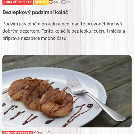
44
11
ZDRAVÉ RECEPTY
KLUB
Bezlepkový podzimní koláč
Podzim je v plném proudu a není nad to provonět kuchyň
dobrým dezertem. Tento koláč je bez lepku, cukru i mléka a
příprava nezabere mnoho času.
25
3
ZDRAVÉ RECEPTY