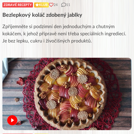
24
11
ZDRAVÉ RECEPTY
KLUB
Bezlepkový koláč zdobený jablky
Zpříjemněte si podzimní den jednoduchým a chutným
kokáčem, k jehož přípravě není třeba speciálních ingrediecí.
Je bez lepku, cukru i živočišných produktů.