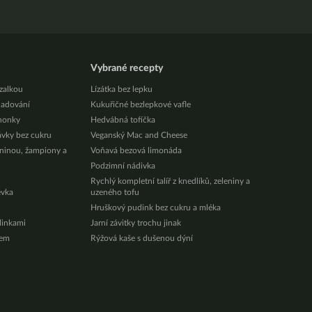
Vybrané recepty
zalkou
Lízátka bez lepku
ladování
Kukuřičné bezlepkové vafle
honky
Hedvábná tofíčka
ávky bez cukru
Veganský Mac and Cheese
eninou, žampiony a
Voňavá bezová limonáda
Podzimní nádivka
Rychlý kompletní talíř z knedlíků, zeleniny a
évka
uzeného tofu
Hruškový pudink bez cukru a mléka
ylinkami
Jarní závitky trochu jinak
zem
Rýžová kaše s dušenou dýní