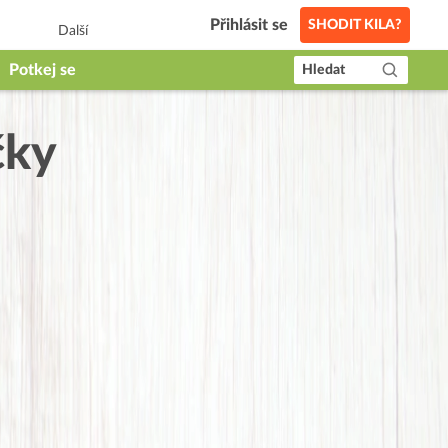
Přihlásit se
SHODIT KILA?
Další
Potkej se
Hledat
čky