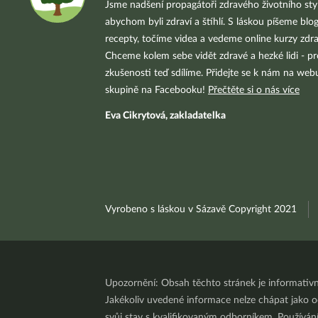
Jsme nadšení propagátoři zdravého životního styl
abychom byli zdraví a štíhlí. S láskou píšeme blo
recepty, točíme videa a vedeme online kurzy zdra
Chceme kolem sebe vidět zdravé a hezké lidi - pr
zkušenosti teď sdílíme. Přidejte se k nám na we
skupině na Facebooku!
Přečtěte si o nás více
Eva Cikrytová, zakladatelka
Vyrobeno s láskou v Sázavě Copyright 2021
Upozornění: Obsah těchto stránek je informativ
Jakékoliv uvedené informace nelze chápat jako odb
svůj stav s kvalifikovaným odborníkem. Používá