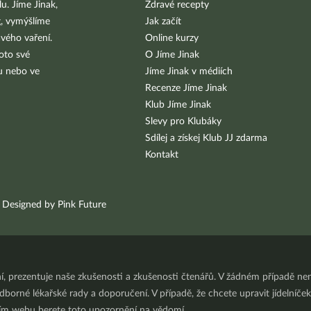
u. Jíme Jinak,
Zdravé recepty
g, vymýšlíme
Jak začít
vého vaření.
Online kurzy
oto své
O Jíme Jinak
bu nebo ve
Jíme Jinak v médiích
Recenze Jíme Jinak
Klub Jíme Jinak
Slevy pro Klubáky
Sdílej a získej Klub JJ zdarma
Kontakt
Designed by Pink Future
ní, prezentuje naše zkušenosti a zkušenosti čtenářů. V žádném případě 
orné lékařské rady a doporučení. V případě, že chcete upravit jídelníček 
ním webu berete toto upozornění na vědomí.