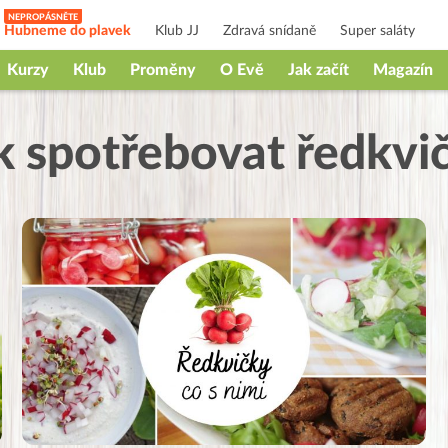
Hubneme do plavek
Klub JJ
Zdravá snídaně
Super saláty
Kurzy
Klub
Proměny
O Evě
Jak začít
Magazín
k spotřebovat ředkvi