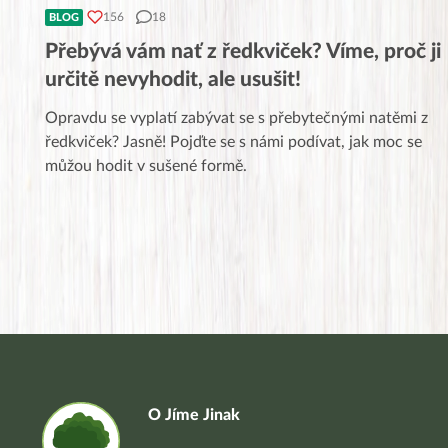
156
18
BLOG
Přebývá vám nať z ředkviček? Víme, proč ji
určitě nevyhodit, ale usušit!
Opravdu se vyplatí zabývat se s přebytečnými natěmi z
ředkviček? Jasně! Pojďte se s námi podívat, jak moc se
můžou hodit v sušené formě.
O Jíme Jinak