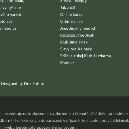
u. Jíme Jinak,
Zdravé recepty
g, vymýšlíme
Jak začít
vého vaření.
Online kurzy
oto své
O Jíme Jinak
bu nebo ve
Jíme Jinak v médiích
Recenze Jíme Jinak
Klub Jíme Jinak
Slevy pro Klubáky
Sdílej a získej Klub JJ zdarma
Kontakt
Designed by Pink Future
ní, prezentuje naše zkušenosti a zkušenosti čtenářů. V žádném případě 
orné lékařské rady a doporučení. V případě, že chcete upravit jídelníček 
ním webu berete toto upozornění na vědomí.