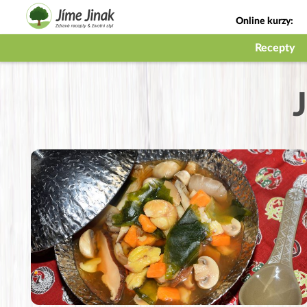
Online kurzy:
Jak na babičky
Recepty
J