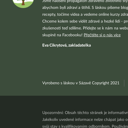
Jsme nadšení propagátoři zdravého životního styl
abychom byli zdraví a štíhlí. S láskou píšeme blo
recepty, točíme videa a vedeme online kurzy zdra
Chceme kolem sebe vidět zdravé a hezké lidi - pr
zkušenosti teď sdílíme. Přidejte se k nám na we
skupině na Facebooku!
Přečtěte si o nás více
Eva Cikrytová, zakladatelka
Vyrobeno s láskou v Sázavě Copyright 2021
Upozornění: Obsah těchto stránek je informativ
Jakékoliv uvedené informace nelze chápat jako odb
svůj stav s kvalifikovaným odborníkem. Používá