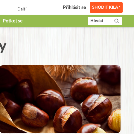
Přihlásit se
SHODIT KILA?
Další
Potkej se
Hledat
ty