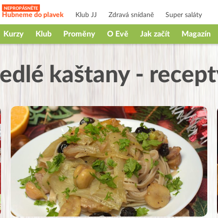
Hubneme do plavek
Klub JJ
Zdravá snídaně
Super saláty
Kurzy
Klub
Proměny
O Evě
Jak začít
Magazín
edlé kaštany - recep