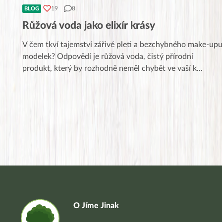
19
8
BLOG
Růžová voda jako elixír krásy
V čem tkví tajemství zářivé pleti a bezchybného make-up
modelek? Odpovědí je růžová voda, čistý přírodní
produkt, který by rozhodně neměl chybět ve vaší k
...
O Jíme Jinak