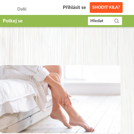
Přihlásit se
SHODIT KILA?
Další
Potkej se
Hledat