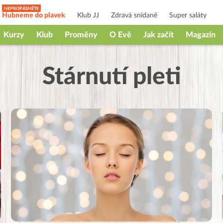
Hubneme do plavek
Klub JJ
Zdravá snídaně
Super saláty
Kurzy
Klub
Proměny
O Evě
Jak začít
Magazín
Stárnutí pleti