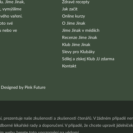
u. Jíme Jinak,
Zdravé recepty
g, vymýšlíme
Jak začít
vého vaření.
Online kurzy
oto své
O Jíme Jinak
bu nebo ve
Jíme Jinak v médiích
Recenze Jíme Jinak
Klub Jíme Jinak
Slevy pro Klubáky
Sdílej a získej Klub JJ zdarma
Kontakt
Designed by Pink Future
ní, prezentuje naše zkušenosti a zkušenosti čtenářů. V žádném případě 
orné lékařské rady a doporučení. V případě, že chcete upravit jídelníček 
ním webu berete toto upozornění na vědomí.