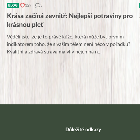
129
3
BLOG
Krása začíná zevnitř: Nejlepší potraviny pro
krásnou pleť
u
Věděli jste, že je to právě kůže, která může být prvním
indikátorem toho, že s vaším tělem není něco v pořádku?
Kvalitní a zdravá strava má vliv nejen na n
...
Důležité odkazy