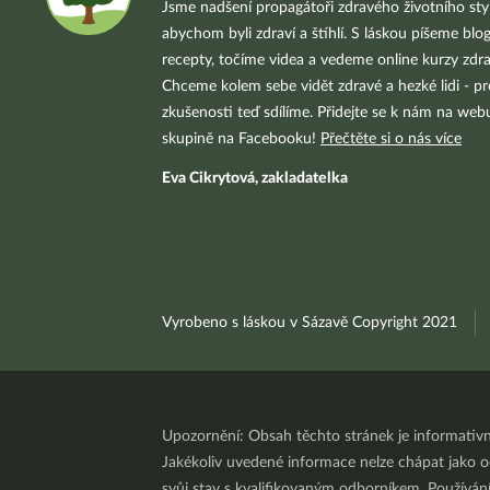
Jsme nadšení propagátoři zdravého životního styl
abychom byli zdraví a štíhlí. S láskou píšeme blo
recepty, točíme videa a vedeme online kurzy zdra
Chceme kolem sebe vidět zdravé a hezké lidi - pr
zkušenosti teď sdílíme. Přidejte se k nám na we
skupině na Facebooku!
Přečtěte si o nás více
Eva Cikrytová, zakladatelka
Vyrobeno s láskou v Sázavě Copyright 2021
Upozornění: Obsah těchto stránek je informativ
Jakékoliv uvedené informace nelze chápat jako odb
svůj stav s kvalifikovaným odborníkem. Používá