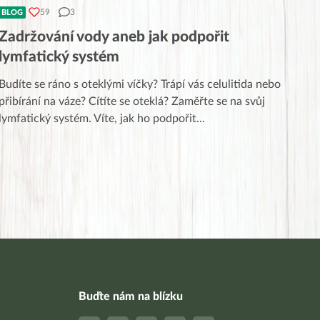
59
3
BLOG
Zadržování vody aneb jak podpořit
lymfatický systém
Budíte se ráno s oteklými víčky? Trápí vás celulitida nebo
přibírání na váze? Cítíte se oteklá? Zaměřte se na svůj
lymfatický systém. Víte, jak ho podpořit
...
Buďte nám na blízku