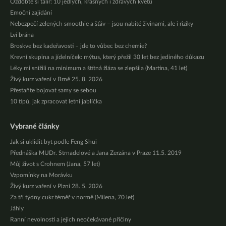
Ozdobte si talíř: 10 jedlých, krásných i zdravých květů
Emoční zajídání
Nebezpečí zelených smoothie a šťáv – jsou nabité živinami, ale i riziky
Lví brána
Broskve bez kadeřavosti – jde to vůbec bez chemie?
Krevní skupina a jídelníček: mýtus, který přežil 30 let bez jediného důkazu
Léky mi snížili na minimum a štítná žláza se zlepšila (Martina, 41 let)
Živý kurz vaření v Brně 25. 8. 2026
Přestaňte bojovat samy se sebou
10 tipů, jak zpracovat letní jablíčka
Vybrané články
Jak si uklidit byt podle Feng Shui
Přednáška MUDr. Strnadelové a Jana Zerzána v Praze 11.5. 2019
Můj život s Crohnem (Jana, 57 let)
Vzpomínky na Morávku
Živý kurz vaření v Plzni 28. 5. 2026
Za tři týdny cukr téměř v normě (Milena, 70 let)
Jáhly
Ranní nevolnosti a jejich neočekávané příčiny