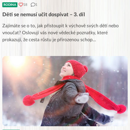
18
1
RODINA
Děti se nemusí učit dospívat – 3. díl
Zajímáte se o to, jak přistoupit k výchově svých dětí nebo
vnoučat? Oslovují vás nové vědecké poznatky, které
prokazují, že cesta růstu je přirozenou schop
...