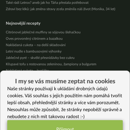
Také rádi Letrox? aneb jak ho Táňa přestala potřebovat
Zdraví bez léků: jak změna stravy zcela změnila náš život (Monika, 34 let)
Nejnovější recepty
Citrónové jablečné muffiny se sójovou šlehačkou
Oves provoněný citrónem a bazalkou
Nakládaná cuketa – na delší skladování
Letní nudle s bambusovými výhonky
Jablečné pyré – skvělé přesnídávky bez cukru
Křupavé tofu s restovanou zeleninou, žampiony a bulgurem
Nakládaná cuketa – kvašáky
Mrkvovo-dýňová krémová polévka
I my se vás musíme zeptat na cookies
Osvěžující kuskus
Naše stránky používají k ukládání drobných údajů
Osvěžující čaj s citronovými bylinkami
cookies. Váš souhlas s jejich použitím nám pomáhá tvořit
lepší obsah, přehlednější stránky a více vám porozumět.
Vybrané recepty
Nesouhlas může způsobit, že stránky nepoběží správně a
Pečené seitanové plátky
nebudete z nich mít takovou radost :-)
Rýžovo-kukuřičná kaše
Zeleninové muffiny s tempehem (bez lepku)
Přijmout