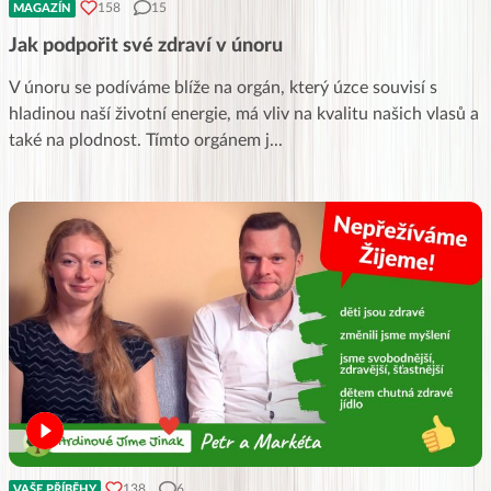
158
15
MAGAZÍN
Jak podpořit své zdraví v únoru
V únoru se podíváme blíže na orgán, který úzce souvisí s
hladinou naší životní energie, má vliv na kvalitu našich vlasů a
také na plodnost. Tímto orgánem j
...
138
6
VAŠE PŘÍBĚHY