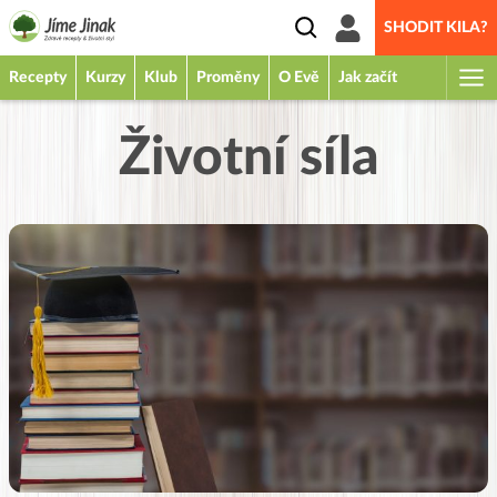
SHODIT KILA?
Recepty
Kurzy
Klub
Proměny
O Evě
Jak začít
Životní síla