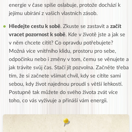
energie v čase spíše oslabuje, protože dochází k
jejímu ubírání z vašich vlastních zásob.
Hledejte cestu k sobě
. Zkuste se zastavit a
začít
vracet pozornost k sobě
. Kde v životě jste a jak se
v něm chcete cítit? Co opravdu potřebujete?
Možná více vnitřního klidu, prostoru pro sebe,
odpočinku nebo i změny v tom, čemu se věnujete a
jak trávíte svůj čas. Stačí jít pozvolna. Začněte třeba
tím, že si začnete všímat chvil, kdy se cítíte sami
sebou, kdy život najednou proudí s větší lehkostí.
Postupně tak můžete do svého života zvát více
toho, co vás vyživuje a přináší vám energii.