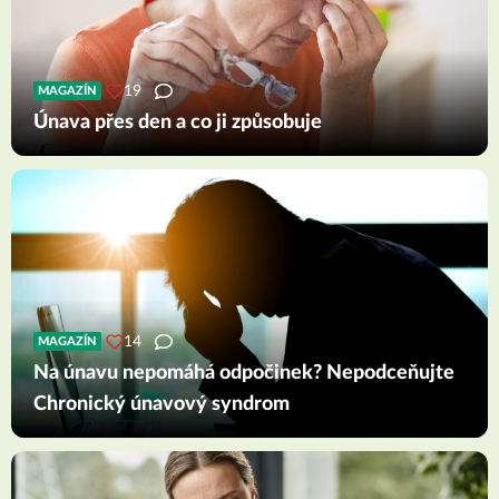
19
MAGAZÍN
Únava přes den a co ji způsobuje
14
MAGAZÍN
Na únavu nepomáhá odpočinek? Nepodceňujte
Chronický únavový syndrom