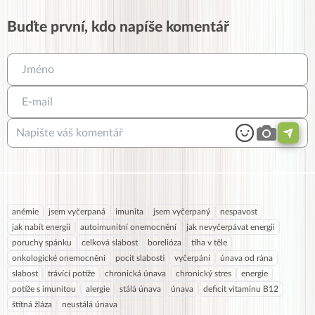
Buďte první, kdo napíše komentář
anémie
jsem vyčerpaná
imunita
jsem vyčerpaný
nespavost
jak nabít energii
autoimunitní onemocnění
jak nevyčerpávat energii
poruchy spánku
celková slabost
borelióza
tíha v těle
onkologické onemocnění
pocit slabosti
vyčerpání
únava od rána
slabost
trávící potíže
chronická únava
chronický stres
energie
potíže s imunitou
alergie
stálá únava
únava
deficit vitamínu B12
štítná žláza
neustálá únava