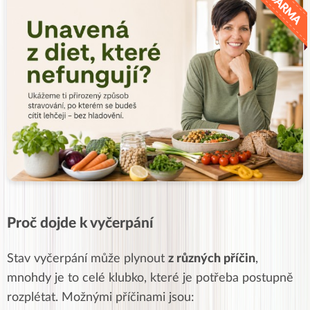
Proč dojde k vyčerpání
Stav vyčerpání může plynout
z různých příčin
,
mnohdy je to celé klubko, které je potřeba postupně
rozplétat. Možnými příčinami jsou: