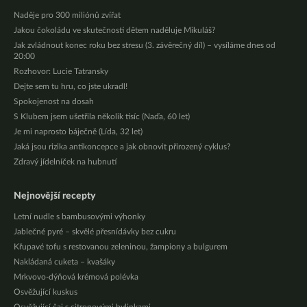
Naděje pro 300 miliónů zvířat
Jakou čokoládu ve skutečnosti dětem naděluje Mikuláš?
Jak zvládnout konec roku bez stresu (3. závěrečný díl) – vysíláme dnes od
20:00
Rozhovor: Lucie Tatransky
Dejte sem tu hru, co jste ukradl!
Spokojenost na dosah
S Klubem jsem ušetřila několik tisíc (Naďa, 60 let)
Je mi naprosto báječně (Lída, 32 let)
Jaká jsou rizika antikoncepce a jak obnovit přirozený cyklus?
Zdravý jídelníček na hubnutí
Nejnovější recepty
Letní nudle s bambusovými výhonky
Jablečné pyré – skvělé přesnídávky bez cukru
Křupavé tofu s restovanou zeleninou, žampiony a bulgurem
Nakládaná cuketa – kvašáky
Mrkvovo-dýňová krémová polévka
Osvěžující kuskus