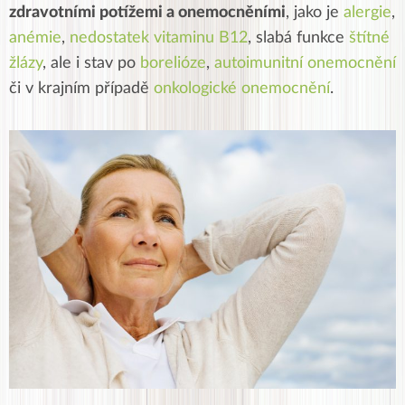
zdravotními potížemi a onemocněními
, jako je
alergie
,
anémie
,
nedostatek vitaminu B12
, slabá funkce
štítné
žlázy
, ale i stav po
borelióze
,
autoimunitní onemocnění
či v krajním případě
onkologické onemocnění
.