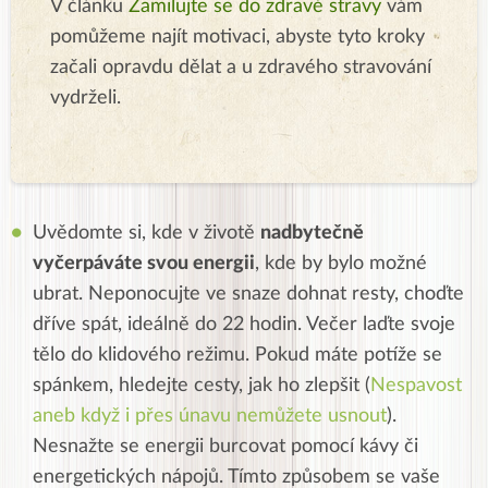
V článku
Zamilujte se do zdravé stravy
vám
pomůžeme najít motivaci, abyste tyto kroky
začali opravdu dělat a u zdravého stravování
vydrželi.
Uvědomte si, kde v životě
nadbytečně
vyčerpáváte svou energii
, kde by bylo možné
ubrat. Neponocujte ve snaze dohnat resty, choďte
dříve spát, ideálně do 22 hodin. Večer laďte svoje
tělo do klidového režimu. Pokud máte potíže se
spánkem, hledejte cesty, jak ho zlepšit (
Nespavost
aneb když i přes únavu nemůžete usnout
).
Nesnažte se energii burcovat pomocí kávy či
energetických nápojů. Tímto způsobem se vaše