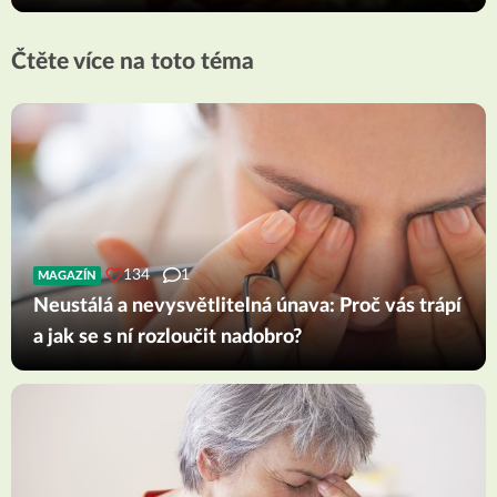
Čtěte více na toto téma
134
1
MAGAZÍN
Neustálá a nevysvětlitelná únava: Proč vás trápí
a jak se s ní rozloučit nadobro?