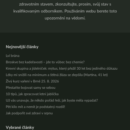
zdravotním stavem, zkonzultujte, prosím, svůj stav s
kvalifikovaným odborníkem. Používáním webu berete toto
upozornění na vědomí.
Nejnovější články
Lví brána
Broskve bez kadeřavosti – jde to vůbec bez chemie?
Krevní skupina a jídelníček: mýtus, který přežil 30 let bez jediného důkazu
Léky mi snížili na minimum a štítná žláza se zlepšila (Martina, 41 let)
Živý kurz vaření v Brně 25. 8. 2026
Přestaňte bojovat samy se sebou
10 tipů, jak zpracovat letní jablíčka
Už vás unavuje, že někdo pořád řeší, jak byste měla vypadat?
Pět kilo mít a nemít je podstatný rozdíl!
Jak podpořit své zdraví v srpnu
Vybrané články