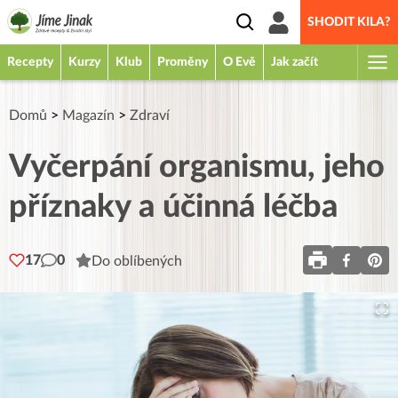
SHODIT KILA?
Recepty
Kurzy
Klub
Proměny
O Evě
Jak začít
Domů
>
Magazín
>
Zdraví
Vyčerpání organismu, jeho
příznaky a účinná léčba
17
0
Do oblíbených