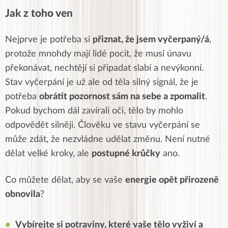
Jak z toho ven
Nejprve je potřeba si
přiznat, že jsem vyčerpaný/á
,
protože mnohdy mají lidé pocit, že musí únavu
překonávat, nechtějí si připadat slabí a nevýkonní.
Stav vyčerpání je už ale od těla silný signál, že je
potřeba
obrátit pozornost sám na sebe a zpomalit
.
Pokud bychom dál zavírali oči, tělo by mohlo
odpovědět silněji. Člověku ve stavu vyčerpání se
může zdát, že nezvládne udělat změnu. Není nutné
dělat velké kroky, ale
postupné krůčky
ano.
Co můžete dělat, aby se vaše
energie opět přirozeně
obnovila
?
Vybírejte si potraviny, které vaše tělo vyživí a