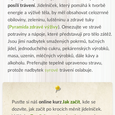
posílí trávení
. Jídelníček, který pomáhá k tvorbě
energie a výživě těla, by měl obsahovat celozrnné
obiloviny, zeleninu, luštěninu a zdravé tuky
(
Pyramida zdravé výživy
). Omezujte ve stravě
potraviny a nápoje, které představují pro tělo zátěž.
Jsou jimi nadbytek smažených pokrmů, tučných
jídel, jednoduchého cukru, pekárenských výrobků,
masa, uzenin, mléčných výrobků, dále kávy a
alkoholu. Preferujte tepelně upravenou stravu,
protože nadbytek
syrové
trávení oslabuje.
Pusťte si náš
online kurz
Jak začít
, kde se
dozvíte, jak začít po krocích měnit jídelníček.