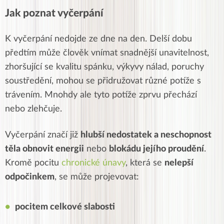
Jak poznat vyčerpání
K vyčerpání nedojde ze dne na den. Delší dobu
předtím může člověk vnímat snadnější unavitelnost,
zhoršující se kvalitu spánku, výkyvy nálad, poruchy
soustředění, mohou se přidružovat různé potíže s
trávením. Mnohdy ale tyto potíže zprvu přechází
nebo zlehčuje.
Vyčerpání značí již
hlubší nedostatek a neschopnost
těla obnovit energii
nebo
blokádu jejího proudění
.
Kromě pocitu
chronické únavy
, která se
nelepší
odpočinkem
, se může projevovat:
pocitem celkové slabosti