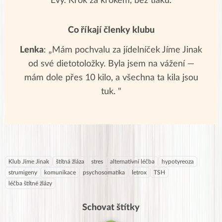
Evy. Krok za krokem, bez tlaku.
Co říkají členky klubu
Lenka
: „Mám pochvalu za jídelníček Jíme Jinak
od své dietotoložky. Byla jsem na vážení —
mám dole přes 10 kilo, a všechna ta kila jsou
tuk. "
Klub Jíme Jinak
štítná žláza
stres
alternativní léčba
hypotyreoza
strumigeny
komunikace
psychosomatika
letrox
TSH
léčba štítné žlázy
Schovat štítky