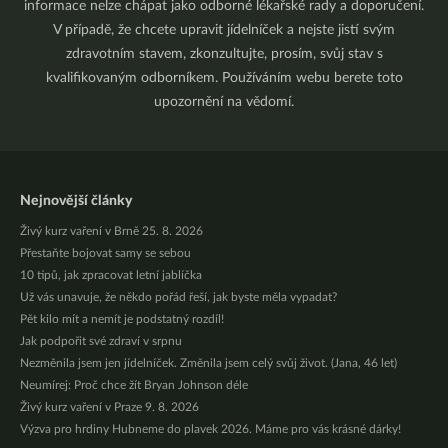
informace nelze chápat jako odborné lékařské rady a doporučení.
V případě, že chcete upravit jídelníček a nejste jistí svým
zdravotním stavem, zkonzultujte, prosím, svůj stav s
kvalifikovaným odborníkem. Používáním webu berete toto
upozornění na vědomí.
Nejnovější články
Živý kurz vaření v Brně 25. 8. 2026
Přestaňte bojovat samy se sebou
10 tipů, jak zpracovat letní jablíčka
Už vás unavuje, že někdo pořád řeší, jak byste měla vypadat?
Pět kilo mít a nemít je podstatný rozdíl!
Jak podpořit své zdraví v srpnu
Nezměnila jsem jen jídelníček. Změnila jsem celý svůj život. (Jana, 46 let)
Neumírej: Proč chce žít Bryan Johnson déle
Živý kurz vaření v Praze 9. 8. 2026
Výzva pro hrdiny Hubneme do plavek 2026. Máme pro vás krásné dárky!