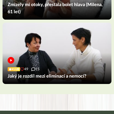
Zmizely mi otoky, přestala bolet hlava (Milena,
61 let)
49
15
KLUB
Jaký je rozdíl mezi eliminací a nemocí?