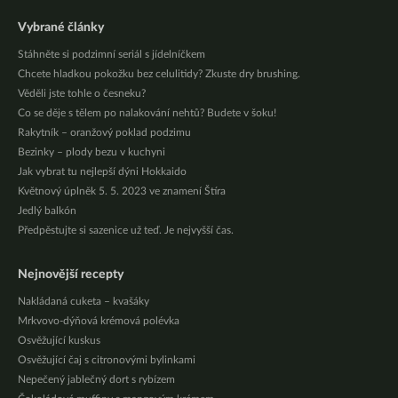
Vybrané články
Stáhněte si podzimní seriál s jídelníčkem
Chcete hladkou pokožku bez celulitidy? Zkuste dry brushing.
Věděli jste tohle o česneku?
Co se děje s tělem po nalakování nehtů? Budete v šoku!
Rakytník – oranžový poklad podzimu
Bezinky – plody bezu v kuchyni
Jak vybrat tu nejlepší dýni Hokkaido
Květnový úplněk 5. 5. 2023 ve znamení Štíra
Jedlý balkón
Předpěstujte si sazenice už teď. Je nejvyšší čas.
Nejnovější recepty
Nakládaná cuketa – kvašáky
Mrkvovo-dýňová krémová polévka
Osvěžující kuskus
Osvěžující čaj s citronovými bylinkami
Nepečený jablečný dort s rybízem