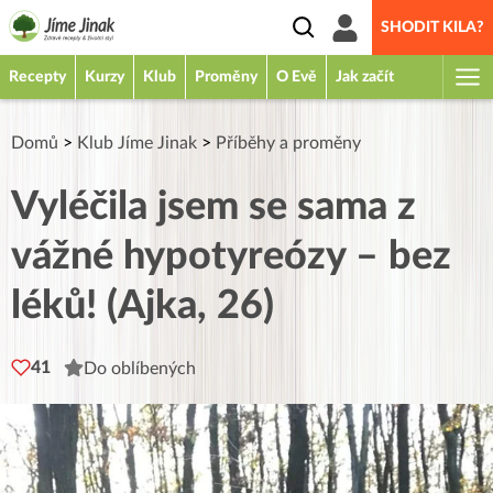
SHODIT KILA?
Recepty
Kurzy
Klub
Proměny
O Evě
Jak začít
Domů
>
Klub Jíme Jinak
>
Příběhy a proměny
Vyléčila jsem se sama z
vážné hypotyreózy – bez
léků! (Ajka, 26)
41
Do oblíbených