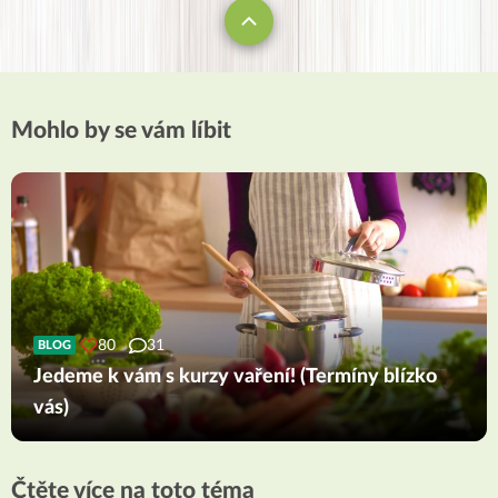
Mohlo by se vám líbit
80
31
BLOG
Jedeme k vám s kurzy vaření! (Termíny blízko
vás)
Čtěte více na toto téma