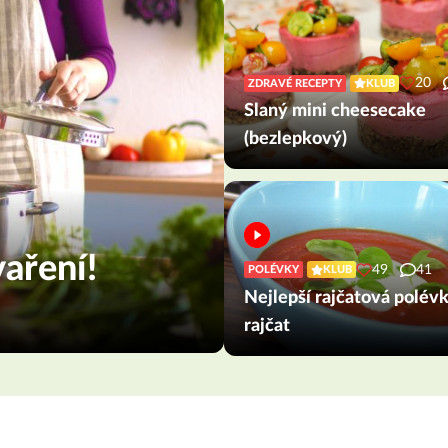
20
ZDRAVÉ RECEPTY
KLUB
Slaný mini cheesecake
(bezlepkový)
aření!
49
41
POLÉVKY
KLUB
Nejlepší rajčatová polév
rajčat