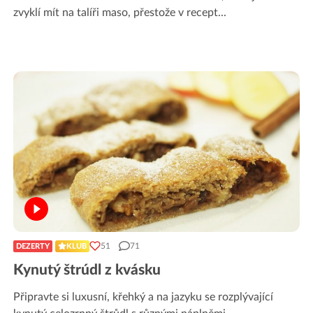
zvyklí mít na talíři maso, přestože v recept
...
51
71
DEZERTY
KLUB
Kynutý štrúdl z kvásku
Připravte si luxusní, křehký a na jazyku se rozplývající