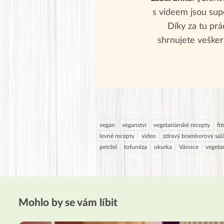
s videem jsou supe
Díky za tu prác
shrnujete vešker
vegan
veganství
vegetariánské recepty
fi
levné recepty
video
zdravý bramborový sal
petržel
tofunéza
okurka
Vánoce
vegetar
Mohlo by se vám líbit