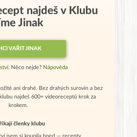
ecept najdeš v Klubu
íme Jinak
HCI VAŘIT JINAK
ství.
Něco nejde?
Nápověda
ožité ani drahé. Bez drahých surovin a bez
klubu najdeš 600+ videoreceptů krok za
krokem.
říkají členky klubu
tví jsem si koupila hned — recepty