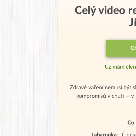
Celý video r
J
C
Už mám člen
Zdravé vaření nemusí být sl
kompromisů v chuti — v 
Co 
Labarunka
: „Člens