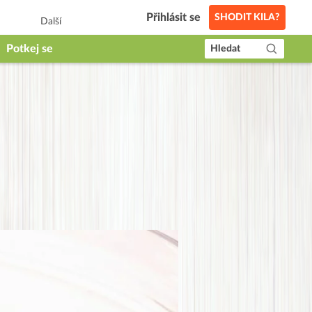
Přihlásit se
SHODIT KILA?
Další
Potkej se
Hledat