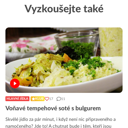
Vyzkoušejte také
17
11
HLAVNÍ JÍDLA
KLUB
Voňavé tempehové soté s bulgurem
Skvělé jídlo za pár minut, i když není nic připraveného a
namočeného? Jde to! A chutnat bude i těm, kteří jsou