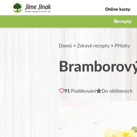
Online kurzy:
Jak na babičky
Recepty
Domů
>
Zdravé recepty
>
Přílohy
Bramborový
91
Poděkování
Do oblíbených