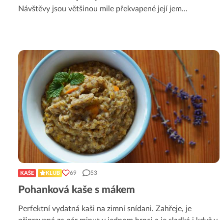
Návštěvy jsou většinou mile překvapené její jem
...
69
53
KAŠE
KLUB
Pohanková kaše s mákem
Perfektní vydatná kaši na zimní snídani. Zahřeje, je