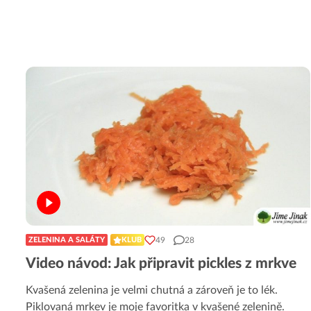
49
28
ZELENINA A SALÁTY
KLUB
Video návod: Jak připravit pickles z mrkve
Kvašená zelenina je velmi chutná a zároveň je to lék.
Piklovaná mrkev je moje favoritka v kvašené zelenině.