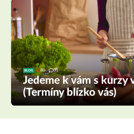
80
31
BLOG
Jedeme k vám s kurzy v
(Termíny blízko vás)