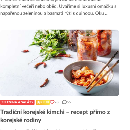
kompletní večeři nebo oběd. Uvaříme si luxusní omáčku s
napařenou zeleninou a basmati rýži s quinoou. Oku
...
78
55
ZELENINA A SALÁTY
KLUB
Tradiční korejské kimchi – recept přímo z
korejské rodiny