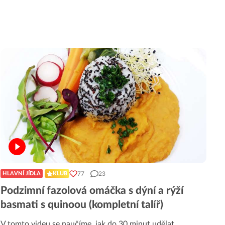
77
23
HLAVNÍ JÍDLA
KLUB
Podzimní fazolová omáčka s dýní a rýží
basmati s quinoou (kompletní talíř)
V tomto videu se naučíme, jak do 30 minut udělat