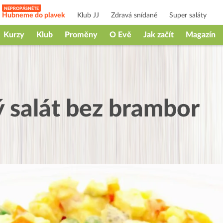
Hubneme do plavek
Klub JJ
Zdravá snídaně
Super saláty
Kurzy
Klub
Proměny
O Evě
Jak začít
Magazín
 salát bez brambor