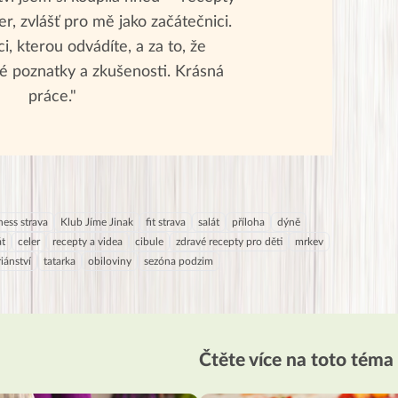
r, zvlášť pro mě jako začátečnici.
i, kterou odvádíte, a za to, že
é poznatky a zkušenosti. Krásná
práce."
tness strava
Klub Jíme Jinak
fit strava
salát
příloha
dýně
át
celer
recepty a videa
cibule
zdravé recepty pro děti
mrkev
iánství
tatarka
obiloviny
sezóna podzim
Čtěte více na toto téma