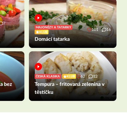
7
MAJONÉZY A TATARKY
101
16
KLUB
Domácí tatarka
62
12
ČESKÁ KLASIKA
KLUB
ka bez
Tempura – fritovaná zelenina v
těstíčku