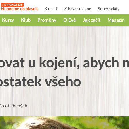
Hubneme do plavek
Klub JJ
Zdravá snídaně
Super saláty
Kurzy
Klub
Proměny
O Evě
Jak začít
Magazín
ovat u kojení, abych m
ostatek všeho
Do oblíbených