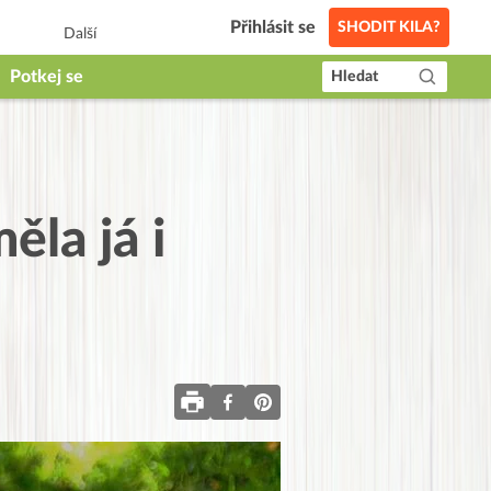
Přihlásit se
SHODIT KILA?
Další
Potkej se
Hledat
ěla já i