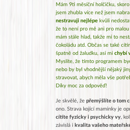
Mám 9ti měsíční holčičku, skoro
jsem zhubla více než jsem nabra
nestravuji nejlépe
kvůli nedosta
že to není pro mě ani pro malou d
mám stále hlad, takže mi to nest
čokoládu atd. Občas se také cít
špatně od žaludku, asi mi
chybí 
Myslíte, že tímto programem byc
nebo by byl vhodnější nějaký ji
stravovat, abych měla vše potře
Díky moc za odpověď!
Je skvělé, že
přemýšlíte o tom co
ono. Strava kojící maminky je op
cítíte fyzicky i psychicky vy
, ko
závislá i
kvalita vašeho mateřsk