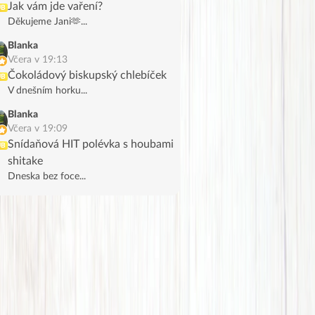
Jak vám jde vaření?
UB
Děkujeme Jani🫶...
Blanka
Včera v 19:13
Čokoládový biskupský chlebíček
UB
V dnešním horku...
Blanka
Včera v 19:09
Snídaňová HIT polévka s houbami
UB
shitake
Dneska bez foce...