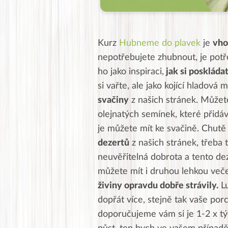
Kurz
Hubneme do plavek
je
vho
nepotřebujete zhubnout, je pot
ho jako inspiraci,
jak si poskláda
si vařte, ale jako kojící hladová
svačiny
z našich stránek. Můžete s
olejnatých semínek, které přidáve
je můžete mít ke svačině. Chutě 
dezertů
z našich stránek, třeba
neuvěřitelná dobrota a tento dez
můžete mít i druhou lehkou večeř
živiny opravdu dobře strávily.
Lu
dopřát více, stejně tak vaše por
doporučujeme vám si je 1-2 x tý