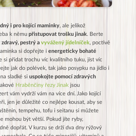
dný i pro kojící maminky
, ale jelikož
řeba k němu
přistupovat trošku jinak
. Berte
t zdravý, pestrý a
vyvážený jídelníček
, poctivě
 maminka si dopřejte i
energeticky bohaté
i přidat trochu víc kvalitního tuku, jíst víc
jte jak do polévek, tak jako posypku na jídlo i
na sladké si
uspokojte pomocí zdravých
 takové
Hraběnčiny řezy Jinak
jsou
ert vám vydrží vám na více dní. Jako kojící
i, jen je důležité co nejlépe kousat, aby se
štěnin, tempehu, tofu i seitanu si můžete
ce mohou být větší. Pokud jíte ryby,
dně dopřát. V kurzu se drží dva dny rýžový