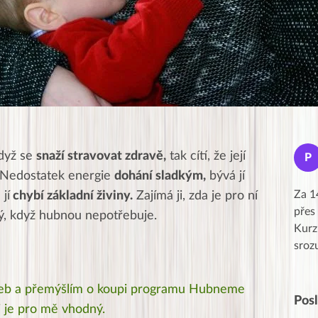
Jana
když se
snaží stravovat zdravě,
tak cítí, že její
J
P
★★★★★
. Nedostatek energie
dohání sladkým,
bývá jí
Moc Vám všem děkuji za krásný pátek,
Za 1
jí
chybí základní živiny.
Zajímá ji, zda je pro ní
obzvlášť velké poděkování, obdiv a
přes
, když hubnou nepotřebuje.
uznání pro hlavní dvojici Peťa a Gábi!! 👏
Kurz
Posílá…
sroz
 web a přemýšlím o koupi programu Hubneme
Pos
li je pro mě vhodný.