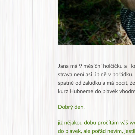
Jana má 9 měsíční holčičku a i 
strava není asi úplně v pořádku
špatně od žaludku a má pocit, že 
kurz Hubneme do plavek vhodný
Dobrý den,
již nějakou dobu pročítám váš
do plavek, ale pořád nevím, jest