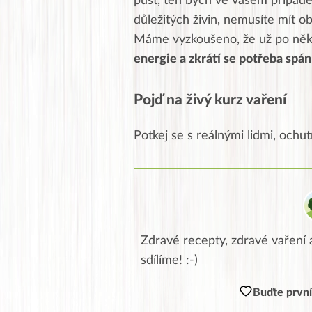
půst, ten bych ve vašem případě
důležitých živin, nemusíte mít o
Máme vyzkoušeno, že už po něko
energie a zkrátí se potřeba spánk
Pojď na živý kurz vaření
Potkej se s reálnými lidmi, ochutn
Zdravé recepty, zdravé vaření a
sdílíme! :-)
Buďte první