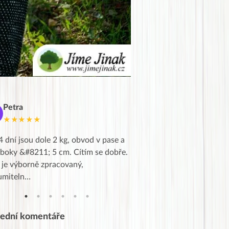
Petra
Marie
M
★★★★★
★★★★★
4 dní jsou dole 2 kg, obvod v pase a
Dnes jsem to konečně vytáh
 boky &#8211; 5 cm. Cítím se dobře.
zapadlé pošty a poslechla j
 je výborně zpracovaný,
videa od EVY. Koho by nepř
umiteln…
tahl…
lední komentáře