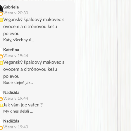
Gabriela
Včera v 20:30
Veganský špaldový makovec s
UB
ovocem a citrónovou kešu
polevou
Katy, všechny ú...
Kateřina
Včera v 19:44
Veganský špaldový makovec s
UB
ovocem a citrónovou kešu
polevou
Bude stejně jak...
Naděžda
Včera v 19:44
Jak vám jde vaření?
UB
My dnes dělali ...
Naděžda
Včera v 19:40