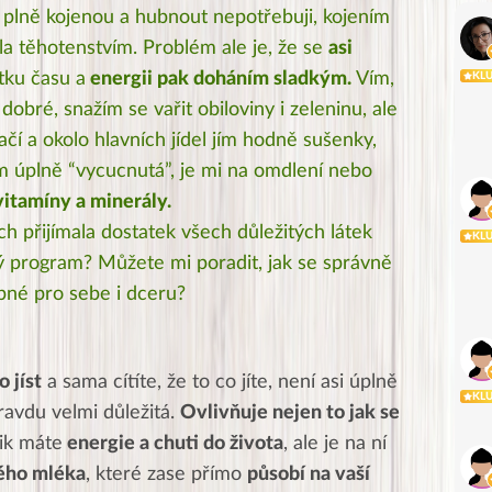
 plně kojenou a hubnout nepotřebuji, kojením
la těhotenstvím. Problém ale je, že se
asi
tku času a
energii pak doháním sladkým.
Vím,
KL
obré, snažím se vařit obiloviny i zeleninu, ale
ačí a okolo hlavních jídel jím hodně sušenky,
ím úplně “vycucnutá”, je mi na omdlení nebo
vitamíny a minerály.
h přijímala dostatek všech důležitých látek
KL
ný program? Můžete mi poradit, jak se správně
bné pro sebe i dceru?
 jíst
a sama cítíte, že to co jíte, není asi úplně
KL
ravdu velmi důležitá.
Ovlivňuje nejen to jak se
lik máte
energie a chuti do života
, ale je na ní
ého mléka
, které zase přímo
působí na vaší