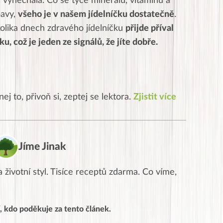
 vynechala. Co se týče minerálů, vitamínů a
bavy,
všeho je v našem jídelníčku dostatečně
.
lika dnech zdravého jídelníčku
přijde příval
u, což je jeden ze signálů, že jíte dobře.
ej to, přivoň si, zeptej se lektora.
Zjistit více
Jíme Jinak
 životní styl. Tisíce receptů zdarma. Co víme,
, kdo poděkuje za tento článek.