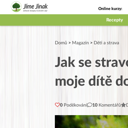
Online kurzy:
Jak na babičky
Recepty
Domů
>
Magazín
>
Děti a strava
Jak se strav
moje dítě d
0
Poděkování
10
Komentářů