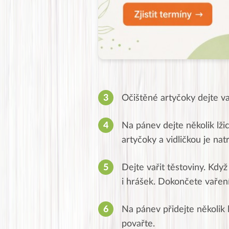
Očištěné artyčoky dejte va
Na pánev dejte několik lž
artyčoky a vidličkou je nat
Dejte vařit těstoviny. Kdy
i hrášek. Dokončete vaření
Na pánev přidejte několik 
povařte.