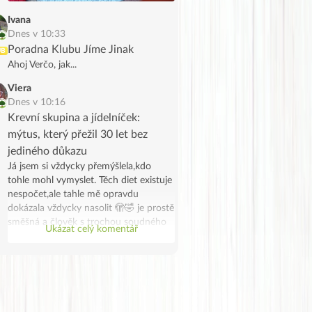
nechutnají (i když já nechápu jak
někomu můžou nechutnat), táta i
Ivana
brácha říkali, že jsou hořké
Dnes v 10:33
Poradna Klubu Jíme Jinak
UB
Ahoj Verčo, jak...
Viera
Dnes v 10:16
Krevní skupina a jídelníček:
mýtus, který přežil 30 let bez
jediného důkazu
Já jsem si vždycky přemýšlela,kdo
tohle mohl vymyslet. Těch diet existuje
nespočet,ale tahle mě opravdu
dokázala vždycky nasolit 🫣🤣 je prostě
směšná a člověk s trochou soudného
Ukázat celý komentář
rozumu tomu nemůže věřit. Tvoje
krevní skupina neříká, jaké enzymy
máš, co strávíš lépe ani co ti „škodí“.
Lidé hubnou jen proto,ze přestanou jíst
odpadky – ne proto, že jedí podle ABO
systému.