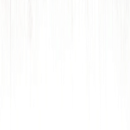
Je to marketingový výmysl, ne výživa.
Ztráta času a potenciálně i zdraví.
Zdraví Viera,lovec, skupina 0 a Vegan
🫣😂💪ach jo….