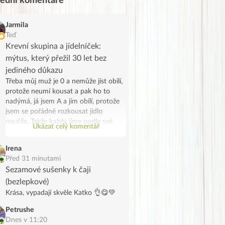
lední komentáře
Jarmila
Teď
Krevní skupina a jídelníček:
mýtus, který přežil 30 let bez
jediného důkazu
Třeba můj muž je 0 a nemůže jíst obilí,
protože neumí kousat a pak ho to
nadýmá, já jsem A a jím obilí, protože
jsem se pořádně rozkousat jídlo
naučila. Takže každý jíme podle své
Ukázat celý komentář
skupiny, on z lenosti a já protože se to
náhodou potkalo. Jen takový vtip.
Irena
Před 31 minutami
Sezamové sušenky k čaji
(bezlepkové)
Krása, vypadají skvěle Katko 👌😋💚
Petrushe
Dnes v 11:20