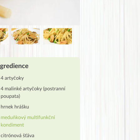
ngredience
4 artyčoky
4 malinké artyčoky (postranní
poupata)
hrnek hrášku
meduňkový multifunkční
kondiment
citrónová šťáva