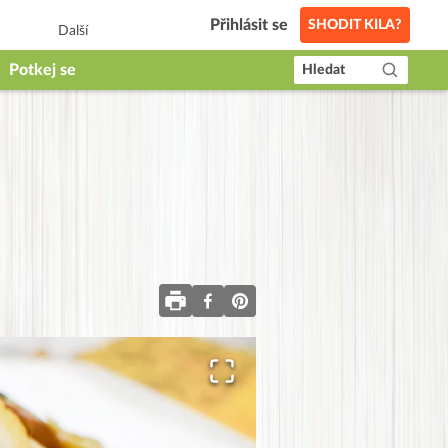
Přihlásit se
SHODIT KILA?
Další
Potkej se
Hledat