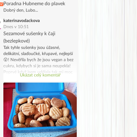
Poradna Hubneme do plavek
RZ
Dobrý den, Lubo...
katerinavodackova
Dnes v 10:51
Sezamové sušenky k čaji
(bezlepkové)
Tak tyhle sušenky jsou úžasné,
delikátní, slaďoučké, křupavé, nejlepší
😮! Nevěřila bych že jsou vegan a bez
cukru, kdybych si je sama neupekla!
Poprvé když jsem udělala tak mi moc
Ukázat celý komentář
chutnaly, tak jsem udělala dvojitou
dávku s úpravami protože mi došlo
tahini a rýžová mouka, takže jsou z
kukuřičné mouky a z půlky z tahini a z
půlky z mandlovo kokosového másla.
A jsou snad ještě lepší! Stále se
přesvědčuji, že zdravé je dobré😁😁.
Na vánoce je slepím marmeládou jako
linecké, připomínají mi ho. Ale je
pravda, že běžným strávníkům asi