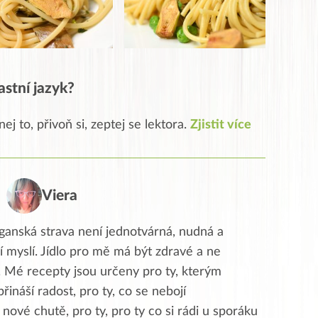
astní jazyk?
ej to, přivoň si, zeptej se lektora.
Zjistit více
Viera
ganská strava není jednotvárná, nudná a
í myslí. Jídlo pro mě má být zdravé a ne
. Mé recepty jsou určeny pro ty, kterým
přináší radost, pro ty, co se nebojí
nové chutě, pro ty, pro ty co si rádi u sporáku