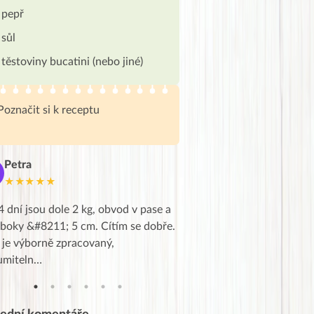
pepř
sůl
těstoviny bucatini (nebo jiné)
Poznačit si k receptu
Petra
Marie
M
★★★★★
★★★★★
4 dní jsou dole 2 kg, obvod v pase a
Dnes jsem to konečně vytáh
 boky &#8211; 5 cm. Cítím se dobře.
zapadlé pošty a poslechla j
 je výborně zpracovaný,
videa od EVY. Koho by nepř
umiteln…
tahl…