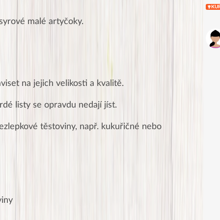
KU
syrové malé artyčoky.
set na jejich velikosti a kvalitě.
dé listy se opravdu nedají jíst.
bezlepkové těstoviny, např. kukuřičné nebo
viny