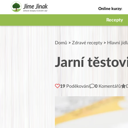
Online kurzy:
Jak na babičky
Recepty
Domů
>
Zdravé recepty
>
Hlavní jídl
Jarní těstov
19
Poděkování
0
Komentářů