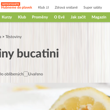
Hubneme do plavek
Klub JJ
Zdravá snídaně
Super saláty
Kurzy
Klub
Proměny
O Evě
Jak začít
Magazín
a
>
Těstoviny
iny bucatini
Do oblíbených
Uvařeno