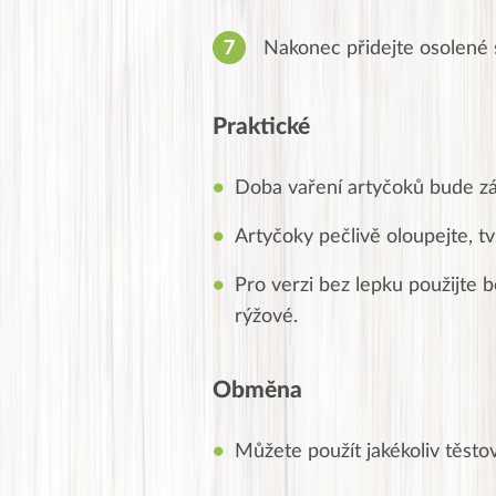
Nakonec přidejte osolené 
Praktické
Doba vaření artyčoků bude závi
Artyčoky pečlivě oloupejte, tvr
Pro verzi bez lepku použijte 
rýžové.
Obměna
Můžete použít jakékoliv těsto