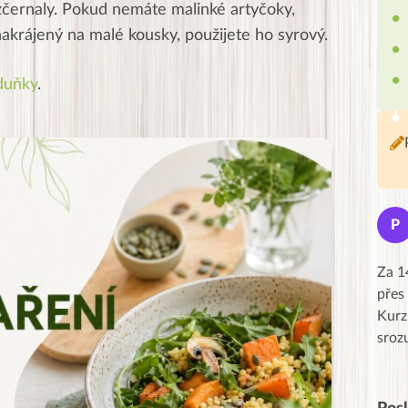
zčernaly. Pokud nemáte malinké artyčoky,
nakrájený na malé kousky, použijete ho syrový.
duňky
.
Jana
J
P
★★★★★
Moc Vám všem děkuji za krásný pátek,
Za 1
obzvlášť velké poděkování, obdiv a
přes
uznání pro hlavní dvojici Peťa a Gábi!! 👏
Kurz
Posílá…
sroz