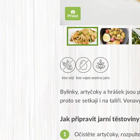
Přidat
bez sóji
bez vajec
sezóna jaro
Bylinky, artyčoky a hrášek jsou 
proto se setkají i na talíři. Vona
Jak připravit jarní těstovin
Očistěte artyčoky, rozpult