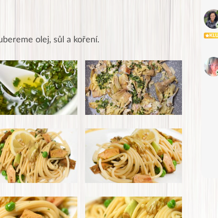
KL
ubereme olej, sůl a koření.