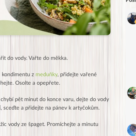
Pos
řit do vody. Vařte do měkka.
ic kondimentu z
meduňky
, přidejte vařené
rhejte. Osolte a opepřete.
ž chybí pět minut do konce varu, dejte do vody
, sceďte a přidejte na pánev k artyčokům.
lžic vody ze špaget. Promíchejte a minutu