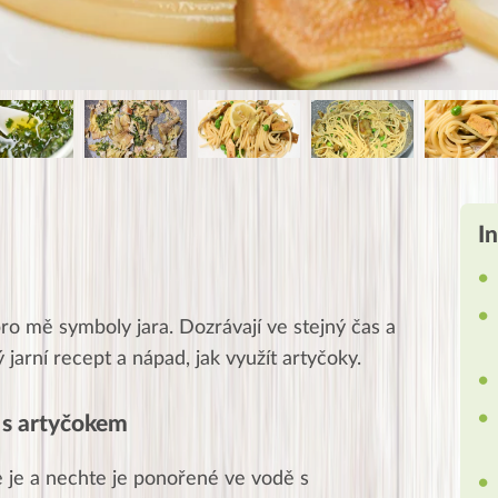
I
pro mě symboly jara. Dozrávají ve stejný čas a
vý jarní recept a nápad, jak využít artyčoky.
y s artyčokem
e je a nechte je ponořené ve vodě s