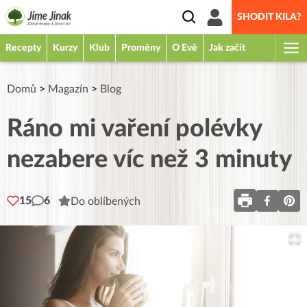
SHODIT KILA?
Recepty
Kurzy
Klub
Proměny
O Evě
Jak začít
Domů
>
Magazín
>
Blog
Ráno mi vaření polévky
nezabere víc než 3 minuty
15
6
Do oblíbených