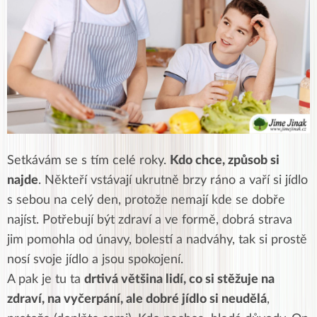
Setkávám se s tím celé roky.
Kdo chce, způsob si
najde
. Někteří vstávají ukrutně brzy ráno a vaří si jídlo
s sebou na celý den, protože nemají kde se dobře
najíst. Potřebují být zdraví a ve formě, dobrá strava
jim pomohla od únavy, bolestí a nadváhy, tak si prostě
nosí svoje jídlo a jsou spokojení.
A pak je tu ta
drtivá většina lidí, co si stěžuje na
zdraví, na vyčerpání, ale dobré jídlo si neudělá
,