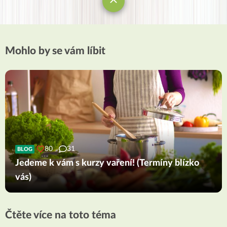
Mohlo by se vám líbit
80
31
BLOG
Jedeme k vám s kurzy vaření! (Termíny blízko
vás)
Čtěte více na toto téma