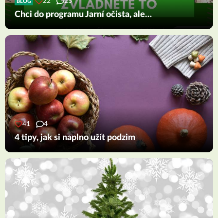
22
25
BLOG
Chci do programu Jarní očista, ale…
41
4
4 tipy, jak si naplno užít podzim