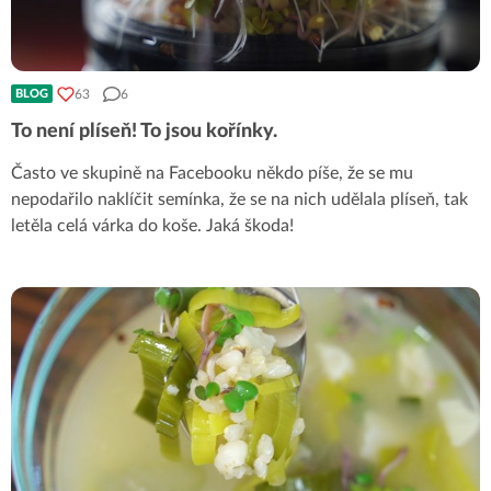
63
6
BLOG
To není plíseň! To jsou kořínky.
Často ve skupině na Facebooku někdo píše, že se mu
nepodařilo naklíčit semínka, že se na nich udělala plíseň, tak
letěla celá várka do koše. Jaká škoda!