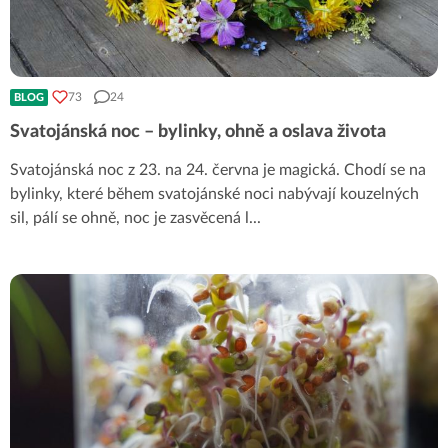
73
24
BLOG
Svatojánská noc – bylinky, ohně a oslava života
Svatojánská noc z 23. na 24. června je magická. Chodí se na
bylinky, které během svatojánské noci nabývají kouzelných
sil, pálí se ohně, noc je zasvěcená l
...