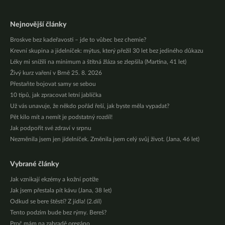
Nejnovější články
Broskve bez kadeřavosti – jde to vůbec bez chemie?
Krevní skupina a jídelníček: mýtus, který přežil 30 let bez jediného důkazu
Léky mi snížili na minimum a štítná žláza se zlepšila (Martina, 41 let)
Živý kurz vaření v Brně 25. 8. 2026
Přestaňte bojovat samy se sebou
10 tipů, jak zpracovat letní jablíčka
Už vás unavuje, že někdo pořád řeší, jak byste měla vypadat?
Pět kilo mít a nemít je podstatný rozdíl!
Jak podpořit své zdraví v srpnu
Nezměnila jsem jen jídelníček. Změnila jsem celý svůj život. (Jana, 46 let)
Vybrané články
Jak vznikají ekzémy a kožní potíže
Jak jsem přestala pít kávu (Jana, 38 let)
Odkud se bere štěstí? Z jídla! (2.díl)
Tento podzim bude bez rýmy. Bereš?
Proč mám na zahradě oregáno