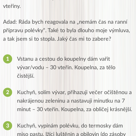
vteřiny.
Adad: Ráda bych reagovala na „nemám čas na ranní
přípravu polévky“. Také to byla dlouho moje výmluva,
a tak jsem si to stopla. Jaký čas mi to zabere?
Vstanu a cestou do koupelny dám vařit
vývar/vodu – 30 vteřin. Koupelna, za tělo
čistější.
Kuchyň, solím vývar, přihazuji večer očištěnou a
nakrájenou zeleninu a nastavuji minutku na 7
minut – 30 vteřin. Koupelna, za obličej krásnější.
Kuchyň, vypínám polévku, do termosky dám
miso pastu, lžíci luštěnin a obilovin (do zásoby