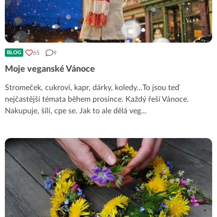
65
9
BLOG
Moje veganské Vánoce
Stromeček, cukroví, kapr, dárky, koledy…To jsou teď
nejčastější témata během prosince. Každý řeší Vánoce.
Nakupuje, šílí, cpe se. Jak to ale dělá veg
...