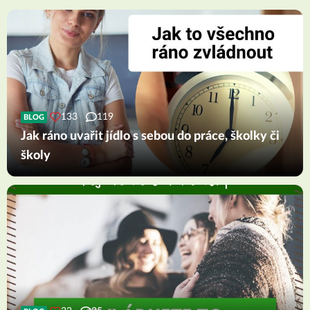
133
119
BLOG
Jak ráno uvařit jídlo s sebou do práce, školky či
školy