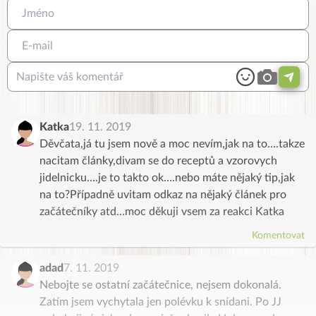
Katka
19. 11. 2019
Děvčata,já tu jsem nově a moc nevím,jak na to….takze
nacitam články,divam se do receptů a vzorovych
jidelnicku….je to takto ok….nebo máte nějaký tip,jak
na to?Případně uvitam odkaz na nějaký článek pro
začátečníky atd…moc děkuji vsem za reakci Katka
Komentovat
adad
7. 11. 2019
Nebojte se ostatní začátečnice, nejsem dokonalá.
Zatím jsem vychytala jen polévku k snídani. Po JJ