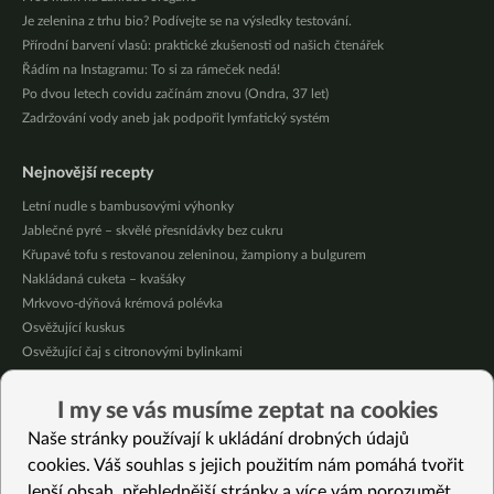
Je zelenina z trhu bio? Podívejte se na výsledky testování.
Přírodní barvení vlasů: praktické zkušenosti od našich čtenářek
Řádím na Instagramu: To si za rámeček nedá!
Po dvou letech covidu začínám znovu (Ondra, 37 let)
Zadržování vody aneb jak podpořit lymfatický systém
Nejnovější recepty
Letní nudle s bambusovými výhonky
Jablečné pyré – skvělé přesnídávky bez cukru
Křupavé tofu s restovanou zeleninou, žampiony a bulgurem
Nakládaná cuketa – kvašáky
Mrkvovo-dýňová krémová polévka
Osvěžující kuskus
Osvěžující čaj s citronovými bylinkami
Nepečený jablečný dort s rybízem
Čokoládové muffiny s mangovým krémem
I my se vás musíme zeptat na cookies
Meruňky a jablka v citrónovém želé
Naše stránky používají k ukládání drobných údajů
cookies. Váš souhlas s jejich použitím nám pomáhá tvořit
Vybrané recepty
lepší obsah, přehlednější stránky a více vám porozumět.