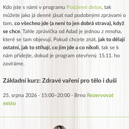
Kdo jste s námi v programu
Podzimní detox
, tak
můžete jako já denně jásat nad podobnými zprávami o
tom,
co všechno jde (a není to jen dobrá strava), když
se chce
. Tahle zprávička od Adad je jednou z mnoha,
které se tam objevují. Pokud chcete znát,
jak to dělají
ostatní, jak to stíhají, co jim jde a co nikoli
, tak se k
nám přidejte, dokud je program otevřený. 15.11. ho
zavíráme.
Základní kurz: Zdravé vaření pro tělo i duši
25. srpna 2026 · 15:00–20:00 · Brno
Rezervovat
místo