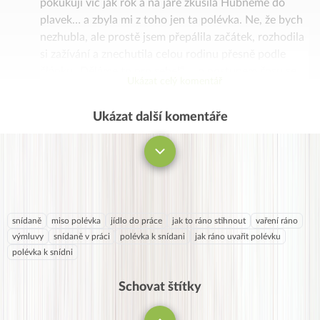
pokukuji víc jak rok a na jaře zkusila Hubneme do
plavek… a zbyla mi z toho jen ta polévka. Ne, že bych
nezhubla, ale prostě jsem přepálila začátek, rozhodila
si zažívání a znechutila celou rodinu přesně podle
článku „Děláme to pro sebe!“ … a postupem času se
Ukázat celý komentář
vrátila do vyjetých kolejí.
Začínám tedy znovu s podzimním detoxem, tentokrát
Ukázat další komentáře
Komentovat
ale jen já sama za sebe a postupně, rodině jsem to
neřekla (zatím), nic nevnucuji a nemusím tedy
poslouchat „vtipné“ poznámky typu – zda to co vařím
bude dobré nebo zdravé? Pro začátek zkouším u
některých pokrmů udělat pro sebe „JJ verzi“ a rodině
ji pak doplnit na původní recept. Škoda jen, že článek
snídaně
miso polévka
jídlo do práce
jak to ráno stihnout
vaření ráno
o netlačení na pilu jsem nečetla už tenkrát.
výmluvy
snídaně v práci
polévka k snídani
jak ráno uvařit polévku
polévka k snídni
Schovat štítky