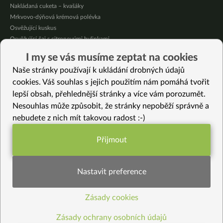
Nakládaná cuketa – kvašáky
Mrkvovo-dýňová krémová polévka
Osvěžující kuskus
Osvěžující čaj s citronovými bylinkami
Nepečený jablečný dort s rybízem
I my se vás musíme zeptat na cookies
Čokoládové muffiny s mangovým krémem
Naše stránky používají k ukládání drobných údajů
Meruňky a jablka v citrónovém želé
cookies. Váš souhlas s jejich použitím nám pomáhá tvořit
lepší obsah, přehlednější stránky a více vám porozumět.
Vybrané recepty
Nesouhlas může způsobit, že stránky nepoběží správně a
Mléčné špaldové frappé (bez mléka, bez cukru a bez kofeinu)
nebudete z nich mít takovou radost :-)
Bezlepkové pohankové lívance
Rýmovníkový sirup bez cukru
Přijmout
Krémová polévka z řepy, mrkve a batátů
Funkční nastavení potřebujeme (vždy
Bezlepkové kaštanové sušenky
aktivní)
Schiacciata plněná řepou
Nastavit preference
Sedlácké kroupy
Rýže s chia semínkem
Zásady cookies
Statistiky pro lepší obsah
Osvěžující rychlá okurková limonáda
Toskánské Castagnaccio – kaštanový koláč
Zásady ochrany osobních údajů