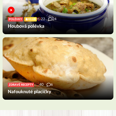
22
24
POLÉVKY
KLUB
Houbová polévka
40
6
ZDRAVÉ RECEPTY
Nafouknuté placičky