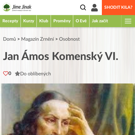
SHODIT KILA?
Recepty
Kurzy
Klub
Proměny
O Evě
Jak začít
Domů
>
Magazín Zrnění
>
Osobnost
Jan Ámos Komenský VI.
0
Do oblíbených