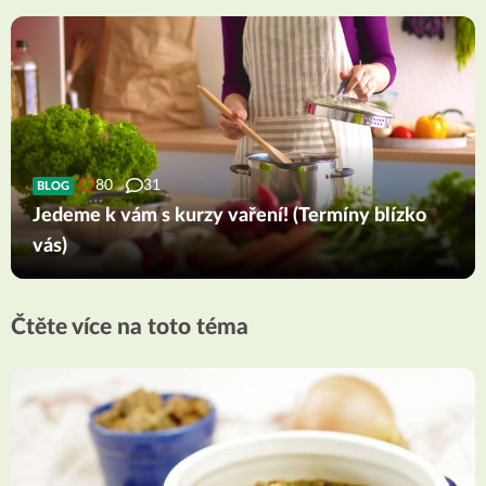
80
31
BLOG
Jedeme k vám s kurzy vaření! (Termíny blízko
vás)
Čtěte více na toto téma