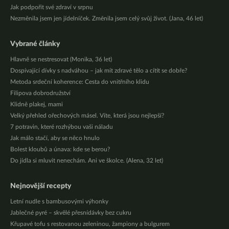
Jak podpořit své zdraví v srpnu
Nezměnila jsem jen jídelníček. Změnila jsem celý svůj život. (Jana, 46 let)
Vybrané články
Hlavně se nestresovat (Monika, 36 let)
Dospívající dívky s nadváhou – jak mít zdravé tělo a cítit se dobře?
Metoda srdeční koherence: Cesta do vnitřního klidu
Filipova dobrodružství
Klidně plakej, mami
Velký přehled ořechových másel. Víte, která jsou nejlepší?
7 potravin, které rozhýbou vaši náladu
Jak málo stačí, aby se něco hnulo
Bolest kloubů a únava: kde se berou?
Do jídla si mluvit nenechám. Ani ve školce. (Alena, 32 let)
Nejnovější recepty
Letní nudle s bambusovými výhonky
Jablečné pyré – skvělé přesnídávky bez cukru
Křupavé tofu s restovanou zeleninou, žampiony a bulgurem