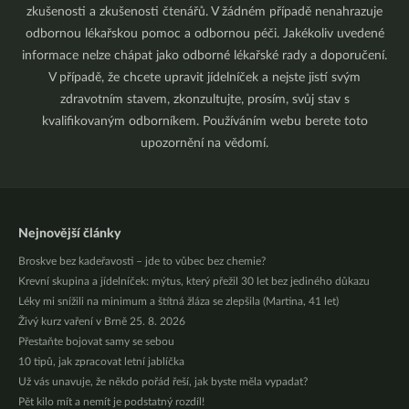
zkušenosti a zkušenosti čtenářů. V žádném případě nenahrazuje
odbornou lékařskou pomoc a odbornou péči. Jakékoliv uvedené
informace nelze chápat jako odborné lékařské rady a doporučení.
V případě, že chcete upravit jídelníček a nejste jistí svým
zdravotním stavem, zkonzultujte, prosím, svůj stav s
kvalifikovaným odborníkem. Používáním webu berete toto
upozornění na vědomí.
Nejnovější články
Broskve bez kadeřavosti – jde to vůbec bez chemie?
Krevní skupina a jídelníček: mýtus, který přežil 30 let bez jediného důkazu
Léky mi snížili na minimum a štítná žláza se zlepšila (Martina, 41 let)
Živý kurz vaření v Brně 25. 8. 2026
Přestaňte bojovat samy se sebou
10 tipů, jak zpracovat letní jablíčka
Už vás unavuje, že někdo pořád řeší, jak byste měla vypadat?
Pět kilo mít a nemít je podstatný rozdíl!