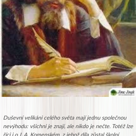
Duševní velikáni celého světa mají jednu společnou
nevýhodu: všichni je znají, ale nikdo je nečte. Totéž lze
říci i o J. A. Komenském, z jehož díla zůstal školní