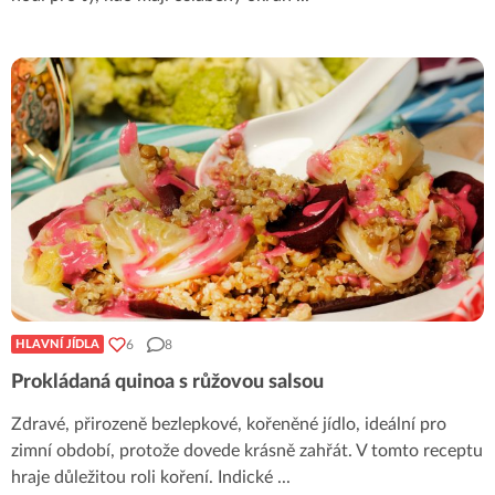
6
8
HLAVNÍ JÍDLA
Prokládaná quinoa s růžovou salsou
Zdravé, přirozeně bezlepkové, kořeněné jídlo, ideální pro
zimní období, protože dovede krásně zahřát. V tomto receptu
hraje důležitou roli koření. Indické
...