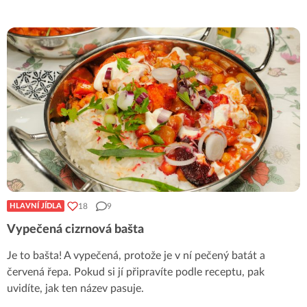
18
9
HLAVNÍ JÍDLA
Vypečená cizrnová bašta
Je to bašta! A vypečená, protože je v ní pečený batát a
červená řepa. Pokud si jí připravíte podle receptu, pak
uvidíte, jak ten název pasuje.