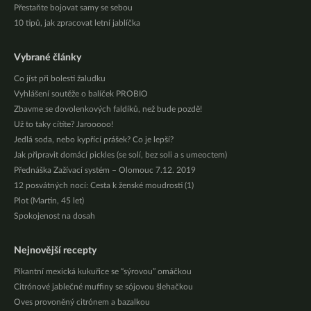
Přestaňte bojovat samy se sebou
10 tipů, jak zpracovat letní jablíčka
Vybrané články
Co jíst při bolesti žaludku
Vyhlášení soutěže o balíček PROBIO
Zbavme se dovolenkových faldíků, než bude pozdě!
Už to taky cítíte? Jarooooo!
Jedlá soda, nebo kypřící prášek? Co je lepší?
Jak připravit domácí pickles (se solí, bez soli a s umeoctem)
Přednáška Zažívací systém – Olomouc 7.12. 2019
12 posvátných nocí: Cesta k ženské moudrosti (1)
Plot (Martin, 45 let)
Spokojenost na dosah
Nejnovější recepty
Pikantní mexická kukuřice se “sýrovou” omáčkou
Citrónové jablečné muffiny se sójovou šlehačkou
Oves provoněný citrónem a bazalkou