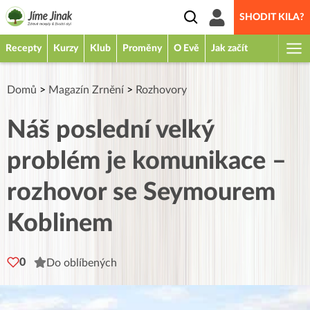
SHODIT KILA?
Recepty
Kurzy
Klub
Proměny
O Evě
Jak začít
Domů
>
Magazín Zrnění
>
Rozhovory
Náš poslední velký
problém je komunikace –
rozhovor se Seymourem
Koblinem
0
Do oblíbených