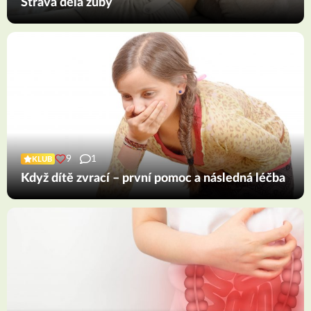
Strava dělá zuby
9
1
KLUB
Když dítě zvrací – první pomoc a následná léčba