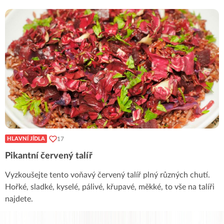
17
HLAVNÍ JÍDLA
Pikantní červený talíř
Vyzkoušejte tento voňavý červený talíř plný různých chutí.
Hořké, sladké, kyselé, pálivé, křupavé, měkké, to vše na talíři
najdete.