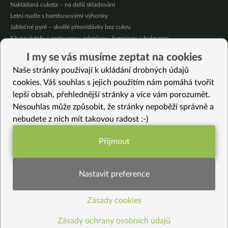
Nakládaná cuketa – na delší skladování
Letní nudle s bambusovými výhonky
Jablečné pyré – skvělé přesnídávky bez cukru
Křupavé tofu s restovanou zeleninou, žampiony a bulgurem
Nakládaná cuketa – kvašáky
I my se vás musíme zeptat na cookies
Mrkvovo-dýňová krémová polévka
Naše stránky používají k ukládání drobných údajů
Osvěžující kuskus
cookies. Váš souhlas s jejich použitím nám pomáhá tvořit
lepší obsah, přehlednější stránky a více vám porozumět.
Vybrané recepty
Nesouhlas může způsobit, že stránky nepoběží správně a
Hruškový dezert s lesním ovocem
nebudete z nich mít takovou radost :-)
Napařená brokolice a kadeřávek
Čočková polévka s batáty a řepou
Přijmout
Letní salát s baby kukuřicí
Funkční nastavení potřebujeme (vždy
Tofu v pistáciové krustě
aktivní)
Jemná zelná omáčka s červenou čočkou a koprem
Nastavit preference
Dýňové spätzle – halušky
Hladká kaše z rýže a jahel se sladkou zeleninou a dýňovým semínkem
Zásady cookies
Statistiky pro lepší obsah
Špalda s dušenou zeleninou
Voňavá povidlová náplň do štrúdlů a buchet
Zásady ochrany osobních údajů