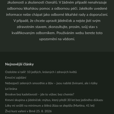
zkušenosti a zkušenosti čtenářů. V žádném případě nenahrazuje
odbornou lékařskou pomoc a odbornou péči. Jakékoliv uvedené
informace nelze chápat jako odborné lékařské rady a doporučení.
V případě, že chcete upravit jídelníček a nejste jistí svým
zdravotním stavem, zkonzultujte, prosím, svůj stav s
kvalifikovaným odborníkem. Používáním webu berete toto
upozornění na vědomí.
Nejnovější články
Ozdobte si talíř: 10 jedlých, krásných i zdravých květů
Emoční zajídání
Nebezpečí zelených smoothie a šťáv – jsou nabité živinami, ale i riziky
Lví brána
Broskve bez kadeřavosti – jde to vůbec bez chemie?
Krevní skupina a jídelníček: mýtus, který přežil 30 let bez jediného důkazu
Léky mi snížili na minimum a štítná žláza se zlepšila (Martina, 41 let)
Živý kurz vaření v Brně 25. 8. 2026