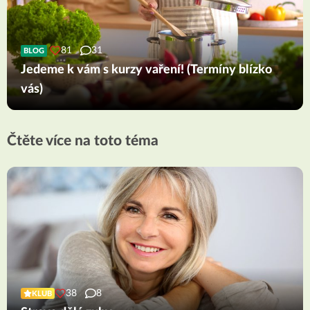
81
31
BLOG
Jedeme k vám s kurzy vaření! (Termíny blízko
vás)
Čtěte více na toto téma
38
8
KLUB