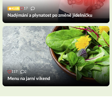
17
KLUB
Nadýmání a plynatost po změně jídelníčku
117
2
Menu na jarní víkend