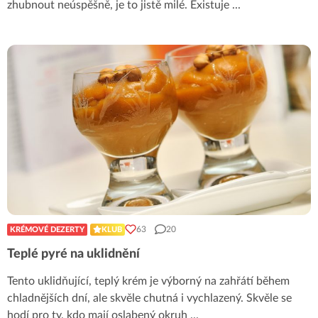
zhubnout neúspěšně, je to jistě milé. Existuje
...
63
20
KRÉMOVÉ DEZERTY
KLUB
Teplé pyré na uklidnění
Tento uklidňující, teplý krém je výborný na zahřátí během
chladnějších dní, ale skvěle chutná i vychlazený. Skvěle se
hodí pro ty, kdo mají oslabený okruh
...