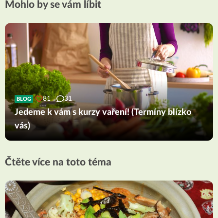
Mohlo by se vám líbit
81
31
BLOG
Jedeme k vám s kurzy vaření! (Termíny blízko
vás)
Čtěte více na toto téma