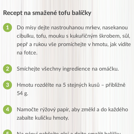
Recept na smažené tofu balíčky
Do mísy dejte nastrouhanou mrkev, nasekanou
cibulku, tofu, mouku s kukuřičným škrobem, sůl,
pepř a rukou vše promíchejte v hmotu, jak vidíte
na fotce.
Smíchejte všechny ingredience na omáčku.
Hmotu rozdělte na 5 stejných kusů – přibližně
54 g.
Namočte rýžový papír, aby změkl a do každého
zabalte kuličku hmoty.