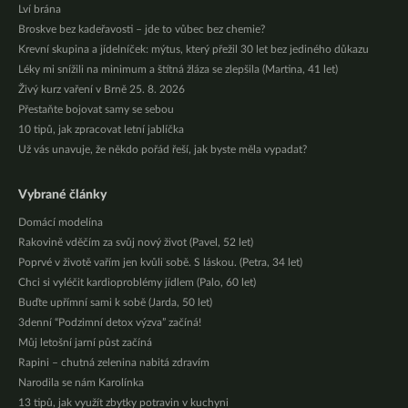
Lví brána
Broskve bez kadeřavosti – jde to vůbec bez chemie?
Krevní skupina a jídelníček: mýtus, který přežil 30 let bez jediného důkazu
Léky mi snížili na minimum a štítná žláza se zlepšila (Martina, 41 let)
Živý kurz vaření v Brně 25. 8. 2026
Přestaňte bojovat samy se sebou
10 tipů, jak zpracovat letní jablíčka
Už vás unavuje, že někdo pořád řeší, jak byste měla vypadat?
Vybrané články
Domácí modelína
Rakovině vděčím za svůj nový život (Pavel, 52 let)
Poprvé v životě vařím jen kvůli sobě. S láskou. (Petra, 34 let)
Chci si vyléčit kardioproblémy jídlem (Palo, 60 let)
Buďte upřímní sami k sobě (Jarda, 50 let)
3denní “Podzimní detox výzva” začíná!
Můj letošní jarní půst začíná
Rapini – chutná zelenina nabitá zdravím
Narodila se nám Karolínka
13 tipů, jak využít zbytky potravin v kuchyni