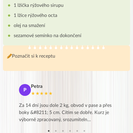
1 lžička rýžového sirupu
1 lžíce rýžového octa
olej na smažení
sezamové semínko na dokončení
Poznačit si k receptu
Petra
Ma
P
M
★★★★★
★
k,
Za 14 dní jsou dole 2 kg, obvod v pase a přes
Dnes jse
znání pro
boky &#8211; 5 cm. Cítím se dobře. Kurz je
zapadlé p
…
výborně zpracovaný, srozumiteln…
od EVY. 