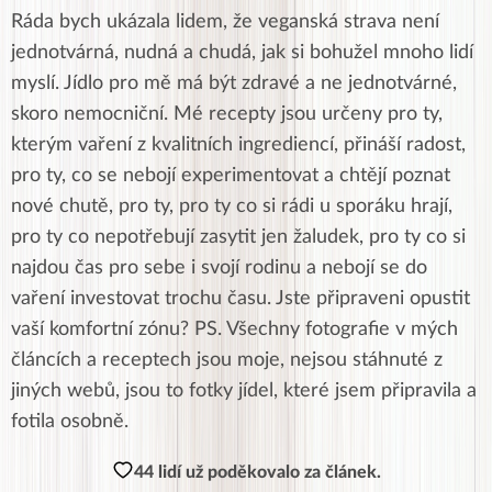
Ráda bych ukázala lidem, že veganská strava není
jednotvárná, nudná a chudá, jak si bohužel mnoho lidí
myslí. Jídlo pro mě má být zdravé a ne jednotvárné,
skoro nemocniční. Mé recepty jsou určeny pro ty,
kterým vaření z kvalitních ingrediencí, přináší radost,
pro ty, co se nebojí experimentovat a chtějí poznat
nové chutě, pro ty, pro ty co si rádi u sporáku hrají,
pro ty co nepotřebují zasytit jen žaludek, pro ty co si
najdou čas pro sebe i svojí rodinu a nebojí se do
vaření investovat trochu času. Jste připraveni opustit
vaší komfortní zónu? PS. Všechny fotografie v mých
článcích a receptech jsou moje, nejsou stáhnuté z
jiných webů, jsou to fotky jídel, které jsem připravila a
fotila osobně.
44 lidí už poděkovalo za článek.