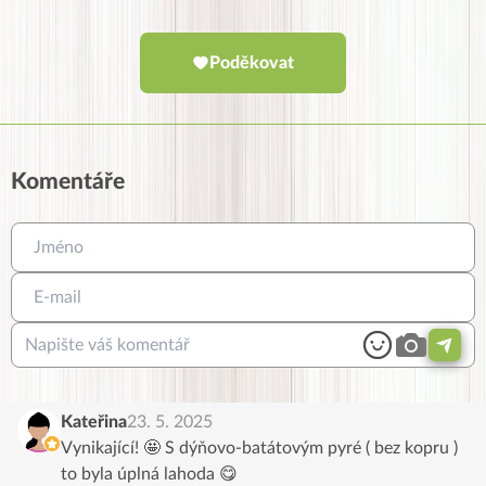
Poděkovat
Komentáře
Kateřina
23. 5. 2025
Vynikající! 🤩 S dýňovo-batátovým pyré ( bez kopru )
to byla úplná lahoda 😋