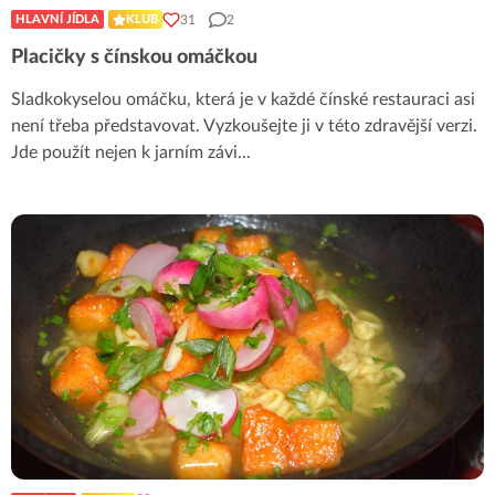
31
2
HLAVNÍ JÍDLA
KLUB
Placičky s čínskou omáčkou
Sladkokyselou omáčku, která je v každé čínské restauraci asi
není třeba představovat. Vyzkoušejte ji v této zdravější verzi.
Jde použít nejen k jarním závi
...