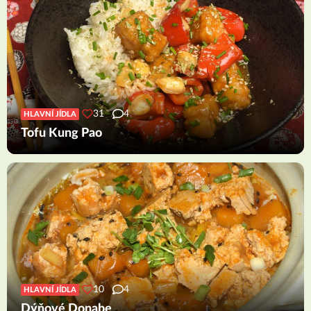
31
4
HLAVNÍ JÍDLA
Tofu Kung Pao
10
4
HLAVNÍ JÍDLA
Dýňové Donabe