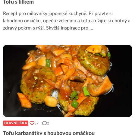
Tofu s lilkem
Recept pro milovníky japonské kuchyně. Připravte si
lahodnou omáčku, opečte zeleninu a tofu a užijte si chutný a
zdravý pokrm s rýží. Skvělá inspirace pro
...
37
2
HLAVNÍ JÍDLA
Tofu karbanátky s houbovou omáčkou