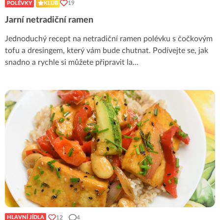
19
POLÉVKY
KLUB
Jarní netradiční ramen
Jednoduchý recept na netradiční ramen polévku s čočkovým
tofu a dresingem, který vám bude chutnat. Podívejte se, jak
snadno a rychle si můžete připravit la
...
12
4
HLAVNÍ JÍDLA