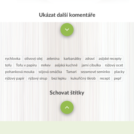
Ukázat další komentáře
Komentovat
rychlovka
olivový olej
zelenina
karbanátky
zdraví
asijské recepty
tofu
Tofu v papíru
mrkev
asijská kuchně
jarní cibulka
rýžový ocet
pohanková mouka
sójová omáčka
Tamari
sezamové seminko
placky
rýžový papír
rýžový sirup
bez lepku
kukuřičný škrob
recept
pepř
Schovat štítky