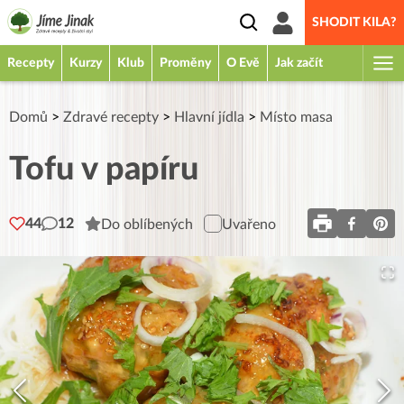
SHODIT KILA?
Recepty
Kurzy
Klub
Proměny
O Evě
Jak začít
Domů
>
Zdravé recepty
>
Hlavní jídla
>
Místo masa
Tofu v papíru
44
12
Do oblíbených
Uvařeno