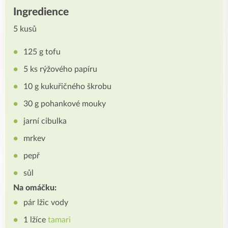
Ingredience
5 kusů
125 g tofu
5 ks rýžového papíru
10 g kukuřičného škrobu
30 g pohankové mouky
jarní cibulka
mrkev
pepř
sůl
Na omáčku:
pár lžic vody
1 lžíce
tamari