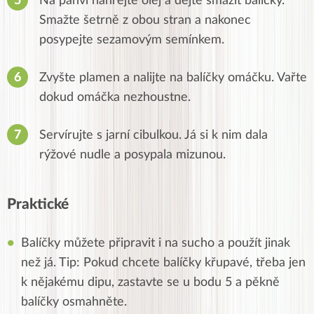
Na pánvi nahřejte olej a dejte smažit balíčky.
Smažte šetrně z obou stran a nakonec
posypejte sezamovým semínkem.
Zvyšte plamen a nalijte na balíčky omáčku. Vařte
dokud omáčka nezhoustne.
Servírujte s jarní cibulkou. Já si k nim dala
rýžové nudle a posypala mizunou.
Praktické
Balíčky můžete připravit i na sucho a použít jinak
než já. Tip: Pokud chcete balíčky křupavé, třeba jen
k nějakému dipu, zastavte se u bodu 5 a pěkně
balíčky osmahněte.