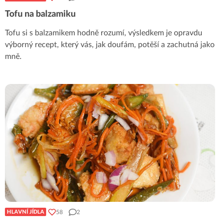
Tofu na balzamiku
Tofu si s balzamikem hodně rozumí, výsledkem je opravdu
výborný recept, který vás, jak doufám, potěší a zachutná jako
mně.
58
2
HLAVNÍ JÍDLA