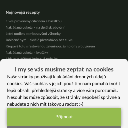
Nejnovější recepty
Oves provoněný citrónem a bazalkou
Nakládaná cuketa – na delší skladování
Letní nudle s bambusovými výhonky
Jablečné pyré – skvělé přesnídávky bez cukru
Křupavé tofu s restovanou zeleninou, žampiony a bulgurem
Nakládaná cuketa – kvašáky
Mrkvovo-dýňová krémová polévka
Osvěžující kuskus
I my se vás musíme zeptat na cookies
Osvěžující čaj s citronovými bylinkami
Naše stránky používají k ukládání drobných údajů
Nepečený jablečný dort s rybízem
cookies. Váš souhlas s jejich použitím nám pomáhá tvořit
lepší obsah, přehlednější stránky a více vám porozumět.
Vybrané recepty
Nesouhlas může způsobit, že stránky nepoběží správně a
Zelenina a tofu smažené v hrašce
nebudete z nich mít takovou radost :-)
Jak udělat domácí kvašenou zeleninu se solí (pickles ze zelí a mrkve)
Špagety s černou cizrnou na kyselo
Přijmout
Cuketové nudle v pikantní omáčce
Funkční nastavení potřebujeme (vždy
Houbový guláš s fazolemi a zeleninou