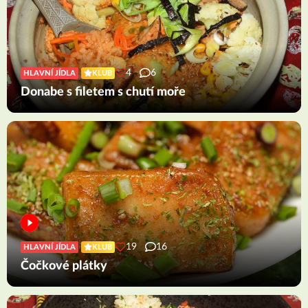
4
6
HLAVNÍ JÍDLA
KLUB
Donabe s filetem s chutí moře
19
16
HLAVNÍ JÍDLA
KLUB
Čočkové plátky