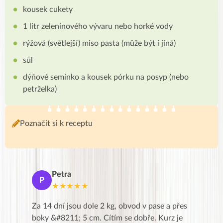
kousek cukety
1 litr zeleninového vývaru nebo horké vody
rýžová (světlejší) miso pasta (může být i jiná)
sůl
dýňové semínko a kousek pórku na posyp (nebo
petrželka)
Poznačit si k receptu
Petra
Ma
P
M
★★★★★
★
k,
Za 14 dní jsou dole 2 kg, obvod v pase a přes
Dnes jse
znání pro
boky &#8211; 5 cm. Cítím se dobře. Kurz je
zapadlé p