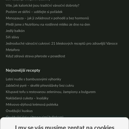
Víte, jak kalorické jsou tradiční vánoční dobroty?
Podzim ve skříni – udělejte si pořádek
Menopauza – jak ji zvládnout v pohodě a bez hormonů
Přešli jsme z Nutrilonu na rostlinné mléko ze dne na den
Jedlý balkón
Síň slávy
Jednoduché vánoční cukroví: 21 bleskových receptů pro zdravější Vánoce
Metafora
Když zdravá strava přeroste v posedlost
Nejnovější recepty
Letní nudle s bambusovými výhonky
Jablečné pyré – skvělé přesnídávky bez cukru
Křupavé tofu s restovanou zeleninou, žampiony a bulgurem
Nakládaná cuketa – kvašáky
Mrkvovo-dýňová krémová polévka
Osvěžující kuskus
Osvěžující čaj s citronovými bylinkami
Nepečený jablečný dort s rybízem
I my se vás musíme zeptat na cookies