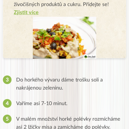
živočišných produktů a cukru. Přidejte se!
Zjistit více
Do horkého vývaru dáme trošku soli a
nakrájenou zeleninu.
Vaříme asi 7-10 minut.
V malém množství horké polévky rozmícháme
asi 2 lžičky misa a zamícháme do polévky.