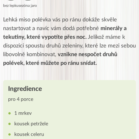
bez lepku
sezóna jaro
Lehká miso polévka vás po ránu dokáže skvěle
nastartovat a navíc vám dodá potřebné
minerály a
tekutiny, které vypotíte přes noc.
Jelikož máme k
dispozici spoustu druhů zeleniny, které lze mezi sebou
libovolně kombinovat,
vznikne nespočet druhů
polévek, které můžete po ránu snídat.
Ingredience
pro 4 porce
1 mrkev
kousek petržele
kousek celeru