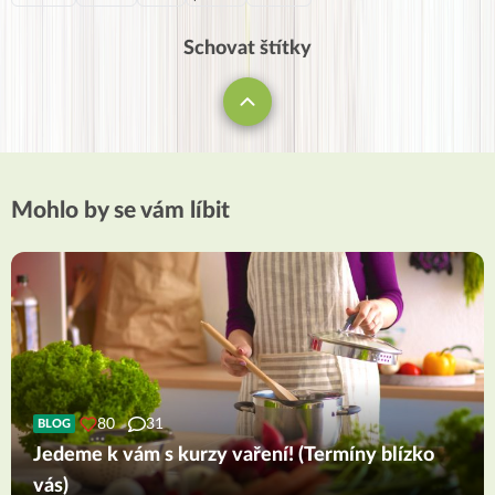
Schovat štítky
Mohlo by se vám líbit
80
31
BLOG
Jedeme k vám s kurzy vaření! (Termíny blízko
vás)