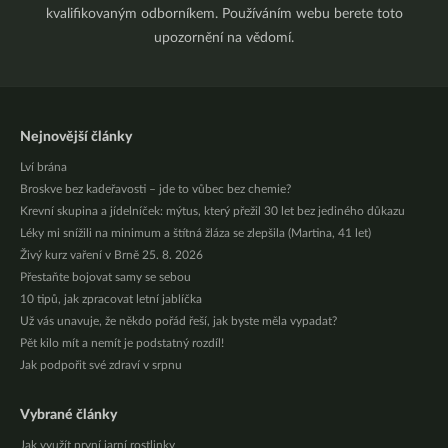
kvalifikovaným odborníkem. Používáním webu berete toto
upozornění na vědomí.
Nejnovější články
Lví brána
Broskve bez kadeřavosti – jde to vůbec bez chemie?
Krevní skupina a jídelníček: mýtus, který přežil 30 let bez jediného důkazu
Léky mi snížili na minimum a štítná žláza se zlepšila (Martina, 41 let)
Živý kurz vaření v Brně 25. 8. 2026
Přestaňte bojovat samy se sebou
10 tipů, jak zpracovat letní jablíčka
Už vás unavuje, že někdo pořád řeší, jak byste měla vypadat?
Pět kilo mít a nemít je podstatný rozdíl!
Jak podpořit své zdraví v srpnu
Vybrané články
Jak využít první jarní rostlinky