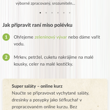
…
výborně zpracovaný, srozumiteln…
od EVY. 
Jak připravit raní miso polévku
Ohřejeme
zeleninový vývar
nebo dáme vařit
vodu.
Mrkev, petržel, cuketu nakrájíme na malé
kousky, celer na malé kostičky.
Super saláty – online kurz
Naučte se připravovat vychytané saláty,
dresinky a posypky jako šéfkuchař v
propracovaném online kurzu. Bez