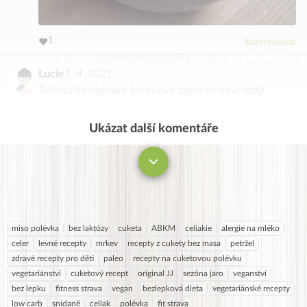
3
4
2
5
1
6
❤️
Komentovat
0
7
8
9
Lucie
7. 4. 2021
Tahleta kombinace korenove zeleniny mne vzdy
postavi na nohy :-)
Ukázat další komentáře
Komentovat
miso polévka
bez laktózy
cuketa
ABKM
celiakie
alergie na mléko
celer
levné recepty
mrkev
recepty z cukety bez masa
petržel
zdravé recepty pro děti
paleo
recepty na cuketovou polévku
vegetariánství
cuketový recept
original JJ
sezóna jaro
veganství
bez lepku
fitness strava
vegan
bezlepková dieta
vegetariánské recepty
low carb
snídaně
celiak
polévka
fit strava