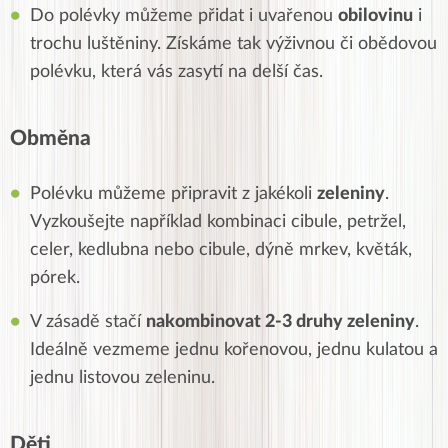
Do polévky můžeme přidat i uvařenou
obilovinu
i
trochu luštěniny. Získáme tak výživnou či obědovou
polévku, která vás zasytí na delší čas.
Obměna
Polévku můžeme připravit z jakékoli
zeleniny
.
Vyzkoušejte například kombinaci cibule, petržel,
celer, kedlubna nebo cibule, dýně mrkev, květák,
pórek.
V zásadě stačí
nakombinovat 2-3 druhy zeleniny
.
Ideálně vezmeme jednu kořenovou, jednu kulatou a
jednu listovou zeleninu.
Děti