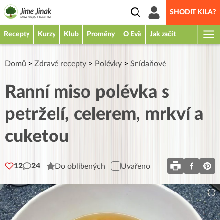
SHODIT KILA?
Recepty
Kurzy
Klub
Proměny
O Evě
Jak začít
Domů
>
Zdravé recepty
>
Polévky
>
Snídaňové
Ranní miso polévka s
petrželí, celerem, mrkví a
cuketou
12
24
Do oblíbených
Uvařeno