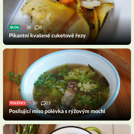
38
8
BLOG
Pikantní kvašené cuketové řezy
50
23
POLÉVKY
Posilující miso polévka s rýžovým mochi