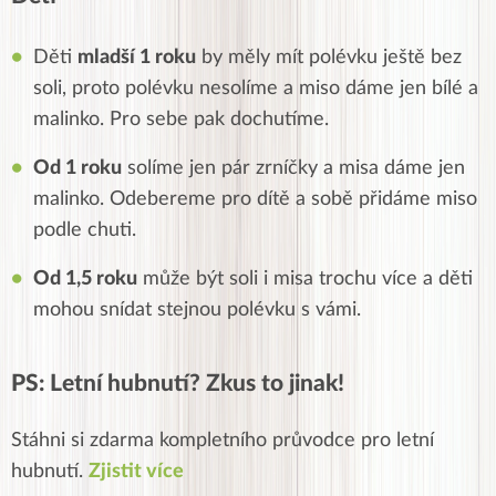
Děti
mladší 1 roku
by měly mít polévku ještě bez
soli, proto polévku nesolíme a miso dáme jen bílé a
malinko. Pro sebe pak dochutíme.
Od 1 roku
solíme jen pár zrníčky a misa dáme jen
malinko. Odebereme pro dítě a sobě přidáme miso
podle chuti.
Od 1,5 roku
může být soli i misa trochu více a děti
mohou snídat stejnou polévku s vámi.
PS: Letní hubnutí? Zkus to jinak!
Stáhni si zdarma kompletního průvodce pro letní
hubnutí.
Zjistit více