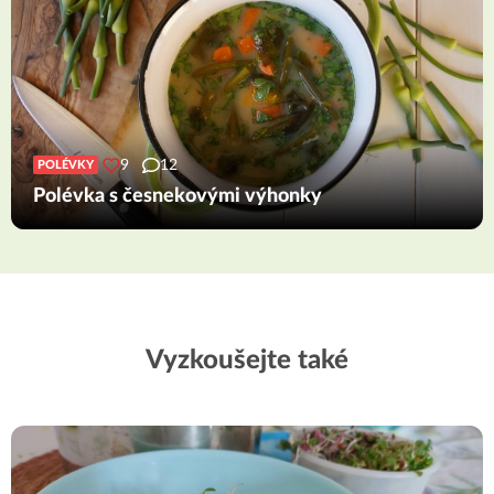
9
12
POLÉVKY
Polévka s česnekovými výhonky
Vyzkoušejte také