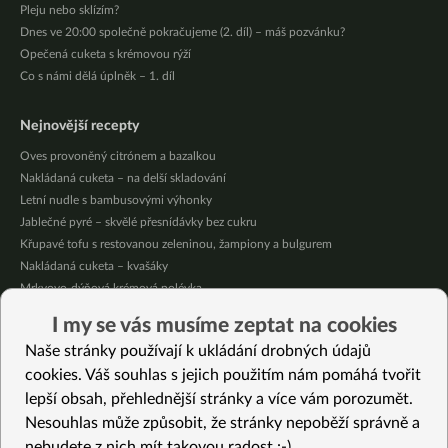
Pleju nebo sklízím?
Dnes ve 20:00 společně pokračujeme (2. díl) – máš pozvánku?
Opečená cuketa s krémovou rýží
Co s námi dělá úplněk – 1. díl
Nejnovější recepty
Oves provoněný citrónem a bazalkou
Nakládaná cuketa – na delší skladování
Letní nudle s bambusovými výhonky
Jablečné pyré – skvělé přesnídávky bez cukru
Křupavé tofu s restovanou zeleninou, žampiony a bulgurem
Nakládaná cuketa – kvašáky
Mrkvovo-dýňová krémová polévka
Osvěžující kuskus
I my se vás musíme zeptat na cookies
Osvěžující čaj s citronovými bylinkami
Naše stránky používají k ukládání drobných údajů
Nepečený jablečný dort s rybízem
cookies. Váš souhlas s jejich použitím nám pomáhá tvořit
lepší obsah, přehlednější stránky a více vám porozumět.
Vybrané recepty
Nesouhlas může způsobit, že stránky nepoběží správně a
Nejluxusnější krémová polévka s fazolkami. I děti si přidávají
nebudete z nich mít takovou radost :-)