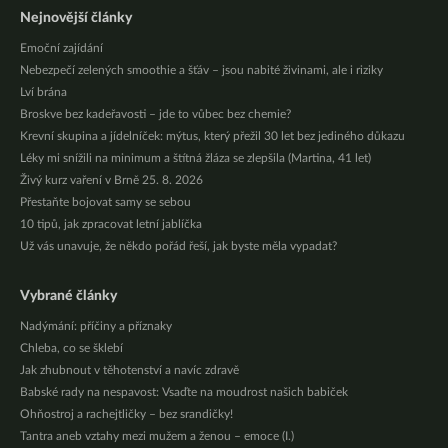
Nejnovější články
Emoční zajídání
Nebezpečí zelených smoothie a šťáv – jsou nabité živinami, ale i riziky
Lví brána
Broskve bez kadeřavosti – jde to vůbec bez chemie?
Krevní skupina a jídelníček: mýtus, který přežil 30 let bez jediného důkazu
Léky mi snížili na minimum a štítná žláza se zlepšila (Martina, 41 let)
Živý kurz vaření v Brně 25. 8. 2026
Přestaňte bojovat samy se sebou
10 tipů, jak zpracovat letní jablíčka
Už vás unavuje, že někdo pořád řeší, jak byste měla vypadat?
Vybrané články
Nadýmání: příčiny a příznaky
Chleba, co se šklebí
Jak zhubnout v těhotenství a navíc zdravě
Babské rady na nespavost: Vsaďte na moudrost našich babiček
Ohňostroj a rachejtličky – bez srandičky!
Tantra aneb vztahy mezi mužem a ženou – emoce (I.)