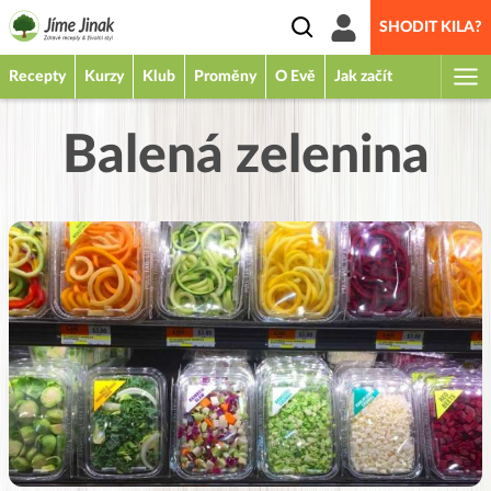
SHODIT KILA?
Recepty
Kurzy
Klub
Proměny
O Evě
Jak začít
Balená zelenina