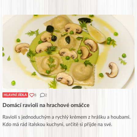
8
2
HLAVNÍ JÍDLA
Domácí ravioli na hrachové omáčce
Ravioli s jednoduchým a rychlý krémem z hrášku a houbami.
Kdo má rád italskou kuchyni, určitě si přijde na své.