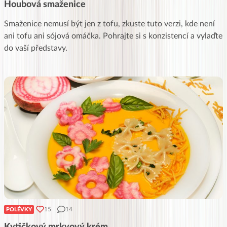
Houbová smaženice
Smaženice nemusí být jen z tofu, zkuste tuto verzi, kde není
ani tofu ani sójová omáčka. Pohrajte si s konzistencí a vylaďte
do vaší představy.
15
14
POLÉVKY
Kytičkový mrkvový krém