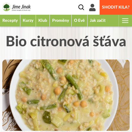
SHODIT KILA?
Recepty
Kurzy
Klub
Proměny
O Evě
Jak začít
Bio citronová šťáva