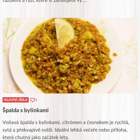
fazolemi a rýží, které si zamilujete vy
...
3
HLAVNÍ JÍDLA
Špalda s bylinkami
Voňavá špalda s bylinkami, citrónem a česnekem je rychlá,
sytá a překvapivě svěží. Ideální lehká večeře nebo příloha,
která chutná jako začátek léta.