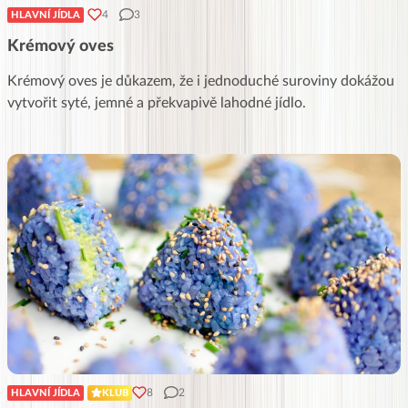
4
3
HLAVNÍ JÍDLA
Krémový oves
Krémový oves je důkazem, že i jednoduché suroviny dokážou
vytvořit syté, jemné a překvapivě lahodné jídlo.
8
2
HLAVNÍ JÍDLA
KLUB