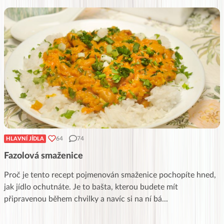
64
74
HLAVNÍ JÍDLA
Fazolová smaženice
Proč je tento recept pojmenován smaženice pochopíte hned,
jak jídlo ochutnáte. Je to bašta, kterou budete mít
připravenou během chvilky a navíc si na ní bá
...