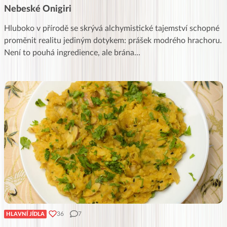
Nebeské Onigiri
Hluboko v přírodě se skrývá alchymistické tajemství schopné
proměnit realitu jediným dotykem: prášek modrého hrachoru.
Není to pouhá ingredience, ale brána
...
36
7
HLAVNÍ JÍDLA