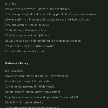
Lví brána
Broskve bez kadeřavosti – jde to vůbec bez chemie?
Krevní skupina a jídelníček: mýtus, který přežil 30 let bez jediného důkazu
Léky mi snížili na minimum a štítná žláza se zlepšila (Martina, 41 let)
Živý kurz vaření v Brně 25. 8. 2026
Přestaňte bojovat samy se sebou
10 tipů, jak zpracovat letní jablíčka
Už vás unavuje, že někdo pořád řeší, jak byste měla vypadat?
Pět kilo mít a nemít je podstatný rozdíl!
Jak podpořit své zdraví v srpnu
Vybrané články
Jak na babičky
Dívejte se, inspirujte se, diskutujte – festival začíná!
Jak si dopřát zdravou kávu na cestách
Co vám nikdo neřekne (Jindřich Motýl)
Natural tempeh: jak ho upravit, aby chutnal
Moje trávení se konečně dává do pořádku (Zuzana, 44 let)
Zánět žlučníku a jeho příznaky
Co jíst při nemoci (jídelníček pro nemocné)