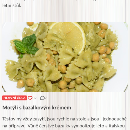
letní stůl.
39
7
HLAVNÍ JÍDLA
Motýli s bazalkovým krémem
Těstoviny vždy zasytí, jsou rychle na stole a jsou i jednoduché
na přípravu. Vůně čerstvé bazalky symbolizuje léto a italskou