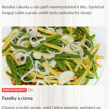
Bazalka i okurka u nás patří neodmyslytelně k létu. Společně
fungují svěže a proto vznikl tento jednoduchý recept.
5
ZDRAVÉ RECEPTY
Fazolky a cizrna
Chutný a rychlý recept, svěží i lehce pikantní, perfektní na