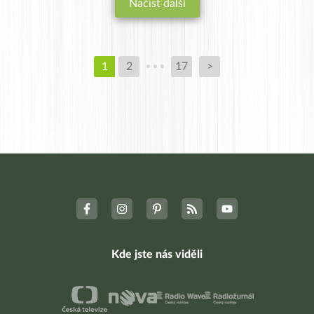
Načíst další
1
2
17
>
Kde jste nás viděli