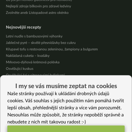
Nejlepší zdroje bílkovin pro zdravé ledviny
Zvolněte aneb Listopadové astro okénko
Nejnovější recepty
Letní nudle s bambusovými výhonky
Jablečné pyré – skvělé přesnídávky bez cukru
Křupavé tofu s restovanou zeleninou, žampiony a bulgurem
Nakládaná cuketa – kvašáky
Mrkvovo-dýňová krémová polévka
Osvěžující kuskus
Osvěžující čaj s citronovými bylinkami
Nepečený jablečný dort s rybízem
I my se vás musíme zeptat na cookies
Čokoládové muffiny s mangovým krémem
Naše stránky používají k ukládání drobných údajů
Meruňky a jablka v citrónovém želé
cookies. Váš souhlas s jejich použitím nám pomáhá tvořit
lepší obsah, přehlednější stránky a více vám porozumět.
Vybrané recepty
Nesouhlas může způsobit, že stránky nepoběží správně a
Bezlepkové krekry s mákem a sezamem
nebudete z nich mít takovou radost :-)
Květák na citrónu
Vanilkový pudink z makového mléka