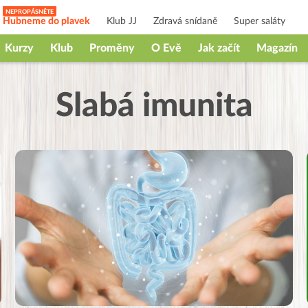
Hubneme do plavek
Klub JJ
Zdravá snídaně
Super saláty
Kurzy
Klub
Proměny
O Evě
Jak začít
Magazín
Slabá imunita