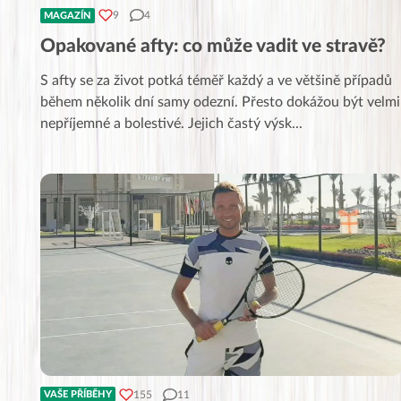
9
4
MAGAZÍN
Opakované afty: co může vadit ve stravě?
S afty se za život potká téměř každý a ve většině případů
během několik dní samy odezní. Přesto dokážou být velmi
nepříjemné a bolestivé. Jejich častý výsk
...
155
11
VAŠE PŘÍBĚHY