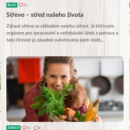
45
BLOG
Střevo – střed našeho života
Zdravé střevo je základem našeho zdraví. Je klíčovým
orgánem pro zpracování a vstřebávání látek z potravy a
tato činnost je zásadně ovlivňována jejím slože
...
24
4
ZDRAVÍ