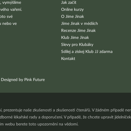
g, vymýšlíme
Jak začít
vého vaření.
Online kurzy
oto své
O Jíme Jinak
bu nebo ve
Jíme Jinak v médiích
Recenze Jíme Jinak
Klub Jíme Jinak
Slevy pro Klubáky
Sdílej a získej Klub JJ zdarma
Kontakt
Designed by Pink Future
ní, prezentuje naše zkušenosti a zkušenosti čtenářů. V žádném případě 
orné lékařské rady a doporučení. V případě, že chcete upravit jídelníček 
ním webu berete toto upozornění na vědomí.