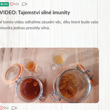
105
9
BLOG
VIDEO: Tajemství silné imunity
V tomto videu odhalíme zásadní věc, díky které bude vaše
imunita jednou provždy silná.
252
6