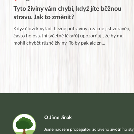
Tyto živiny vám chybí, když jíte běžnou
stravu. Jak to změnit?
Když člověk vyřadí běžné potraviny a začne jíst zdravěji,
často ho ostatní (včetně lékařů) upozorňují, že by mu
mohli chybět různé živiny. To by pak ale zn
...
O Jíme Jinak
Jsme nadšení propagátoři zdravého životního styl