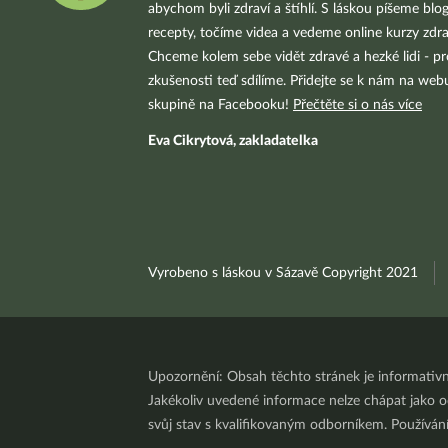
abychom byli zdraví a štíhlí. S láskou píšeme blo
recepty, točíme videa a vedeme online kurzy zdra
Chceme kolem sebe vidět zdravé a hezké lidi - pr
zkušenosti teď sdílíme. Přidejte se k nám na we
skupině na Facebooku!
Přečtěte si o nás více
Eva Cikrytová, zakladatelka
Vyrobeno s láskou v Sázavě Copyright 2021
Upozornění: Obsah těchto stránek je informativ
Jakékoliv uvedené informace nelze chápat jako odb
svůj stav s kvalifikovaným odborníkem. Používá