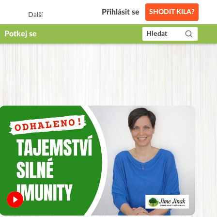
Přihlásit se
SHODIT KILA?
Další
Potkej se
Hledat