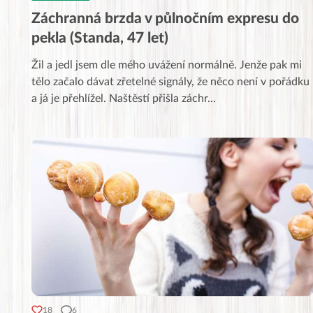
Záchranná brzda v půlnočním expresu do
pekla (Standa, 47 let)
Žil a jedl jsem dle mého uvážení normálně. Jenže pak mi
tělo začalo dávat zřetelné signály, že něco není v pořádku
a já je přehlížel. Naštěstí přišla záchr
...
18
6