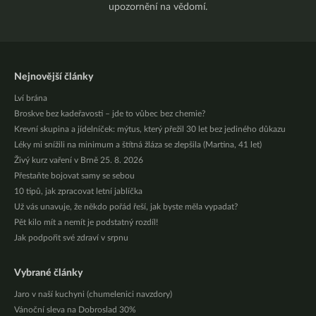
upozornění na vědomí.
Nejnovější články
Lví brána
Broskve bez kadeřavosti – jde to vůbec bez chemie?
Krevní skupina a jídelníček: mýtus, který přežil 30 let bez jediného důkazu
Léky mi snížili na minimum a štítná žláza se zlepšila (Martina, 41 let)
Živý kurz vaření v Brně 25. 8. 2026
Přestaňte bojovat samy se sebou
10 tipů, jak zpracovat letní jablíčka
Už vás unavuje, že někdo pořád řeší, jak byste měla vypadat?
Pět kilo mít a nemít je podstatný rozdíl!
Jak podpořit své zdraví v srpnu
Vybrané články
Jaro v naší kuchyni (chumelenici navzdory)
Vánoční sleva na Dobroslad 30%