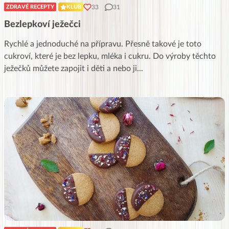
33
31
ZDRAVÉ RECEPTY
KLUB
Bezlepkoví ježečci
Rychlé a jednoduché na přípravu. Přesně takové je toto
cukroví, které je bez lepku, mléka i cukru. Do výroby těchto
ježečků můžete zapojit i děti a nebo ji
...