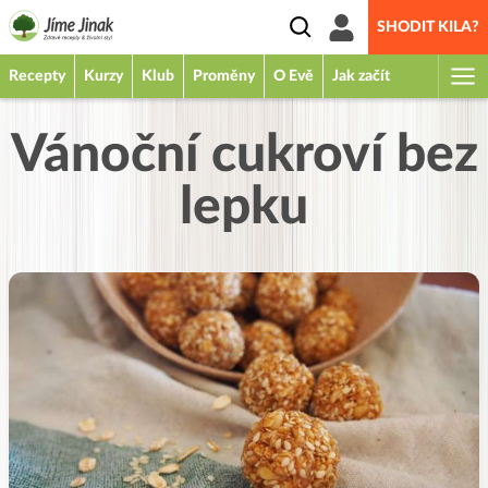
SHODIT KILA?
Recepty
Kurzy
Klub
Proměny
O Evě
Jak začít
Vánoční cukroví bez
lepku