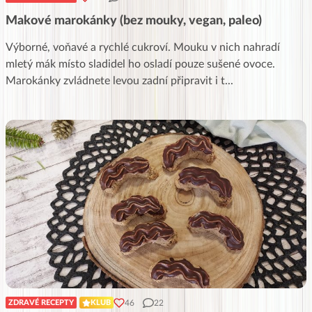
Makové marokánky (bez mouky, vegan, paleo)
Výborné, voňavé a rychlé cukroví. Mouku v nich nahradí
mletý mák místo sladidel ho osladí pouze sušené ovoce.
Marokánky zvládnete levou zadní připravit i t
...
46
22
ZDRAVÉ RECEPTY
KLUB