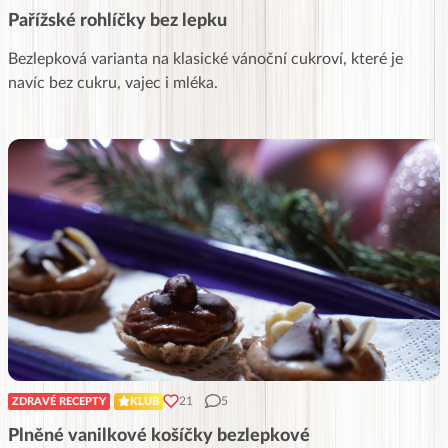
Pařížské rohlíčky bez lepku
Bezlepková varianta na klasické vánoční cukroví, které je
navíc bez cukru, vajec i mléka.
21
5
ZDRAVÉ RECEPTY
KLUB
Plněné vanilkové košíčky bezlepkové