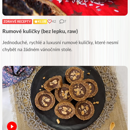
42
7
ZDRAVÉ RECEPTY
KLUB
Rumové kuličky (bez lepku, raw)
Jednoduché, rychlé a luxusní rumové kuličky, které nesmí
chybět na žádném vánočním stole.