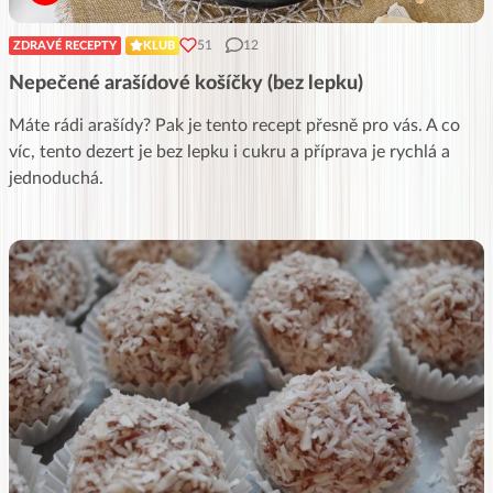
51
12
ZDRAVÉ RECEPTY
KLUB
Nepečené arašídové košíčky (bez lepku)
Máte rádi arašídy? Pak je tento recept přesně pro vás. A co
víc, tento dezert je bez lepku i cukru a příprava je rychlá a
jednoduchá.