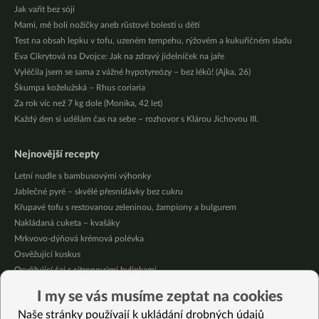
Jak vařit bez sóji
Mami, mě bolí nožičky aneb růstové bolesti u dětí
Test na obsah lepku v tofu, uzeném tempehu, rýžovém a kukuřičném sladu
Eva Cikrytová na Dvojce: Jak na zdravý jídelníček na jaře
Vyléčila jsem se sama z vážné hypotyreózy – bez léků! (Ajka, 26)
Škumpa koželužská – Rhus coriaria
Za rok víc než 7 kg dole (Monika, 42 let)
Každý den si udělám čas na sebe – rozhovor s Klárou Jíchovou III.
Nejnovější recepty
Letní nudle s bambusovými výhonky
Jablečné pyré – skvělé přesnídávky bez cukru
Křupavé tofu s restovanou zeleninou, žampiony a bulgurem
Nakládaná cuketa – kvašáky
Mrkvovo-dýňová krémová polévka
Osvěžující kuskus
Osvěžující čaj s citronovými bylinkami
Nepečený jablečný dort s rybízem
I my se vás musíme zeptat na cookies
Čokoládové muffiny s mangovým krémem
Naše stránky používají k ukládání drobných údajů
Meruňky a jablka v citrónovém želé