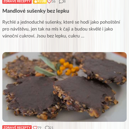
36
8
ZDRAVÉ RECEPTY
KLUB
Mandlové sušenky bez lepku
Rychlé a jednoduché sušenky, které se hodí jako pohoštění
pro návštěvu, jen tak na mls k čaji a budou skvělé i jako
vánoční cukroví. Jsou bez lepku, cukru
...
79
21
ZDRAVÉ RECEPTY