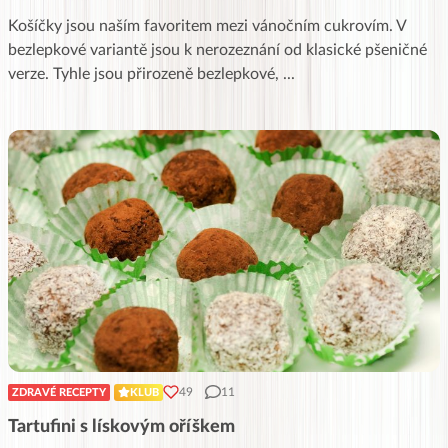
Košíčky jsou naším favoritem mezi vánočním cukrovím. V
bezlepkové variantě jsou k nerozeznání od klasické pšeničné
verze. Tyhle jsou přirozeně bezlepkové,
...
49
11
ZDRAVÉ RECEPTY
KLUB
Tartufini s lískovým oříškem