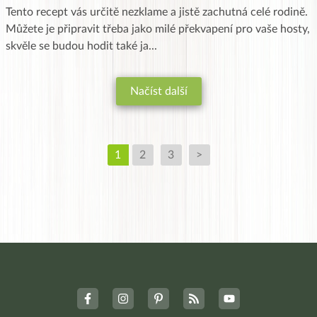
Tento recept vás určitě nezklame a jistě zachutná celé rodině.
Můžete je připravit třeba jako milé překvapení pro vaše hosty,
skvěle se budou hodit také ja
...
Načíst další
1
2
3
>