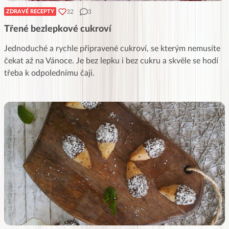
32
3
ZDRAVÉ RECEPTY
Třené bezlepkové cukroví
Jednoduché a rychle připravené cukroví, se kterým nemusíte
čekat až na Vánoce. Je bez lepku i bez cukru a skvěle se hodí
třeba k odpolednímu čaji.