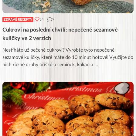
54
9
ZDRAVÉ RECEPTY
Cukroví na poslední chvíli: nepečené sezamové
kuličky ve 2 verzích
Nestíháte už pečené cukroví? Vyrobte tyto nepečené
sezamové kuličky, které máte do 10 minut hotové! Využijte do
nich různé druhy oříšků a semínek, kakao a
...