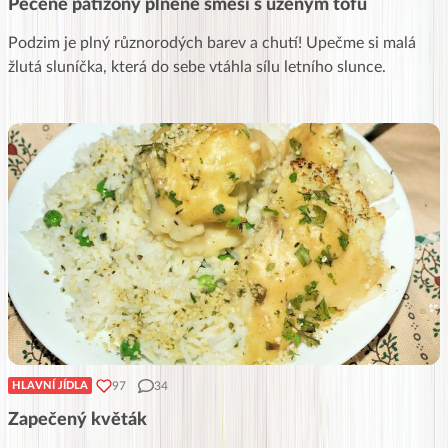
Pečené patizony plněné směsí s uzeným tofu
Podzim je plný různorodých barev a chutí! Upečme si malá
žlutá sluníčka, která do sebe vtáhla sílu letního slunce.
97
34
HLAVNÍ JÍDLA
Zapečený květák