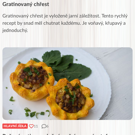
Gratinovaný chřest
Gratinovaný chřest je vyloženě jarní záležitost. Tento rychlý
recept by snad měl chutnat každému. Je voňavý, křupavý a
jednoduchý.
11
6
HLAVNÍ JÍDLA