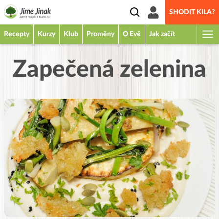
SHODIT KILA?
Recepty
Kurzy
Klub
Proměny
O Evě
Jak začít
Zapečená zelenina