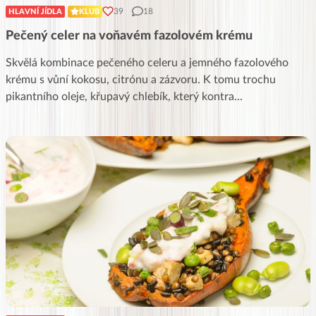
39
18
HLAVNÍ JÍDLA
KLUB
Pečený celer na voňavém fazolovém krému
Skvělá kombinace pečeného celeru a jemného fazolového
krému s vůní kokosu, citrónu a zázvoru. K tomu trochu
pikantního oleje, křupavý chlebík, který kontra
...