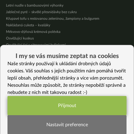
Letní nudle s bambusovými výhonky
Jablečné pyré – skvělé přesnídávky bez cukru
Křupavé tofu s restovanou zeleninou, žampiony a bulgurem
Nakládaná cuketa – kvašáky
Mrkvovo-dýňová krémová polévka
Osvěžující kuskus
Osvěžující čaj s citronovými bylinkami
Nepečený jablečný dort s rybízem
I my se vás musíme zeptat na cookies
Čokoládové muffiny s mangovým krémem
Naše stránky používají k ukládání drobných údajů
Meruňky a jablka v citrónovém želé
cookies. Váš souhlas s jejich použitím nám pomáhá tvořit
lepší obsah, přehlednější stránky a více vám porozumět.
Vybrané recepty
Nesouhlas může způsobit, že stránky nepoběží správně a
Hedvábná rýže
nebudete z nich mít takovou radost :-)
Citrónová buchta z dýně
Tofu s rýží, čočkou a zeleninovou zálivkou
Přijmout
Cuketové katsu kari
Funkční nastavení potřebujeme (vždy
Špaldové špagety s kukuřicí
aktivní)
Jarní ječmen s pečenou zeleninou
Nastavit preference
Rolované lasagne