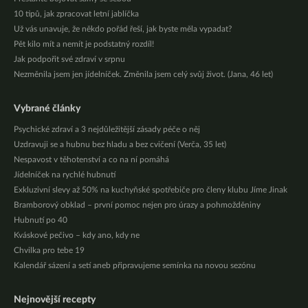
10 tipů, jak zpracovat letní jablíčka
Už vás unavuje, že někdo pořád řeší, jak byste měla vypadat?
Pět kilo mít a nemít je podstatný rozdíl!
Jak podpořit své zdraví v srpnu
Nezměnila jsem jen jídelníček. Změnila jsem celý svůj život. (Jana, 46 let)
Vybrané články
Psychické zdraví a 3 nejdůležitější zásady péče o něj
Uzdravuji se a hubnu bez hladu a bez cvičení (Verča, 35 let)
Nespavost v těhotenství a co na ní pomáhá
Jídelníček na rychlé hubnutí
Exkluzivní slevy až 50% na kuchyňské spotřebiče pro členy klubu Jíme Jinak
Bramborový obklad – první pomoc nejen pro úrazy a pohmožděniny
Hubnutí po 40
Kváskové pečivo – kdy ano, kdy ne
Chvilka pro tebe 19
Kalendář sázení a setí aneb připravujeme semínka na novou sezónu
Nejnovější recepty