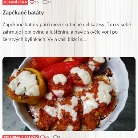
16
11
HLAVNÍ JÍDLA
Zapékané batáty
Zapékané batáty patří mezi skutečné delikatesy. Tato v sobě
zahrnuje i obilovinu a luštěninu a navíc skvěle voní po
čerstvých bylinkách. Vy a vaši blízcí s
...
69
3
ZELENINA A SALÁTY