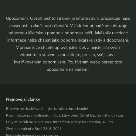
Upozornění: Obsah těchto stránek je informativní, prezentuje naše
zkušenosti a zkušenosti čtenářů. V žádném případě nenahrazuje
odbornou lékařskou pomoc a odbornou péči. Jakékoliv uvedené
informace nelze chápat jako odborné lékařské rady a doporučení.
V případě, že chcete upravit jídelníček a nejste jistí svým
zdravotním stavem, zkonzultujte, prosím, svůj stav s
kvalifikovaným odborníkem. Používáním webu berete toto
upozornění na vědomí.
Nejnovější články
Broskve bez kadeřavosti – jde to vůbec bez chemie?
Krevní skupina a jídelníček: mýtus, který přežil 30 let bez jediného důkazu
Léky mi snížili na minimum a štítná žláza se zlepšila (Martina, 41 let)
Živý kurz vaření v Brně 25. 8. 2026
Přestaňte bojovat samy se sebou