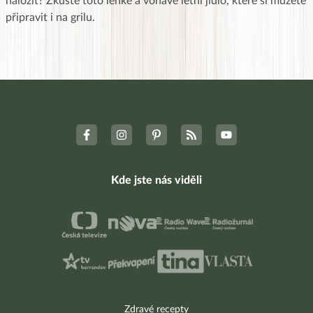
naložit? Zkuste toto lehké a voňavé letní jídlo, které si můžete
připravit i na grilu.
Kde jste nás viděli
Zdravé recepty