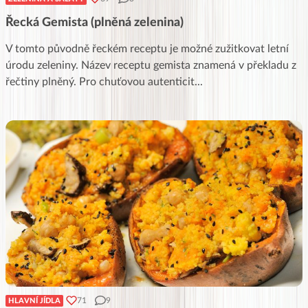
Řecká Gemista (plněná zelenina)
V tomto původně řeckém receptu je možné zužitkovat letní
úrodu zeleniny. Název receptu gemista znamená v překladu z
řečtiny plněný. Pro chuťovou autenticit
...
71
9
HLAVNÍ JÍDLA