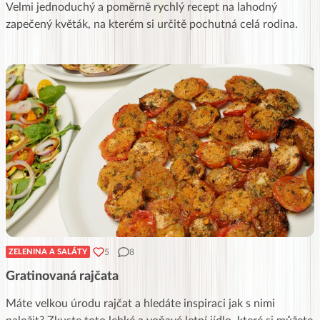
Velmi jednoduchý a poměrně rychlý recept na lahodný
zapečený květák, na kterém si určitě pochutná celá rodina.
5
8
ZELENINA A SALÁTY
Gratinovaná rajčata
Máte velkou úrodu rajčat a hledáte inspiraci jak s nimi