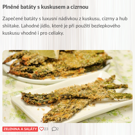
Plněné batáty s kuskusem a cizrnou
Zapečené batáty s luxusní nádivkou z kuskusu, cizrny a hub
shiitake. Lahodné jídlo, které je při použití bezlepkového
kuskusu vhodné i pro celiaky.
23
2
ZELENINA A SALÁTY