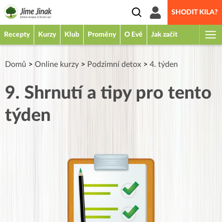
SHODIT KILA?
Recepty
Kurzy
Klub
Proměny
O Evě
Jak začít
Domů
>
Online kurzy
>
Podzimní detox
>
4. týden
9. Shrnutí a tipy pro tento
týden