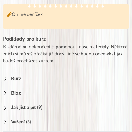
Online deníček
Podklady pro kurz
K zdárnému dokončení ti pomohou i naše materiály. Některé
znich si můžeš přečíst již dnes, jiné se budou odemykat jak
budeš procházet kurzem.
Kurz
Blog
Jak jíst a pít
(9)
Stravovací návyky
252
Vaření
(3)
Pitný režim
289