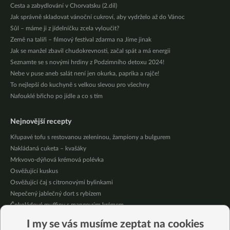
Cesta a zabydlování v Chorvatsku (2.díl)
Jak správně skladovat vánoční cukroví, aby vydrželo až do Vánoc
Sůl – máme ji z jídelníčku zcela vyloučit?
Země na talíři – filmový festival zdarma na Jíme jinak
Jak se manžel zbavil chudokrevnosti, začal spát a má energii
Seznamte se s novými hrdiny z Podzimního detoxu 2024!
Nebe v puse aneb salát není jen okurka, paprika a rajče!
To nejlepší do kuchyně s velkou slevou pro všechny
Nafouklé břicho po jídle a co s tím
Nejnovější recepty
Křupavé tofu s restovanou zeleninou, žampiony a bulgurem
Nakládaná cuketa – kvašáky
Mrkvovo-dýňová krémová polévka
Osvěžující kuskus
Osvěžující čaj s citronovými bylinkami
Nepečený jablečný dort s rybízem
Čokoládové muffiny s mangovým krémem
Meruňky a jablka v citrónovém želé
I my se vás musíme zeptat na cookies
Krémová zeleninová polévka s koprem a vločkami