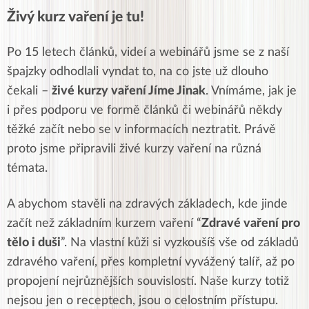
Živý kurz vaření je tu!
Po 15 letech článků, videí a webinářů jsme se z naší
špajzky odhodlali vyndat to, na co jste už dlouho
čekali –
živé kurzy vaření Jíme Jinak
. Vnímáme, jak je
i přes podporu ve formě článků či webinářů někdy
těžké začít nebo se v informacích neztratit. Právě
proto jsme připravili živé kurzy vaření na různá
témata.
A abychom stavěli na zdravých základech, kde jinde
začít než základním kurzem vaření “
Zdravé vaření pro
tělo i duši
”. Na vlastní kůži si vyzkoušíš vše od základů
zdravého vaření, přes kompletní vyvážený talíř, až po
propojení nejrůznějších souvislostí. Naše kurzy totiž
nejsou jen o receptech, jsou o celostním přístupu.