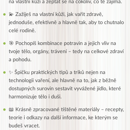
na vlastní kůži a zeptat se na cokoliv, co tě zajímá.
💫 Zažiješ na vlastní kůži, jak vařit zdravě,
jednoduše, efektivně a hlavně tak, aby to chutnalo
celé rodině.
🎯 Pochopíš kombinace potravin a jejich vliv na
tvoje tělo, orgány, trávení – tedy na celkové zdraví
a pohodu.
✨ Špičku praktických tipů a triků nejen na
technologii vaření, ale hlavně na to, jak z běžně
dostupných surovin sestavit vyvážené jídlo, které
harmonizuje tělo i duši.
📖 Krásně zpracované tištěné materiály – recepty,
teorie i odkazy na další informace, ke kterým se
budeš vracet.