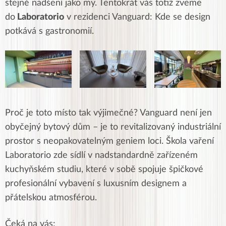
stejně nadšení jako my. Tentokrát vás totiž zveme
do
Laboratorio
v rezidenci Vanguard: Kde se design
potkává s gastronomií.
Proč je toto místo tak výjimečné? Vanguard není jen
obyčejný bytový dům – je to revitalizovaný industriální
prostor s neopakovatelným geniem loci. Škola vaření
Laboratorio zde sídlí v nadstandardně zařízeném
kuchyňském studiu, které v sobě spojuje špičkové
profesionální vybavení s luxusním designem a
přátelskou atmosférou.
Čeká na vás: