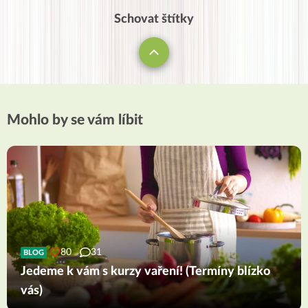
Schovat štítky
Mohlo by se vám líbit
80
31
BLOG
Jedeme k vám s kurzy vaření! (Termíny blízko
vás)