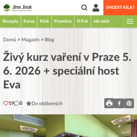
SHODIT KILA?
Recepty
Kurzy
Klub
Proměny
O Evě
Jak začít
Domů
>
Magazín
>
Blog
Živý kurz vaření v Praze 5.
6. 2026 + speciální host
Eva
19
0
Do oblíbených