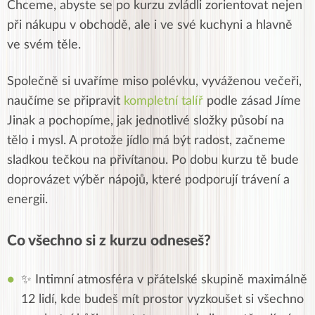
Chceme, abyste se po kurzu zvládli zorientovat nejen
při nákupu v obchodě, ale i ve své kuchyni a hlavně
ve svém těle.
Společně si uvaříme miso polévku, vyváženou večeři,
naučíme se připravit
kompletní talíř
podle zásad Jíme
Jinak a pochopíme, jak jednotlivé složky působí na
tělo i mysl. A protože jídlo má být radost, začneme
sladkou tečkou na přivítanou. Po dobu kurzu tě bude
doprovázet výběr nápojů, které podporují trávení a
energii.
Co všechno si z kurzu odneseš?
✨ Intimní atmosféra v přátelské skupině maximálně
12 lidí, kde budeš mít prostor vyzkoušet si všechno