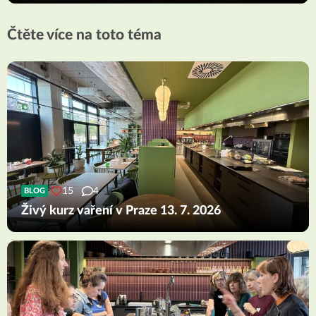
Čtěte více na toto téma
15
4
BLOG
Živý kurz vaření v Praze 13. 7. 2026