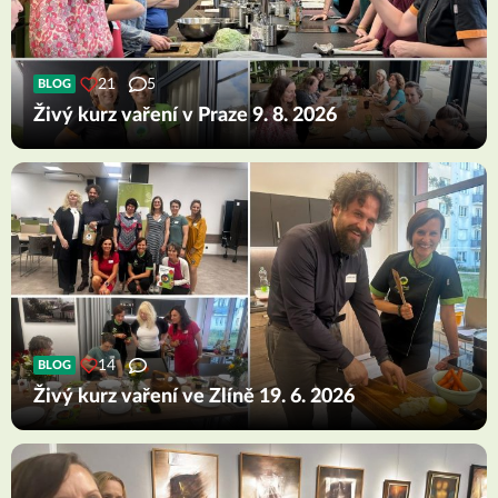
21
5
BLOG
Živý kurz vaření v Praze 9. 8. 2026
14
BLOG
Živý kurz vaření ve Zlíně 19. 6. 2026