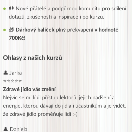
👭 Nové přátelé a podpůrnou komunitu pro sdílení
dotazů, zkušeností a inspirace i po kurzu.
🎁
Dárkový balíček
plný překvapení
v hodnotě
700Kč
!
Ohlasy z našich kurzů
👤 Jarka
⭐⭐⭐⭐⭐
Zdravé jídlo vás změní
Nejvíc se mi líbil přístup lektorů, jejich nadšení a
energie, kterou dávají do jídla i účastníkům a je vidět,
že zdravé jídlo proměňuje lidi :-)
👤 Daniela