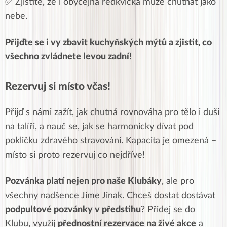
✅ Zjistíte, že i obyčejná ředkvička může chutnat jako
nebe.
Přijďte se i vy zbavit kuchyňských mýtů a zjistit, co
všechno zvládnete levou zadní!
Rezervuj si místo včas!
Přijď s námi zažít, jak chutná rovnováha pro tělo i duši
na talíři, a nauč se, jak se harmonicky dívat pod
pokličku zdravého stravování. Kapacita je omezená –
místo si proto rezervuj co nejdříve!
Pozvánka platí nejen pro naše Klubáky
, ale pro
všechny nadšence Jíme Jinak. Chceš dostat dostávat
podpultové pozvánky v předstihu
? Přidej se do
Klubu, využij
přednostní rezervace na živé akce
a