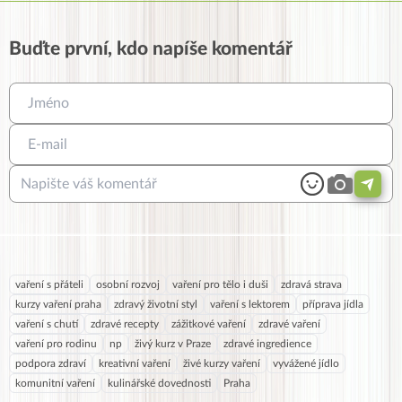
Buďte první, kdo napíše komentář
vaření s přáteli
osobní rozvoj
vaření pro tělo i duši
zdravá strava
kurzy vaření praha
zdravý životní styl
vaření s lektorem
příprava jídla
vaření s chutí
zdravé recepty
zážitkové vaření
zdravé vaření
vaření pro rodinu
np
živý kurz v Praze
zdravé ingredience
podpora zdraví
kreativní vaření
živé kurzy vaření
vyvážené jídlo
komunitní vaření
kulinářské dovednosti
Praha