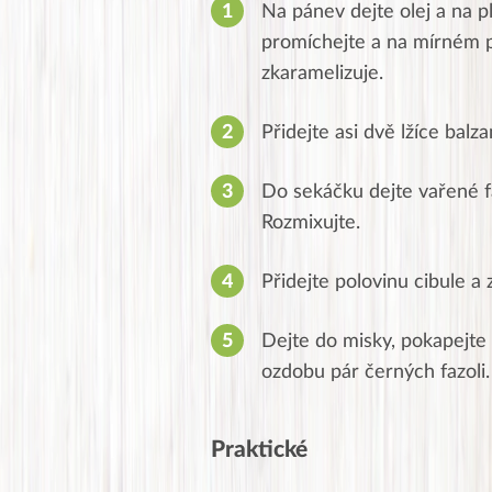
Na pánev dejte olej a na pl
promíchejte a na mírném p
zkaramelizuje.
Přidejte asi dvě lžíce balz
Do sekáčku dejte vařené faz
Rozmixujte.
Přidejte polovinu cibule a
Dejte do misky, pokapejte 
ozdobu pár černých fazoli.
Praktické