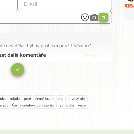
KU
kde neviděla…byl by problém použít běžnou?
at další komentáře
Komentovat
nka
rukola
pepř
černé fazole
dip
olivový olej
ecept
Černá cibulová pomazánka
rychlovka
vegan