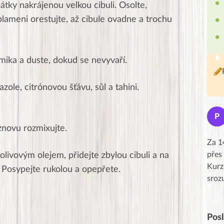
átky nakrájenou velkou cibuli. Osolte,
lameni orestujte, až cibule ovadne a trochu
amika a duste, dokud se nevyvaří.
ole, citrónovou šťávu, sůl a tahini.
Jana
J
P
★★★★★
 znovu rozmixujte.
Moc Vám všem děkuji za krásný pátek,
Za 1
obzvlášť velké poděkování, obdiv a
přes
olivovým olejem, přidejte zbylou cibuli a na
uznání pro hlavní dvojici Peťa a Gábi!! 👏
Kurz
 Posypejte rukolou a opepřete.
Posílá…
sroz
Pos