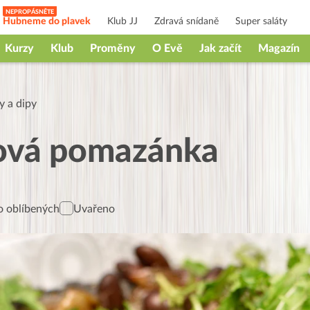
Hubneme do plavek
Klub JJ
Zdravá snídaně
Super saláty
Kurzy
Klub
Proměny
O Evě
Jak začít
Magazín
 a dipy
lová pomazánka
 oblíbených
Uvařeno