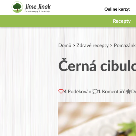
Online kurzy:
Jak na babičky
Recepty
Domů
>
Zdravé recepty
>
Pomazánky
Černá cibu
4
Poděkování
1
Komentářů
Do