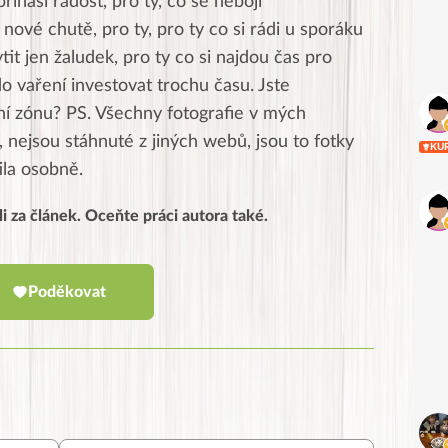
přináší radost, pro ty, co se nebojí
nové chutě, pro ty, pro ty co si rádi u sporáku
ytit jen žaludek, pro ty co si najdou čas pro
do vaření investovat trochu času. Jste
tní zónu? PS. Všechny fotografie v mých
 nejsou stáhnuté z jiných webů, jsou to fotky
KU
tila osobně.
li za článek. Oceňte práci autora také.
Poděkovat