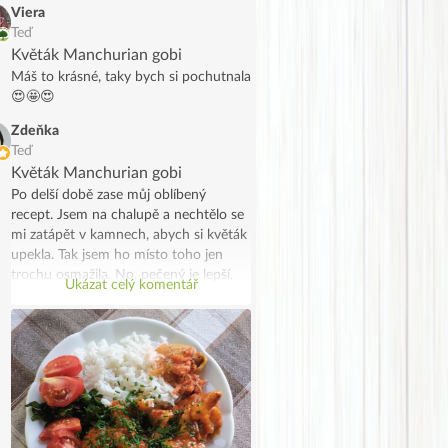
Viera
Teď
Květák Manchurian gobi
Máš to krásné, taky bych si pochutnala
😍🤩😍
Zdeňka
Teď
Květák Manchurian gobi
Po delší době zase můj oblíbený
recept. Jsem na chalupě a nechtělo se
mi zatápět v kamnech, abych si květák
upekla. Tak jsem ho místo toho jen
trochu osmažila. No, pečený je lepší,
Ukázat celý komentář
ale taky to šlo. Moc jsem si
pochutnala.