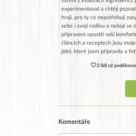
vaření z kvalitních ingrediencí, 
experimentovat a chtějí poznat 
hrají, pro ty co nepotřebují zas
sebe i svojí rodinu a nebojí se 
připraveni opustit vaší komfor
článcích a receptech jsou moje,
jídel, které jsem připravila a fo
2 lidi už poděkova
Komentáře