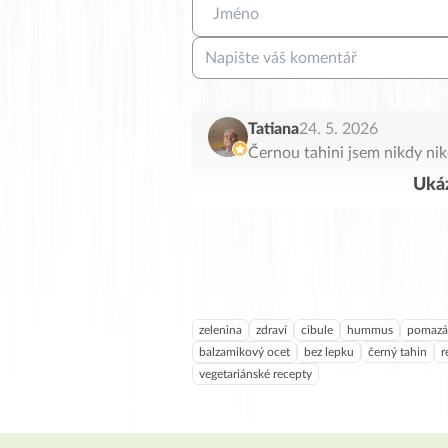
Tatiana
24. 5. 2026
Černou tahini jsem nikdy ni
Ukáz
zelenina
zdraví
cibule
hummus
pomazá
balzamikový ocet
bez lepku
černý tahin
r
vegetariánské recepty