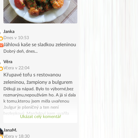
Janka
Dnes v 10:53
Jáhlová kaše se sladkou zeleninou
RZ
Dobrý deň, dnes...
Věra
Včera v 22:04
Křupavé tofu s restovanou
zeleninou, žampiony a bulgurem
Děkuji za nápad. Bylo to výborné,bez
rozmarýnu,nepoužívám ho. A já si dala
k tomu,kterou jsem měla uvařenou
,bulgur je pšeničný a ten není
bezlepkový. Manželovi jsem uvařila
Ukázat celý komentář
bramborové noky .Bylo to chutné a
syté jídlo,já jsem potřebovala
JanaM.
spotřebovat žampiony a tak se stalo.
Včera v 18:30