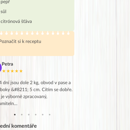
pepř
sůl
citrónová šťáva
Poznačit si k receptu
Petra
Marie
M
★★★★★
★★★★★
4 dní jsou dole 2 kg, obvod v pase a
Dnes jsem to konečně vytáh
 boky &#8211; 5 cm. Cítím se dobře.
zapadlé pošty a poslechla j
 je výborně zpracovaný,
videa od EVY. Koho by nepř
umiteln…
tahl…
lední komentáře