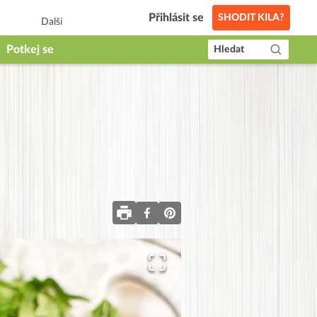
Přihlásit se
SHODIT KILA?
Další
Potkej se
Hledat