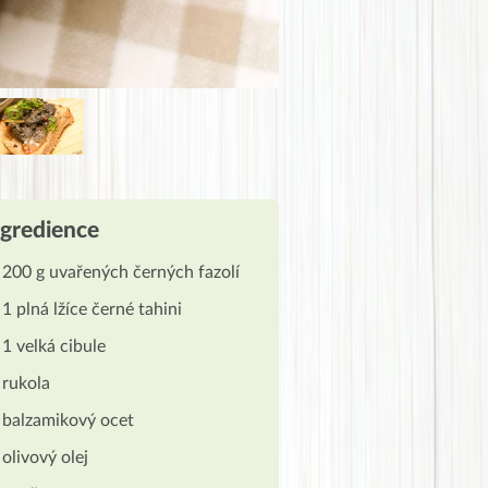
ngredience
200 g uvařených černých fazolí
1 plná lžíce černé tahini
1 velká cibule
rukola
balzamikový ocet
olivový olej