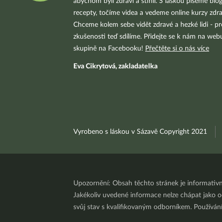
abychom byli zdraví a štíhlí. S láskou píšeme blo
recepty, točíme videa a vedeme online kurzy zdra
Chceme kolem sebe vidět zdravé a hezké lidi - pr
zkušenosti teď sdílíme. Přidejte se k nám na we
skupině na Facebooku!
Přečtěte si o nás více
Eva Cikrytová, zakladatelka
Vyrobeno s láskou v Sázavě Copyright 2021
Upozornění: Obsah těchto stránek je informativ
Jakékoliv uvedené informace nelze chápat jako odb
svůj stav s kvalifikovaným odborníkem. Používá