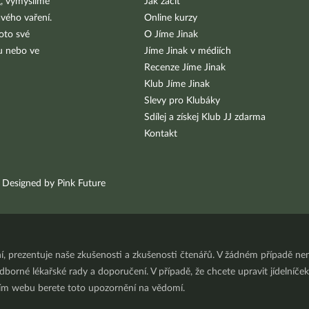
g, vymýšlíme
Jak začít
vého vaření.
Online kurzy
oto své
O Jíme Jinak
bu nebo ve
Jíme Jinak v médiích
Recenze Jíme Jinak
Klub Jíme Jinak
Slevy pro Klubáky
Sdílej a získej Klub JJ zdarma
Kontakt
Designed by Pink Future
ní, prezentuje naše zkušenosti a zkušenosti čtenářů. V žádném případě 
orné lékařské rady a doporučení. V případě, že chcete upravit jídelníček 
ním webu berete toto upozornění na vědomí.