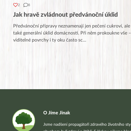
2
8
Jak hravě zvládnout předvánoční úklid
Předvánoční přípravy neznamenají jen pečení cukroví, ale
také generální úklid domácnosti. Při něm prokoukne vše –
viditelné povrchy i ty oku často sc
...
O Jíme Jinak
Jsme nadšení propagátoři zdravého životního styl