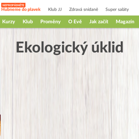
Hubneme do plavek
Klub JJ
Zdravá snídaně
Super saláty
Kurzy
Klub
Proměny
O Evě
Jak začít
Magazín
Ekologický úklid