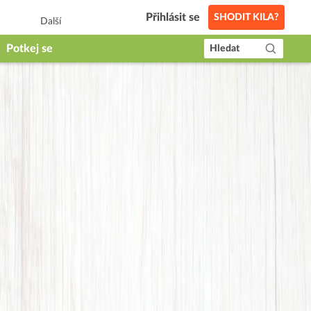
Přihlásit se
SHODIT KILA?
Další
Potkej se
Hledat