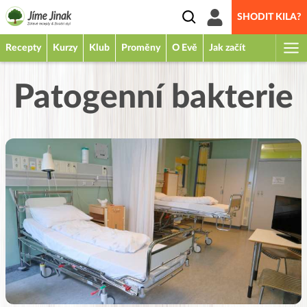
SHODIT KILA?
Recepty
Kurzy
Klub
Proměny
O Evě
Jak začít
Patogenní bakterie