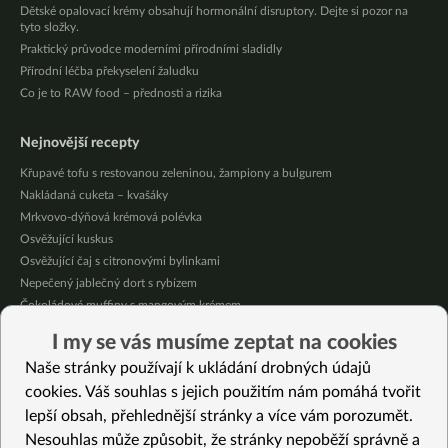
Dětské opalovací krémy obsahují hormonální disruptory. Dejte si pozor na
tyto složky.
Praktický průvodce moderními přírodními sladidly
Přírodní léčba překyselení žaludku
Co je to RAW food – přednosti a rizika
Nejnovější recepty
Křupavé tofu s restovanou zeleninou, žampiony a bulgurem
Nakládaná cuketa – kvašáky
Mrkvovo-dýňová krémová polévka
Osvěžující kuskus
Osvěžující čaj s citronovými bylinkami
Nepečený jablečný dort s rybízem
Čokoládové muffiny s mangovým krémem
Meruňky a jablka v citrónovém želé
I my se vás musíme zeptat na cookies
Krémová zeleninová polévka s koprem a vločkami
Naše stránky používají k ukládání drobných údajů
Celozrnná rýže basmati se zeleninou
cookies. Váš souhlas s jejich použitím nám pomáhá tvořit
lepší obsah, přehlednější stránky a více vám porozumět.
Vybrané recepty
Nesouhlas může způsobit, že stránky nepoběží správně a