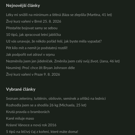
Nejnovější články
Léky mi snížili na minimum a štítná žláza se zlepšila (Martina, 41 let)
Živý kurz vaření v Brně 25. 8. 2026
Přestaňte bojovat samy se sebou
10 tipů, jak zpracovat letní jablíčka
Už vás unavuje, že někdo pořád řeší, jak byste měla vypadat?
Pět kilo mít a nemít je podstatný rozdíl!
Jak podpořit své zdraví v srpnu
Nezměnila jsem jen jídelníček. Změnila jsem celý svůj život. (Jana, 46 let)
Neumírej: Proč chce žít Bryan Johnson déle
Živý kurz vaření v Praze 9. 8. 2026
Vybrané články
Seznam zeleniny, luštěnin, obilovin, semínek a oříšků na lednici
Rozhodla jsem se a shodila 26 kg (Michaela, 25 let)
Krutá pravda o bramborách
Karel miluje maso
Krásné Vánoce a nový rok 2016
5 tipů na léčivý čaj z koření, které máte doma!