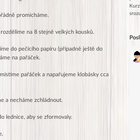
uznání pro hlavní dvojici Peťa a Gábi!! 👏
Kurz
Posílá…
sroz
pořádně promícháme.
rozdělíme na 8 stejně velkých kousků.
Pos
íme do pečícího papíru (případně ještě do
dáme na pařáček.
umístíme pařáček a napařujeme klobásky cca
e a necháme zchládnout.
o lednice, aby se zformovaly.
e.