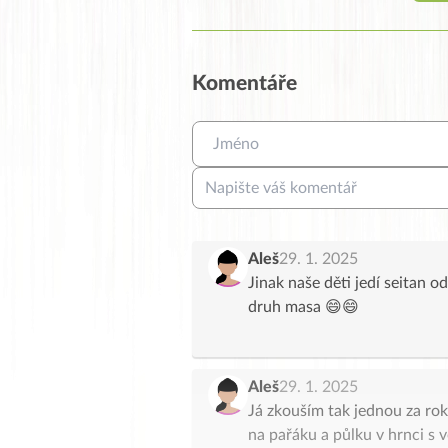
Komentáře
Aleš
29. 1. 2025
Jinak naše děti jedí seitan od
druh masa 😄😄
Aleš
29. 1. 2025
Já zkouším tak jednou za rok
na pařáku a půlku v hrnci s 