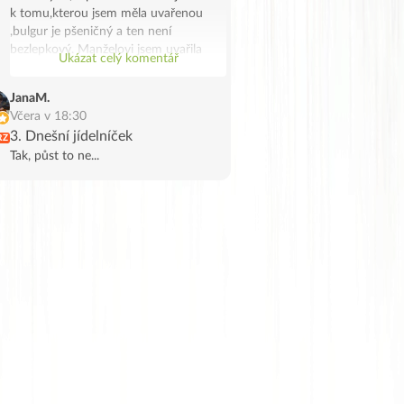
k tomu,kterou jsem měla uvařenou
,bulgur je pšeničný a ten není
bezlepkový. Manželovi jsem uvařila
Ukázat celý komentář
bramborové noky .Bylo to chutné a
syté jídlo,já jsem potřebovala
JanaM.
spotřebovat žampiony a tak se stalo.
Včera v 18:30
Děkuji, manžel na tofu říkal že vypadá
3. Dnešní jídelníček
RZ
jak škvarky,měla jsem marinované a
Tak, půst to ne...
ochutila jsem ho trochu Tamaris.