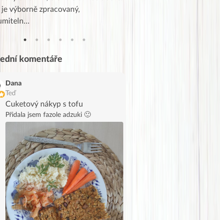
 je výborně zpracovaný,
videa od EVY. Koho by nepř
umiteln…
tahl…
lední komentáře
Dana
Teď
Cuketový nákyp s tofu
Přidala jsem fazole adzuki 🙂