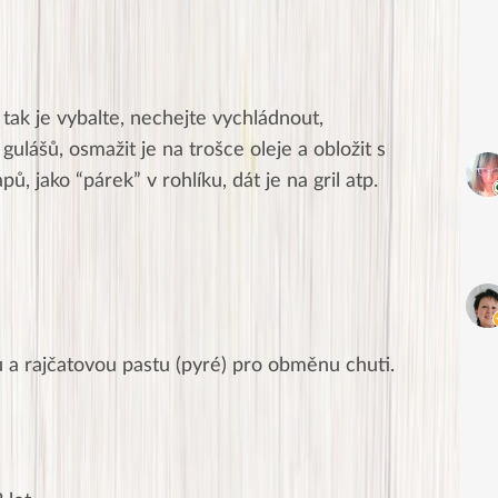
tak je vybalte, nechejte vychládnout,
gulášů, osmažit je na trošce oleje a obložit s
apů, jako “párek” v rohlíku, dát je na gril atp.
 a rajčatovou pastu (pyré) pro obměnu chuti.