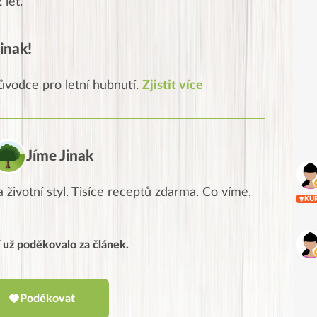
 let.
inak!
ůvodce pro letní hubnutí.
Zjistit více
Jíme Jinak
 životní styl. Tisíce receptů zdarma. Co víme,
KU
í už poděkovalo za článek.
Poděkovat