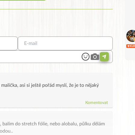
KU
 malička, asi si ještě pořád myslí, že je to nějaký
Komentovat
, balím do stretch fólie, nebo alobalu, půlku dělám
vodou..