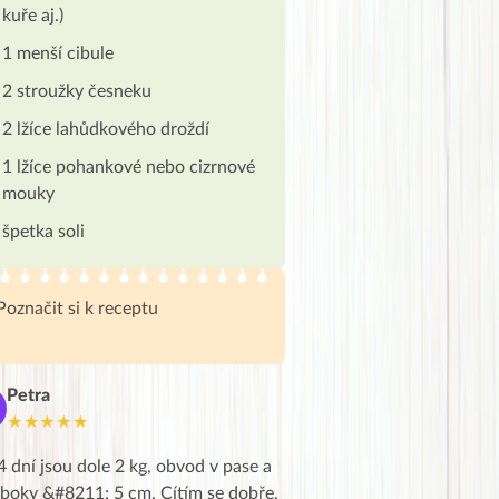
kuře aj.)
1 menší cibule
2 stroužky česneku
2 lžíce lahůdkového droždí
1 lžíce pohankové nebo cizrnové
mouky
špetka soli
Poznačit si k receptu
Petra
Marie
M
★★★★★
★★★★★
4 dní jsou dole 2 kg, obvod v pase a
Dnes jsem to konečně vytáh
 boky &#8211; 5 cm. Cítím se dobře.
zapadlé pošty a poslechla j