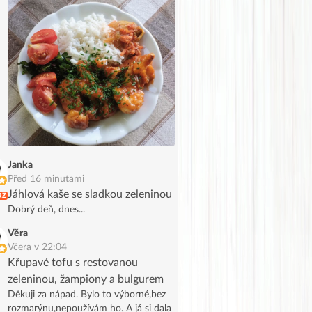
pochutnala.
Janka
Před 16 minutami
Jáhlová kaše se sladkou zeleninou
RZ
Dobrý deň, dnes...
Věra
Včera v 22:04
Křupavé tofu s restovanou
zeleninou, žampiony a bulgurem
Děkuji za nápad. Bylo to výborné,bez
rozmarýnu,nepoužívám ho. A já si dala