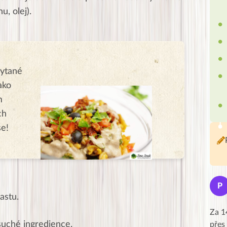
u, olej).
hytané
ako
m
ch
se!
Jana
J
P
★★★★★
astu.
Moc Vám všem děkuji za krásný pátek,
Za 1
suché ingredience.
obzvlášť velké poděkování, obdiv a
přes