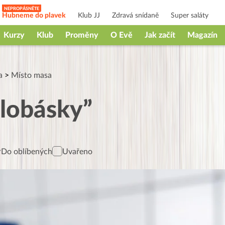
Hubneme do plavek
Klub JJ
Zdravá snídaně
Super saláty
Kurzy
Klub
Proměny
O Evě
Jak začít
Magazín
a
>
Místo masa
klobásky”
Do oblíbených
Uvařeno