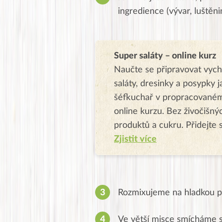
ingredience (vývar, luštěnin
Super saláty – online kurz
Naučte se připravovat vyc
saláty, dresinky a posypky j
šéfkuchař v propracované
online kurzu. Bez živočišný
produktů a cukru. Přidejte 
Zjistit více
Rozmixujeme na hladkou p
Ve větší misce smícháme 