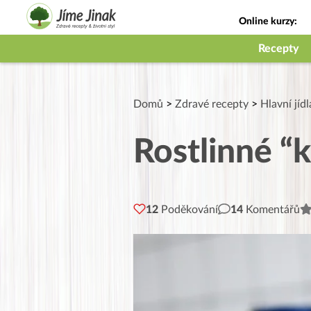
Online kurzy:
Jak na babičky
Recepty
Domů
>
Zdravé recepty
>
Hlavní jídl
Rostlinné “
12
Poděkování
14
Komentářů