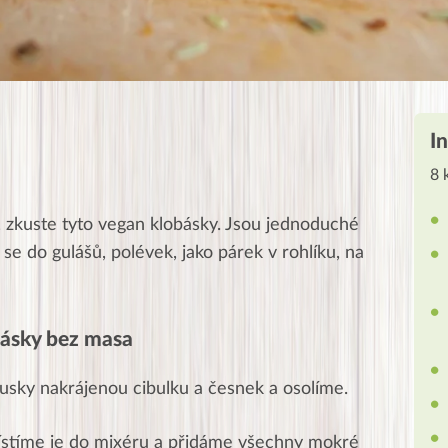
I
8 
 zkuste tyto vegan klobásky. Jsou jednoduché
se do gulášů, polévek, jako párek v rohlíku, na
obásky bez masa
sky nakrájenou cibulku a česnek a osolíme.
místíme je do mixéru a přidáme všechny mokré