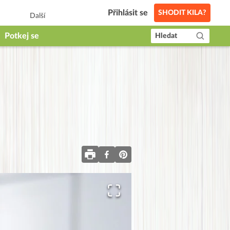
Přihlásit se
SHODIT KILA?
Další
Potkej se
Hledat