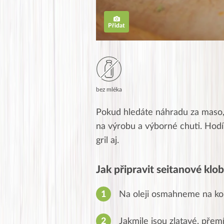
Přidat
bez mléka
Pokud hledáte náhradu za maso,
na výrobu a výborné chuti. Hodí 
gril aj.
Jak připravit seitanové kl
Na oleji osmahneme na kou
Jakmile jsou zlatavé, pře