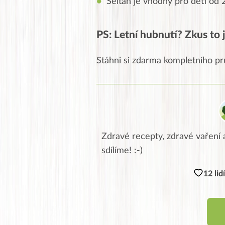
Seitan je vhodný pro děti od 2
PS: Letní hubnutí? Zkus to j
Stáhni si zdarma kompletního pr
Zdravé recepty, zdravé vaření a
sdílíme! :-)
12 lid