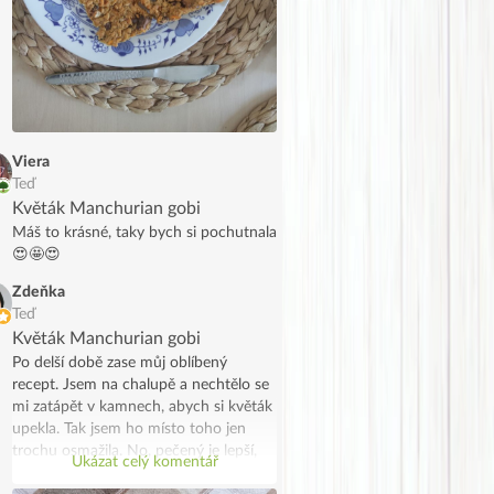
Viera
Teď
Květák Manchurian gobi
Máš to krásné, taky bych si pochutnala
😍🤩😍
Zdeňka
Teď
Květák Manchurian gobi
Po delší době zase můj oblíbený
recept. Jsem na chalupě a nechtělo se
mi zatápět v kamnech, abych si květák
upekla. Tak jsem ho místo toho jen
trochu osmažila. No, pečený je lepší,
Ukázat celý komentář
ale taky to šlo. Moc jsem si