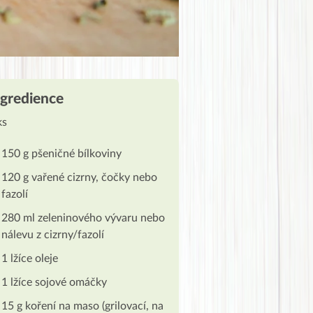
ngredience
ks
150 g pšeničné bílkoviny
120 g vařené cizrny, čočky nebo
fazolí
280 ml zeleninového vývaru nebo
nálevu z cizrny/fazolí
1 lžíce oleje
1 lžíce sojové omáčky
15 g koření na maso (grilovací, na