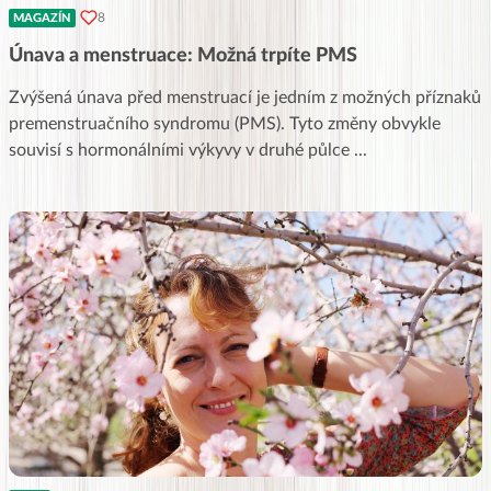
8
MAGAZÍN
Únava a menstruace: Možná trpíte PMS
Zvýšená únava před menstruací je jedním z možných příznaků
premenstruačního syndromu (PMS). Tyto změny obvykle
souvisí s hormonálními výkyvy v druhé půlce
...