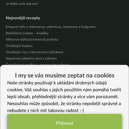
Je těžké vařit srdcem?
Nejnovější recepty
Křupavé tofu s restovanou zeleninou, žampiony a bulgurem
Nakládaná cuketa – kvašáky
Mrkvovo-dýňová krémová polévka
Osvěžující kuskus
Osvěžující čaj s citronovými bylinkami
Nepečený jablečný dort s rybízem
Čokoládové muffiny s mangovým krémem
Meruňky a jablka v citrónovém želé
I my se vás musíme zeptat na cookies
Krémová zeleninová polévka s koprem a vločkami
Naše stránky používají k ukládání drobných údajů
Celozrnná rýže basmati se zeleninou
cookies. Váš souhlas s jejich použitím nám pomáhá tvořit
lepší obsah, přehlednější stránky a více vám porozumět.
Vybrané recepty
Nesouhlas může způsobit, že stránky nepoběží správně a
Krémové tahini těstoviny s batátem a kadeřávkem
nebudete z nich mít takovou radost :-)
Dušené cuketové zelí
Čočková omáčka
Přijmout
Mrkvový jahelník s chia semínky a sušeným ovocem (bezlepkový)
Funkční nastavení potřebujeme (vždy