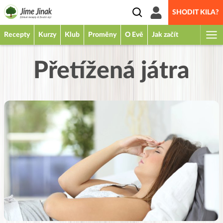
SHODIT KILA?
Recepty
Kurzy
Klub
Proměny
O Evě
Jak začít
Přetížená játra