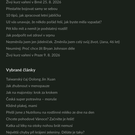
Živý kurz vaření v Brně 25. 8. 2026
Přestaňte bojovat samy se sebou
10 tipů, jak zpracovat letní jablíčka
Už vás unavuje, že někdo pořád řeší, jak byste měla vypadat?
Pět kilo mít a nemít je podstatný rozdíl!
Jak podpořit své zdraví v srpnu
Nezměnila jsem jen jídelníček. Změnila jsem celý svůj život. (Jana, 46 let)
Neumírej: Proč chce žít Bryan Johnson déle
Živý kurz vaření v Praze 9. 8. 2026
Vybrané články
Taiwanský čaj Oolong Jin Xuan
Jak zhubnout v menopauze
Jak na majonézy: krok za krokem
Česká super potravina – moruše
Klidně plakej, mami
Přešli jsme z Nutrilonu na rostlinné mléko ze dne na den
Chcete pohodové Vánoce? Začněte je řešit!
Katka už léky na otoky nohou brát nemusí
Největší chyby při krájení zeleniny. Děláte je taky?