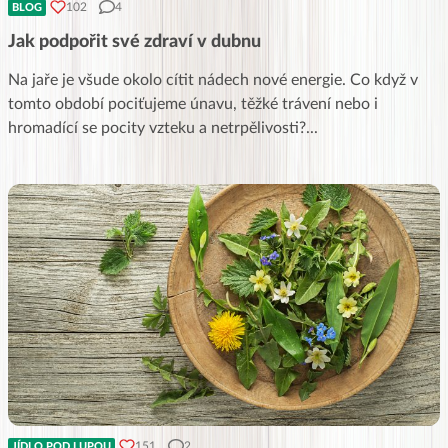
102
4
BLOG
Jak podpořit své zdraví v dubnu
Na jaře je všude okolo cítit nádech nové energie. Co když v
tomto období pociťujeme únavu, těžké trávení nebo i
hromadící se pocity vzteku a netrpělivosti?
...
151
2
JÍDLO POD LUPOU