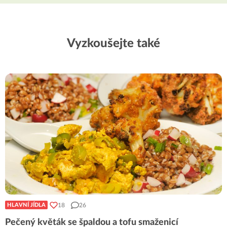
Vyzkoušejte také
18
26
HLAVNÍ JÍDLA
Pečený květák se špaldou a tofu smaženicí