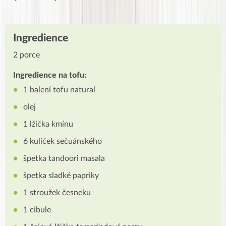
Ingredience
2 porce
Ingredience na tofu:
1 balení tofu natural
olej
1 lžička kmínu
6 kuliček sečuánského
špetka tandoori masala
špetka sladké papriky
1 stroužek česneku
1 cibule