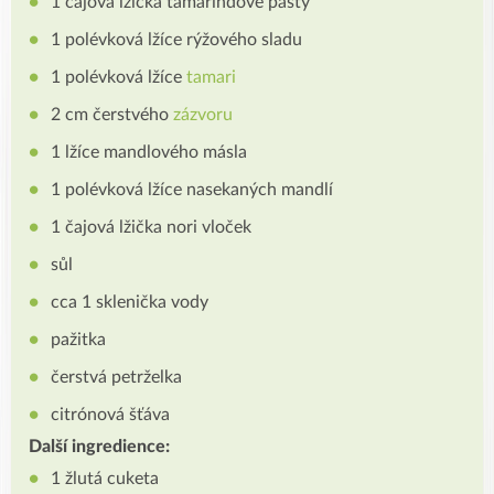
1 čajová lžička tamarindové pasty
1 polévková lžíce rýžového sladu
1 polévková lžíce
tamari
2 cm čerstvého
zázvoru
1 lžíce mandlového másla
1 polévková lžíce nasekaných mandlí
1 čajová lžička nori vloček
sůl
cca 1 sklenička vody
pažitka
čerstvá petrželka
citrónová šťáva
Další ingredience:
1 žlutá cuketa