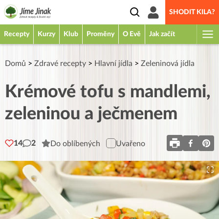
SHODIT KILA?
Recepty
Kurzy
Klub
Proměny
O Evě
Jak začít
Domů
>
Zdravé recepty
>
Hlavní jídla
>
Zeleninová jídla
Krémové tofu s mandlemi,
zeleninou a ječmenem
14
2
Do oblíbených
Uvařeno