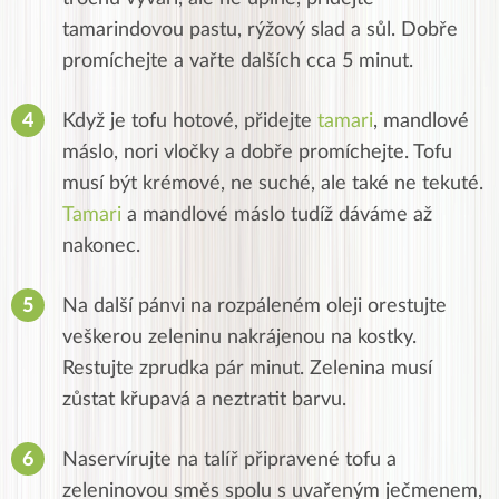
tamarindovou pastu, rýžový slad a sůl.
Dobře
promíchejte a vařte dalších cca 5 minut.
Když je tofu hotové, přidejte
tamari
, mandlové
máslo, nori vločky a dobře promíchejte.
Tofu
musí být krémové, ne suché, ale také ne tekuté.
Tamari
a mandlové máslo tudíž dáváme až
nakonec.
Na další pánvi na rozpáleném oleji orestujte
veškerou zeleninu nakrájenou na kostky.
Restujte zprudka pár minut.
Zelenina musí
zůstat křupavá a neztratit barvu.
Naservírujte na talíř připravené tofu a
zeleninovou směs spolu s uvařeným ječmenem,