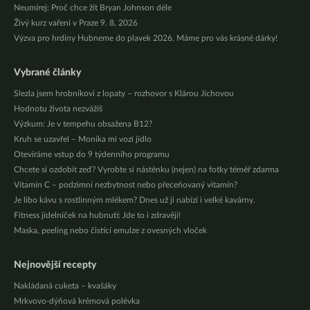
Neumírej: Proč chce žít Bryan Johnson déle
Živý kurz vaření v Praze 9. 8. 2026
Výzva pro hrdiny Hubneme do plavek 2026. Máme pro vás krásné dárky!
Vybrané články
Slezla jsem hrobníkovi z lopaty – rozhovor s Klárou Jíchovou
Hodnotu života nezvážíš
Výzkum: Je v tempehu obsažena B12?
Kruh se uzavřel – Monika mi vozí jídlo
Otevíráme vstup do 9 týdenního programu
Chcete si ozdobit zeď? Vyrobte si nástěnku (nejen) na fotky téměř zdarma
Vitamín C – podzimní nezbytnost nebo přeceňovaný vitamín?
Je libo kávu s rostlinným mlékem? Dnes už ji nabízí i velké kavárny.
Fitness jídelníček na hubnutí: Jde to i zdravěji!
Maska, peeling nebo čistící emulze z ovesných vloček
Nejnovější recepty
Nakládaná cuketa – kvašáky
Mrkvovo-dýňová krémová polévka