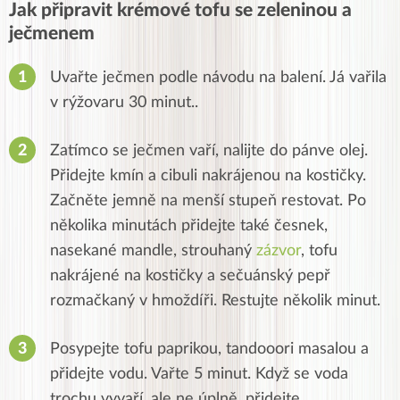
Jak připravit krémové tofu se zeleninou a
ječmenem
Uvařte ječmen podle návodu na balení.
Já vařila
v rýžovaru 30 minut..
Zatímco se ječmen vaří, nalijte do pánve olej.
Přidejte kmín a cibuli nakrájenou na kostičky.
Začněte jemně na menší stupeň restovat.
Po
několika minutách přidejte také česnek,
nasekané mandle, strouhaný
zázvor
, tofu
nakrájené na kostičky a sečuánský pepř
rozmačkaný v hmoždíři.
Restujte několik minut.
Posypejte tofu paprikou, tandooori masalou a
přidejte vodu.
Vařte 5 minut.
Když se voda
trochu vyvaří, ale ne úplně, přidejte