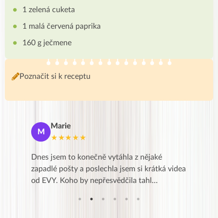
1 zelená cuketa
1 malá červená paprika
160 g ječmene
Poznačit si k receptu
Marie
De
M
D
★★★★★
★
se a přes
Dnes jsem to konečně vytáhla z nějaké
Líbí se m
Kurz je
zapadlé pošty a poslechla jsem si krátká videa
zkušenost
od EVY. Koho by nepřesvědčila tahl…
,po třec