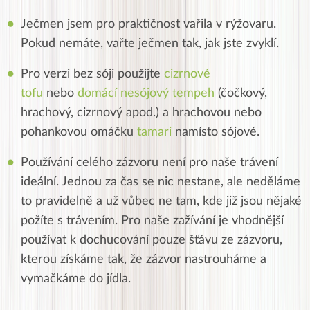
Ječmen jsem pro praktičnost vařila v rýžovaru.
Pokud nemáte, vařte ječmen tak, jak jste zvyklí.
Pro verzi bez sóji použijte
cizrnové
tofu
nebo
domácí nesójový tempeh
(čočkový,
hrachový, cizrnový apod.) a hrachovou nebo
pohankovou omáčku
tamari
namísto sójové
.
Používání celého zázvoru není pro naše trávení
ideální. Jednou za čas se nic nestane, ale neděláme
to pravidelně a už vůbec ne tam, kde již jsou nějaké
požíte s trávením. Pro naše zažívání je vhodnější
používat k dochucování pouze šťávu ze zázvoru,
kterou získáme tak, že zázvor nastrouháme a
vymačkáme do jídla.