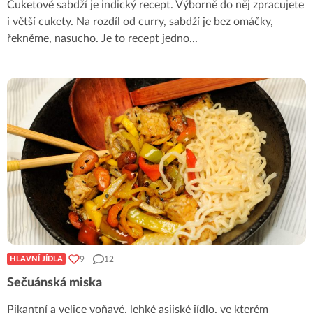
Cuketové sabdží je indický recept. Výborně do něj zpracujete
i větší cukety. Na rozdíl od curry, sabdží je bez omáčky,
řekněme, nasucho. Je to recept jedno
...
9
12
HLAVNÍ JÍDLA
Sečuánská miska
Pikantní a velice voňavé, lehké asijské jídlo, ve kterém