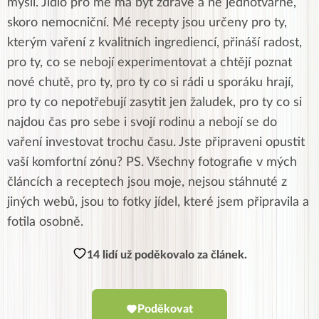
myslí. Jídlo pro mě má být zdravé a ne jednotvárné,
skoro nemocniční. Mé recepty jsou určeny pro ty,
kterým vaření z kvalitních ingrediencí, přináší radost,
pro ty, co se nebojí experimentovat a chtějí poznat
nové chutě, pro ty, pro ty co si rádi u sporáku hrají,
pro ty co nepotřebují zasytit jen žaludek, pro ty co si
najdou čas pro sebe i svojí rodinu a nebojí se do
vaření investovat trochu času. Jste připraveni opustit
vaší komfortní zónu? PS. Všechny fotografie v mých
článcích a receptech jsou moje, nejsou stáhnuté z
jiných webů, jsou to fotky jídel, které jsem připravila a
fotila osobně.
14 lidí už poděkovalo za článek.
Poděkovat