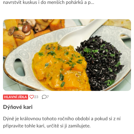
navrstvit kuskus i do menších pohárků a p
...
23
7
HLAVNÍ JÍDLA
Dýňové kari
Dýně je královnou tohoto ročního období a pokud si z ní
připravíte tohle kari, určitě si ji zamilujete.