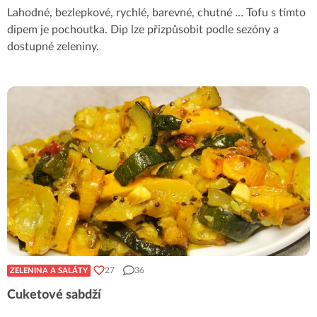
Lahodné, bezlepkové, rychlé, barevné, chutné … Tofu s tímto
dipem je pochoutka. Dip lze přizpůsobit podle sezóny a
dostupné zeleniny.
27
36
ZELENINA A SALÁTY
Cuketové sabdží