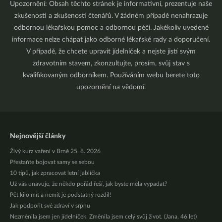
Upozornění: Obsah těchto stránek je informativní, prezentuje naše
zkušenosti a zkušenosti čtenářů. V žádném případě nenahrazuje
odbornou lékařskou pomoc a odbornou péči. Jakékoliv uvedené
informace nelze chápat jako odborné lékařské rady a doporučení.
V případě, že chcete upravit jídelníček a nejste jistí svým
zdravotním stavem, zkonzultujte, prosím, svůj stav s
kvalifikovaným odborníkem. Používáním webu berete toto
upozornění na vědomí.
Nejnovější články
Živý kurz vaření v Brně 25. 8. 2026
Přestaňte bojovat samy se sebou
10 tipů, jak zpracovat letní jablíčka
Už vás unavuje, že někdo pořád řeší, jak byste měla vypadat?
Pět kilo mít a nemít je podstatný rozdíl!
Jak podpořit své zdraví v srpnu
Nezměnila jsem jen jídelníček. Změnila jsem celý svůj život. (Jana, 46 let)