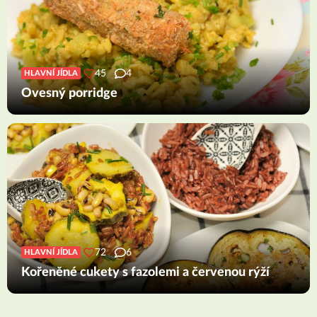
45
4
HLAVNÍ JÍDLA
Ovesný porridge
72
6
HLAVNÍ JÍDLA
Kořeněné cukety s fazolemi a červenou rýží