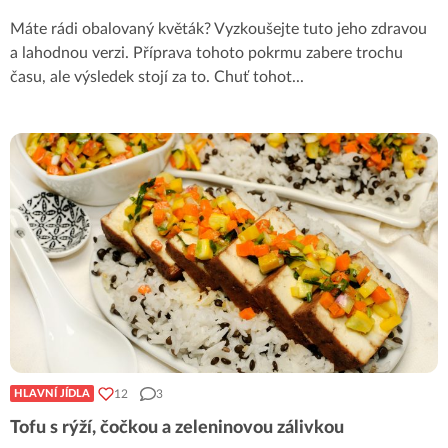
Máte rádi obalovaný květák? Vyzkoušejte tuto jeho zdravou
a lahodnou verzi. Příprava tohoto pokrmu zabere trochu
času, ale výsledek stojí za to. Chuť tohot
...
12
3
HLAVNÍ JÍDLA
Tofu s rýží, čočkou a zeleninovou zálivkou