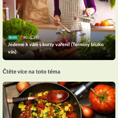
80
31
BLOG
Jedeme k vám s kurzy vaření! (Termíny blízko
vás)
Čtěte více na toto téma