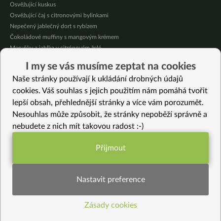
Osvěžující kuskus
Osvěžující čaj s citronovými bylinkami
Nepečený jablečný dort s rybízem
Čokoládové muffiny s mangovým krémem
Meruňky a jablka v citrónovém želé
Krémová zeleninová polévka s koprem a vločkami
I my se vás musíme zeptat na cookies
Celozrnná rýže basmati se zeleninou
Naše stránky používají k ukládání drobných údajů
Citrónové muffiny s borůvkovým krémem
cookies. Váš souhlas s jejich použitím nám pomáhá tvořit
lepší obsah, přehlednější stránky a více vám porozumět.
Vybrané recepty
Nesouhlas může způsobit, že stránky nepoběží správně a
Houbová pánev s tofu
nebudete z nich mít takovou radost :-)
Seitanové “masové” nudličky
Krémové bezlepkové tteokbokki
Přijmout
Veganské karamelky (bez mléka i cukru)
Funkční nastavení potřebujeme (vždy
Japonský špenátový salát Hourensou no goma-ae
aktivní)
Středomořské pyramidy
Nastavit preference
Teplý salát z celeru a tuřínu
Posilující polévka s hokkaido adzuki a kořenem lopuchu
Zásady cookies
Statistiky pro lepší obsah
Cuketové sýrové rolky
Mrkvový salát