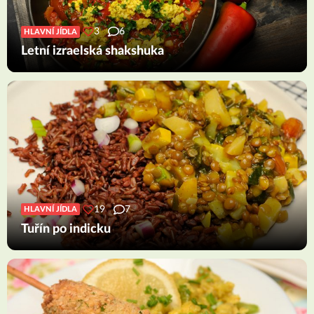
3
6
HLAVNÍ JÍDLA
Letní izraelská shakshuka
19
7
HLAVNÍ JÍDLA
Tuřín po indicku