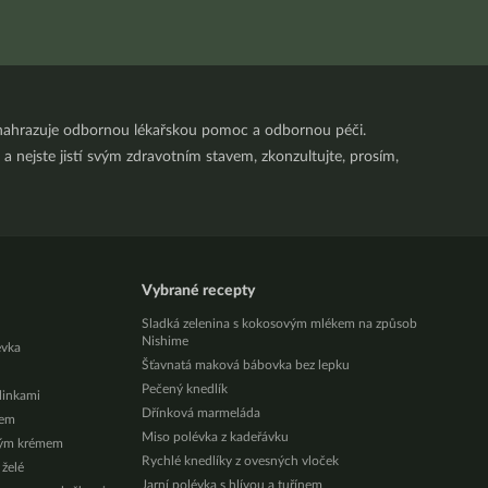
nenahrazuje odbornou lékařskou pomoc a odbornou péči.
a nejste jistí svým zdravotním stavem, zkonzultujte, prosím,
Vybrané recepty
Sladká zelenina s kokosovým mlékem na způsob
Nishime
évka
Šťavnatá maková bábovka bez lepku
Pečený knedlík
ylinkami
Dřínková marmeláda
zem
Miso polévka z kadeřávku
vým krémem
Rychlé knedlíky z ovesných vloček
 želé
Jarní polévka s hlívou a tuřínem