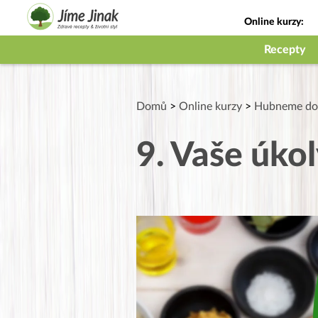
Online kurzy:
Jak na babičky
Recepty
Domů
>
Online kurzy
>
Hubneme do 
9. Vaše úko