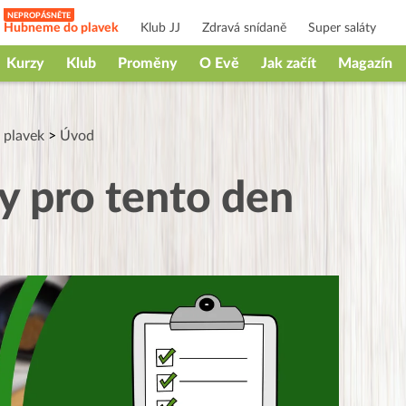
Hubneme do plavek
Klub JJ
Zdravá snídaně
Super saláty
Kurzy
Klub
Proměny
O Evě
Jak začít
Magazín
plavek
>
Úvod
ly pro tento den