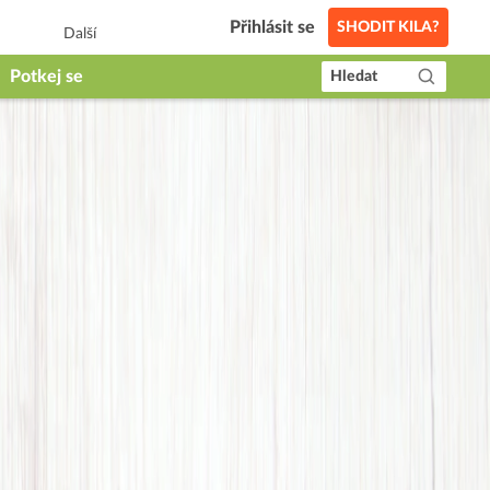
Přihlásit se
SHODIT KILA?
Další
Potkej se
Hledat