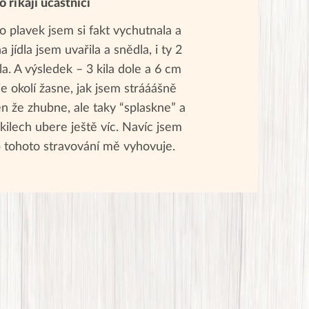
o říkají účastníci
 plavek jsem si fakt vychutnala a
 jídla jsem uvařila a snědla, i ty 2
a. A výsledek – 3 kila dole a 6 cm
e okolí žasne, jak jsem strááášně
n že zhubne, ale taky “splaskne” a
kilech ubere ještě víc. Navíc jsem
ob tohoto stravování mě vyhovuje.