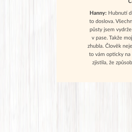
C
Hanny:
Hubnutí do
to doslova. Všechna
půsty jsem vydržel
v pase. Takže moj
zhubla. Člověk neje
to vám opticky na 
zjistila, že způs