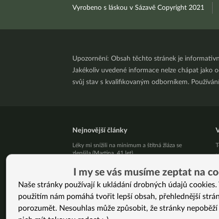
Vyrobeno s láskou v Sázavě Copyright 2021
Upozornění: Obsah těchto stránek je informativ
Jakékoliv uvedené informace nelze chápat jako odb
svůj stav s kvalifikovaným odborníkem. Používá
Nejnovější články
V
Léky mi snížili na minimum a štítná žláza se
T
zlepšila (Martina, 41 let)
K
Živý kurz vaření v Brně 25. 8. 2026
K
I my se vás musíme zeptat na co
Přestaňte bojovat samy se sebou
B
Naše stránky používají k ukládání drobných údajů cookies. 
10 tipů, jak zpracovat letní jablíčka
T
použitím nám pomáhá tvořit lepší obsah, přehlednější strá
Už vás unavuje, že někdo pořád řeší, jak byste
J
měla vypadat?
porozumět. Nesouhlas může způsobit, že stránky nepoběží
Ž
Pět kilo mít a nemít je podstatný rozdíl!