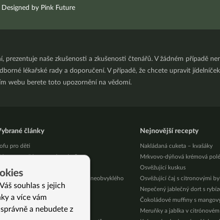
Designed by Pink Future
ní, prezentuje naše zkušenosti a zkušenosti čtenářů. V žádném případě 
orné lékařské rady a doporučení. V případě, že chcete upravit jídelníček 
ním webu berete toto upozornění na vědomí.
ybrané články
Nejnovější recepty
ofu pro děti
Nakládaná cuketa – kvašáky
de ve stravě bereme vitamín C
Mrkvovo-dýňová krémová pol
apary – malý poklad v kuchyni
Osvěžující kuskus
okies
olest žaludku po alkoholu není nic neobvyklého
Osvěžující čaj s citronovými b
Váš souhlas s jejich
ři králové a purpurové vykuřování
Nepečený jablečný dort s rybí
nky a více vám
ak na babičky
Čokoládové muffiny s mango
 správně a nebudete z
ivý kurz vaření v Brně 25. 8. 2026
Meruňky a jablka v citrónovém