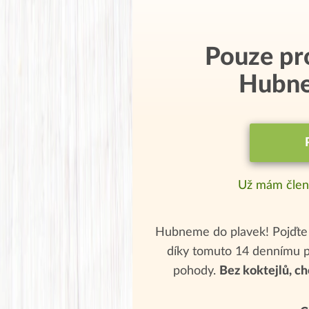
Pouze pr
Hubne
Už mám člen
Hubneme do plavek! Pojďte 
díky tomuto 14 dennímu p
pohody.
Bez koktejlů, ch