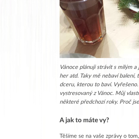
Vánoce plánuji strávit s milým a
her atd. Taky mě nebaví balení, 
dceru, kterou to baví. Vyřešeno.
vystresovaný z Vánoc. Můj vlastn
některé předchozí roky. Proč jse
A jak to máte vy?
Těšíme se na vaše zprávy o tom