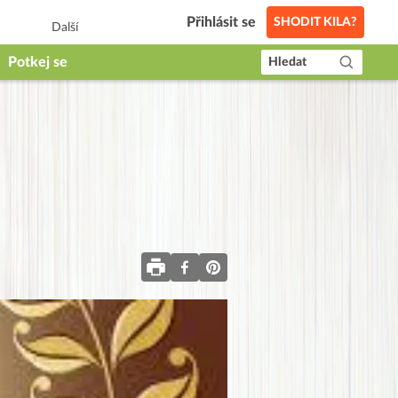
Přihlásit se
SHODIT KILA?
Další
Potkej se
Hledat