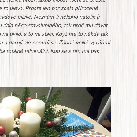
kde nejvíc hrozí nákup blbosti jsem se proste
to úleva. Proste jen par zcela přirozeně
vdové blízké. Neznám-li někoho natolik (i
mu
dala něco smysluplného, tak proč mu dávat
 na úklid, a to mi stačí. Když me to někdy tak
m a daruji ale nenutíí se. Žádné velké vyváření
ba totálně minimální. Kdo se s tím ma pak