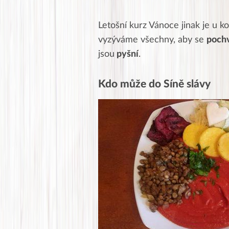
Letošní kurz Vánoce jinak je u k
vyzýváme všechny, aby se
pochv
jsou
pyšní
.
Kdo může do Síně slávy