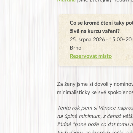
Martina
jsme zveřejnily nedávno 
Co se kromě čtení taky po
živě na kurzu vaření?
25. srpna 2026 · 15:00–20:
Brno
Rezervovat místo
Za ženy jsme si dovolily nomino
minimalisticky ke své spokojenos
Tento rok jsem si Vánoce napros
na úplné minimum, z čehož větši
žádné “pane bože co dat tomu a 