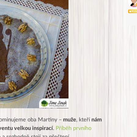
KL
nominujeme oba Martiny –
muže
, kteří
nám
entu velkou inspirací
.
Příběh prvního