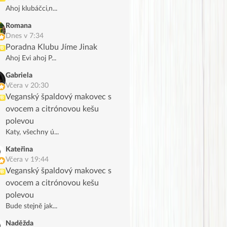
Ahoj klubáčci,n...
Romana
Dnes v 7:34
Poradna Klubu Jíme Jinak
UB
Ahoj Evi ahoj P...
Gabriela
Včera v 20:30
Veganský špaldový makovec s
UB
ovocem a citrónovou kešu
polevou
Katy, všechny ú...
Kateřina
Včera v 19:44
Veganský špaldový makovec s
UB
ovocem a citrónovou kešu
polevou
Bude stejně jak...
Naděžda