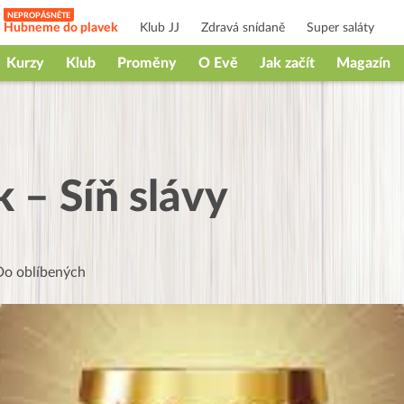
Hubneme do plavek
Klub JJ
Zdravá snídaně
Super saláty
Kurzy
Klub
Proměny
O Evě
Jak začít
Magazín
 – Síň slávy
Do oblíbených