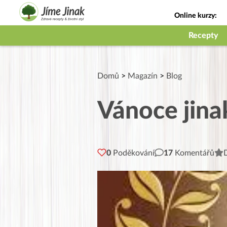
Online kurzy:
Jak na babičky
Recepty
Domů
>
Magazín
>
Blog
Vánoce jinak
0
Poděkování
17
Komentářů