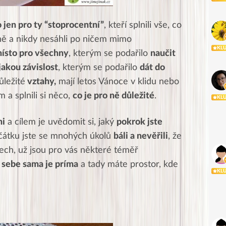
 jen pro ty “stoprocentní”
, kteří splnili vše, co
rně a nikdy nesáhli po ničem mimo
KL
ísto pro všechny
, kterým se podařilo
naučit
jakou závislost
, kterým se podařilo
dát do
ůležité
vztahy,
mají letos Vánoce v klidu nebo
m a splnili si něco,
co je pro ně důležité
.
KL
mi
a cílem je uvědomit si, jaký
pokrok jste
čátku jste se mnohých úkolů
báli a nevěřili
, že
nech, už jsou pro vás některé téměř
 sebe sama je príma
a tady máte prostor, kde
KL