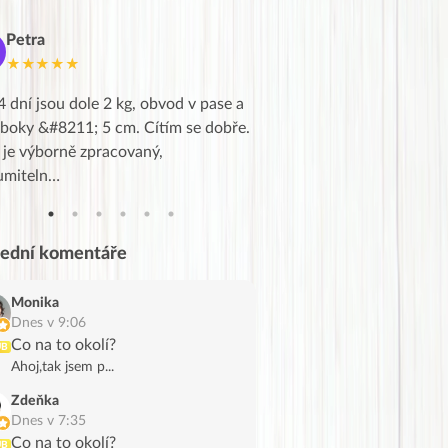
Petra
Marie
M
★★★★★
★★★★★
4 dní jsou dole 2 kg, obvod v pase a
Dnes jsem to konečně vytáh
 boky &#8211; 5 cm. Cítím se dobře.
zapadlé pošty a poslechla j
 je výborně zpracovaný,
videa od EVY. Koho by nepř
umiteln…
tahl…
lední komentáře
Monika
Dnes v 9:06
Co na to okolí?
UB
Ahoj,tak jsem p...
Zdeňka
Dnes v 7:35
Co na to okolí?
UB