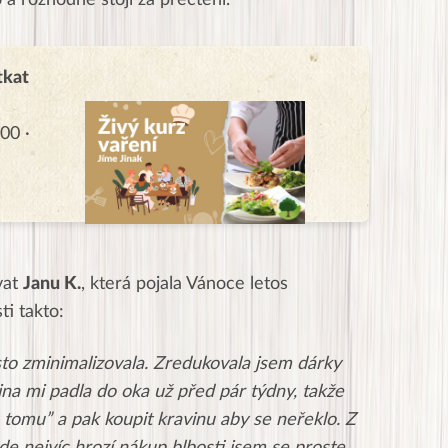
a rozhodně stojí za přečtení.
tkat
00 ·
vat
Janu K.
, která pojala Vánoce letos
ti takto:
to zminimalizovala. Zredukovala jsem dárky
na mi padla do oka už před pár týdny, takže
tomu” a pak koupit kravinu aby se neřeklo. Z