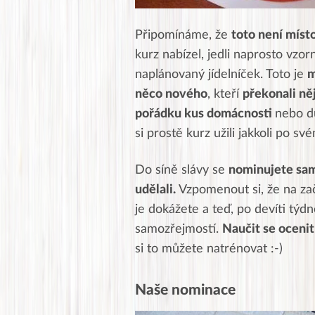
Připomínáme, že
toto není místo
kurz nabízel, jedli naprosto vzo
naplánovaný jídelníček. Toto je
m
něco nového
, kteří
překonali ně
pořádku kus domácnosti
nebo d
si prostě kurz užili jakkoli po své
Do síně slávy se
nominujete sa
udělali.
Vzpomenout si, že na za
je dokážete a teď, po devíti týd
samozřejmostí.
Naučit se ocenit
si to můžete natrénovat :-)
Naše nominace