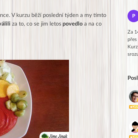
Jana
once. V kurzu běží poslední týden a my tímto
J
P
★★★★★
álili
za to, co se jim letos
povedlo
a na co
Moc Vám všem děkuji za krásný pátek,
Za 1
obzvlášť velké poděkování, obdiv a
přes
uznání pro hlavní dvojici Peťa a Gábi!! 👏
Kurz
Posílá…
sroz
Pos
KL
KL