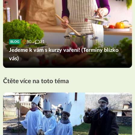
80
31
BLOG
Jedeme k vám s kurzy vaření! (Termíny blízko
vás)
Čtěte více na toto téma