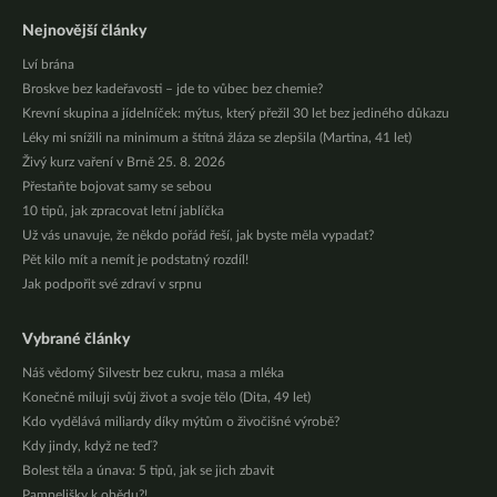
Nejnovější články
Lví brána
Broskve bez kadeřavosti – jde to vůbec bez chemie?
Krevní skupina a jídelníček: mýtus, který přežil 30 let bez jediného důkazu
Léky mi snížili na minimum a štítná žláza se zlepšila (Martina, 41 let)
Živý kurz vaření v Brně 25. 8. 2026
Přestaňte bojovat samy se sebou
10 tipů, jak zpracovat letní jablíčka
Už vás unavuje, že někdo pořád řeší, jak byste měla vypadat?
Pět kilo mít a nemít je podstatný rozdíl!
Jak podpořit své zdraví v srpnu
Vybrané články
Náš vědomý Silvestr bez cukru, masa a mléka
Konečně miluji svůj život a svoje tělo (Dita, 49 let)
Kdo vydělává miliardy díky mýtům o živočišné výrobě?
Kdy jindy, když ne teď?
Bolest těla a únava: 5 tipů, jak se jich zbavit
Pampelišky k obědu?!