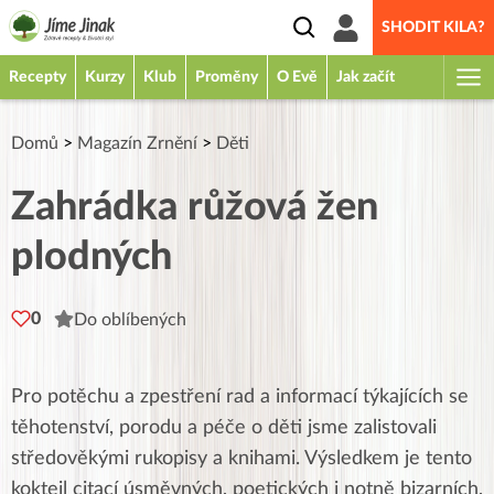
SHODIT KILA?
Recepty
Kurzy
Klub
Proměny
O Evě
Jak začít
Domů
>
Magazín Zrnění
>
Děti
Zahrádka růžová žen
plodných
0
Do oblíbených
Pro potěchu a zpestření rad a informací týkajících se
těhotenství, porodu a péče o děti jsme zalistovali
středověkými rukopisy a knihami. Výsledkem je tento
koktejl citací úsměvných, poetických i notně bizarních,