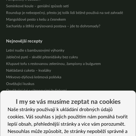
Semínkové koule – geniální způsob setí
Roundup je nebezpečný, přesto jej tolik lidí běžně používá na své zahradě
Mangoldové pesto s kešu a česnekem
Sacharidy a štíhlá vyrýsovaná postava – jde to dohromady?
Nejnovější recepty
Letní nudle s bambusovými výhonky
Jablečné pyré – skvělé přesnídávky bez cukru
Křupavé tofu s restovanou zeleninou, žampiony a bulgurem
Nakládaná cuketa – kvašáky
Mrkvovo-dýňová krémová polévka
Osvěžující kuskus
Osvěžující čaj s citronovými bylinkami
Nepečený jablečný dort s rybízem
I my se vás musíme zeptat na cookies
Čokoládové muffiny s mangovým krémem
Naše stránky používají k ukládání drobných údajů
Meruňky a jablka v citrónovém želé
cookies. Váš souhlas s jejich použitím nám pomáhá tvořit
lepší obsah, přehlednější stránky a více vám porozumět.
Vybrané recepty
Nesouhlas může způsobit, že stránky nepoběží správně a
Batátový hummus