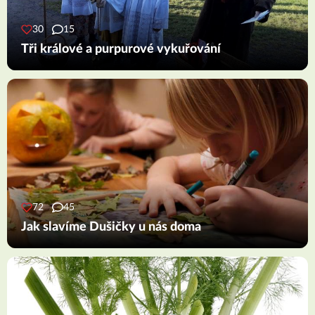
30
15
Tři králové a purpurové vykuřování
72
45
Jak slavíme Dušičky u nás doma