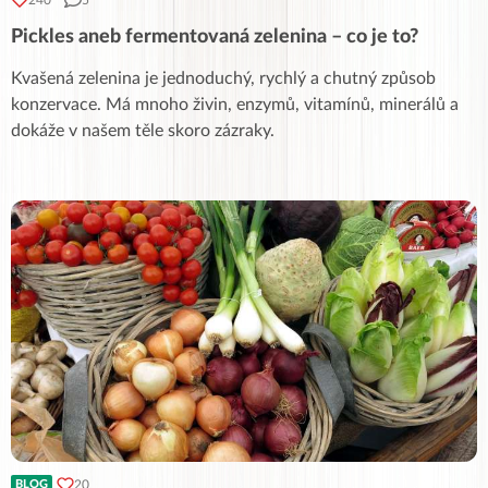
240
5
Pickles aneb fermentovaná zelenina – co je to?
Kvašená zelenina je jednoduchý, rychlý a chutný způsob
konzervace. Má mnoho živin, enzymů, vitamínů, minerálů a
dokáže v našem těle skoro zázraky.
20
BLOG