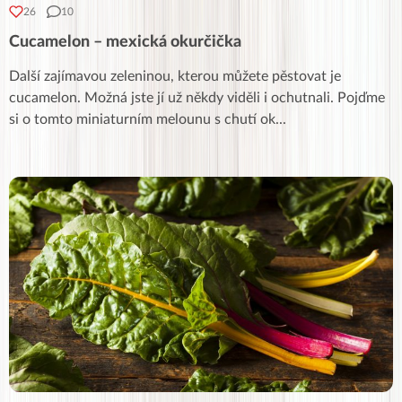
26
10
Cucamelon – mexická okurčička
Další zajímavou zeleninou, kterou můžete pěstovat je
cucamelon. Možná jste jí už někdy viděli i ochutnali. Pojďme
si o tomto miniaturním melounu s chutí ok
...