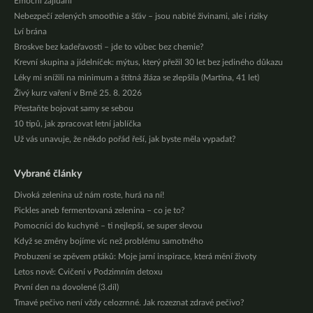
Emoční zajídání
Nebezpečí zelených smoothie a šťáv – jsou nabité živinami, ale i riziky
Lví brána
Broskve bez kadeřavosti – jde to vůbec bez chemie?
Krevní skupina a jídelníček: mýtus, který přežil 30 let bez jediného důkazu
Léky mi snížili na minimum a štítná žláza se zlepšila (Martina, 41 let)
Živý kurz vaření v Brně 25. 8. 2026
Přestaňte bojovat samy se sebou
10 tipů, jak zpracovat letní jablíčka
Už vás unavuje, že někdo pořád řeší, jak byste měla vypadat?
Vybrané články
Divoká zelenina už nám roste, hurá na ní!
Pickles aneb fermentovaná zelenina – co je to?
Pomocníci do kuchyně – ti nejlepší, se super slevou
Když se změny bojíme víc než problému samotného
Probuzení se zpěvem ptáků: Moje jarní inspirace, která mění životy
Letos nově: Cvičení v Podzimním detoxu
První den na dovolené (3.díl)
Tmavé pečivo není vždy celozrnné. Jak rozeznat zdravé pečivo?