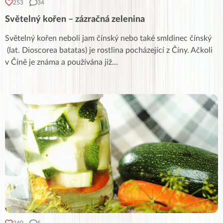
253
34
Světelný kořen – zázračná zelenina
Světelný kořen neboli jam čínský nebo také smldinec čínský
(lat. Dioscorea batatas) je rostlina pocházející z Číny. Ačkoli
v Číně je známa a používána již
...