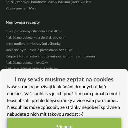
Snížili jsme svou hmotnost i dávky inzulínu (Jarka, 63 let)
Zázrak jménem Míša
Nejnovější recepty
Oves provoněný citrónem a bazalkou
Nakládaná cuketa – na delší skladování
Letní nudle s bambusovými výhonky
Jablečné pyré – skvělé přesnídávky bez cukru
Křupavé tofu s restovanou zeleninou, žampiony a bulgurem
Nakládaná cuketa – kvašáky
Mrkvovo-dýňová krémová polévka
Osvěžující kuskus
I my se vás musíme zeptat na cookies
Osvěžující čaj s citronovými bylinkami
Naše stránky používají k ukládání drobných údajů
Nepečený jablečný dort s rybízem
cookies. Váš souhlas s jejich použitím nám pomáhá tvořit
lepší obsah, přehlednější stránky a více vám porozumět.
Vybrané recepty
Nesouhlas může způsobit, že stránky nepoběží správně a
Nakládaná cuketa – na delší skladování
nebudete z nich mít takovou radost :-)
Salát z polníčku s hořčičnou zálivkou
Ředkvičkové tzatziki
Přijmout