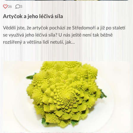
36
3
Artyčok a jeho léčivá síla
Věděli jste, že artyčok pochází ze Středomoří a již po staletí
se využívá jeho léčivá síla? U nás ještě není tak běžně
rozšířený a většina lidí netuší, jak
...