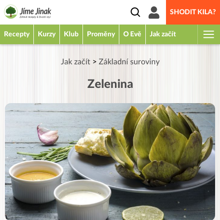
SHODIT KILA?
Recepty
Kurzy
Klub
Proměny
O Evě
Jak začít
Jak začít
>
Základní suroviny
Zelenina