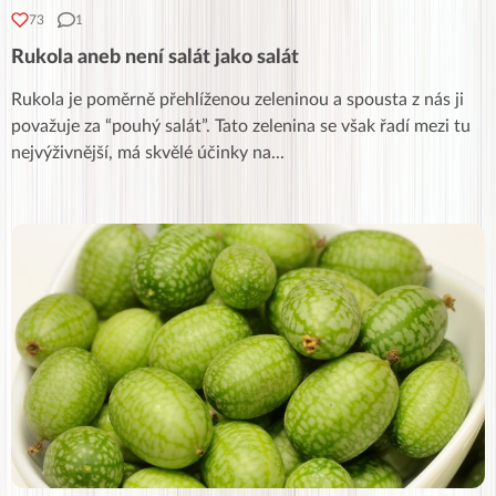
73
1
Rukola aneb není salát jako salát
Rukola je poměrně přehlíženou zeleninou a spousta z nás ji
považuje za “pouhý salát”. Tato zelenina se však řadí mezi tu
nejvýživnější, má skvělé účinky na
...