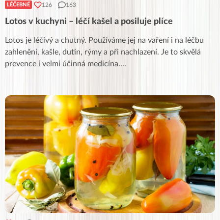
126
163
LÉČEBNÉ
Lotos v kuchyni – léčí kašel a posiluje plíce
Lotos je léčivý a chutný. Používáme jej na vaření i na léčbu
zahlenění, kašle, dutin, rýmy a při nachlazení. Je to skvělá
prevence i velmi účinná medicína.
...