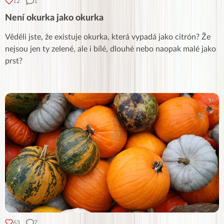
12
1
Není okurka jako okurka
Věděli jste, že existuje okurka, která vypadá jako citrón? Že
nejsou jen ty zelené, ale i bílé, dlouhé nebo naopak malé jako
prst?
63
7