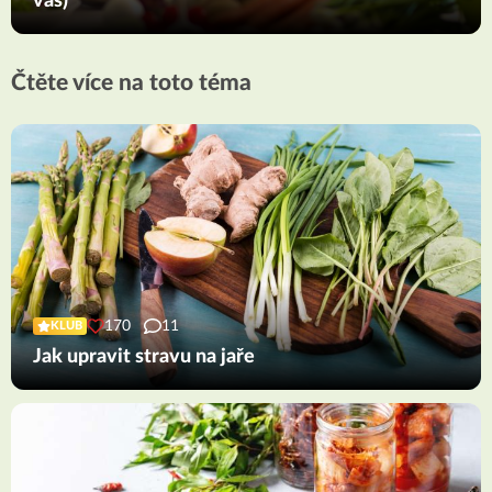
vás)
Čtěte více na toto téma
170
11
KLUB
Jak upravit stravu na jaře