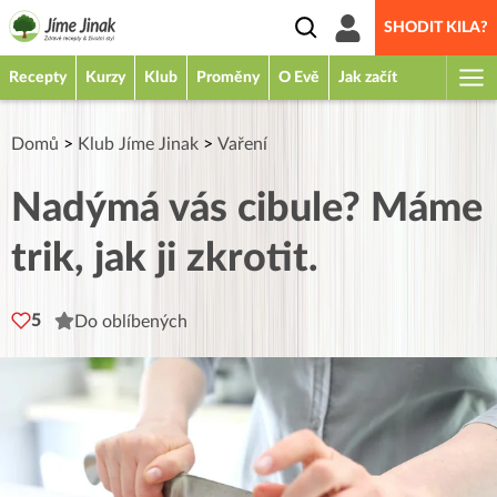
SHODIT KILA?
Recepty
Kurzy
Klub
Proměny
O Evě
Jak začít
Domů
>
Klub Jíme Jinak
>
Vaření
Nadýmá vás cibule? Máme
trik, jak ji zkrotit.
5
Do oblíbených