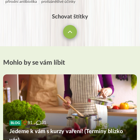
přírodní antibiotika
protizánětlivé účinky
Schovat štítky
Mohlo by se vám líbit
81
31
BLOG
Jedeme k vám s kurzy vaření! (Termíny blízko