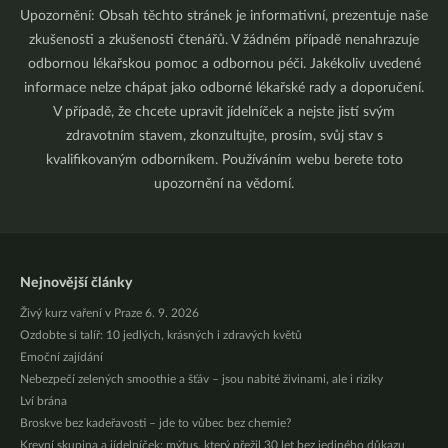
Upozornění: Obsah těchto stránek je informativní, prezentuje naše
zkušenosti a zkušenosti čtenářů. V žádném případě nenahrazuje
odbornou lékařskou pomoc a odbornou péči. Jakékoliv uvedené
informace nelze chápat jako odborné lékařské rady a doporučení.
V případě, že chcete upravit jídelníček a nejste jistí svým
zdravotním stavem, zkonzultujte, prosím, svůj stav s
kvalifikovaným odborníkem. Používáním webu berete toto
upozornění na vědomí.
Nejnovější články
Živý kurz vaření v Praze 6. 9. 2026
Ozdobte si talíř: 10 jedlých, krásných i zdravých květů
Emoční zajídání
Nebezpečí zelených smoothie a šťáv – jsou nabité živinami, ale i riziky
Lví brána
Broskve bez kadeřavosti – jde to vůbec bez chemie?
Krevní skupina a jídelníček: mýtus, který přežil 30 let bez jediného důkazu