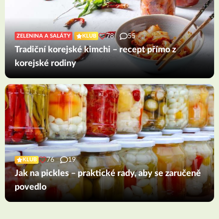
78
55
ZELENINA A SALÁTY
KLUB
Tradiční korejské kimchi – recept přímo z
korejské rodiny
76
19
KLUB
Jak na pickles – praktické rady, aby se zaručeně
povedlo