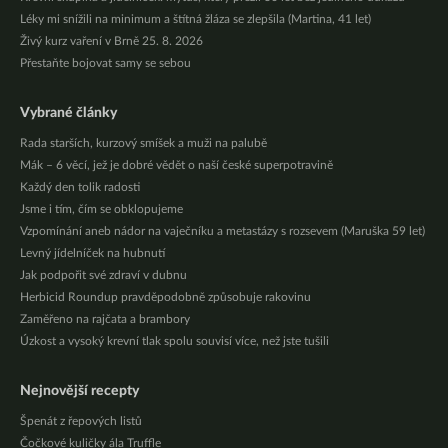
Léky mi snížili na minimum a štítná žláza se zlepšila (Martina, 41 let)
Živý kurz vaření v Brně 25. 8. 2026
Přestaňte bojovat samy se sebou
Vybrané články
Rada starších, kurzový smíšek a muži na palubě
Mák – 6 věcí, jež je dobré vědět o naší české superpotravině
Každý den tolik radosti
Jsme i tím, čím se obklopujeme
Vzpomínání aneb nádor na vaječníku a metastázy s rozsevem (Maruška 59 let)
Levný jídelníček na hubnutí
Jak podpořit své zdraví v dubnu
Herbicid Roundup pravděpodobně způsobuje rakovinu
Zaměřeno na rajčata a brambory
Úzkost a vysoký krevní tlak spolu souvisí více, než jste tušili
Nejnovější recepty
Špenát z řepových listů
Čočkové kuličky ála Truffle