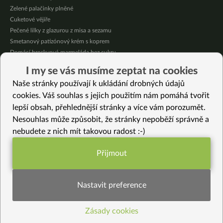
Zelené palačinky plněné
Cuketové vějíře
Pečené lilky z glazurou z misa a sezamu
Smetanový patizónový krém s koprem
Domácí broskvová marmeláda bez cukru
Pikantní mexická kukuřice se “sýrovou” omáčkou
I my se vás musíme zeptat na cookies
Citrónové jablečné muffiny se sójovou šlehačkou
Naše stránky používají k ukládání drobných údajů
Oves provoněný citrónem a bazalkou
cookies. Váš souhlas s jejich použitím nám pomáhá tvořit
lepší obsah, přehlednější stránky a více vám porozumět.
Vybrané recepty
Nesouhlas může způsobit, že stránky nepoběží správně a
Ovesné sušenky bez lepku
nebudete z nich mít takovou radost :-)
Bezlepkové “karamelové” sušenky
Veganská klobása
Přijmout
Cizrnovo-batátové pyré s pažitkou
Funkční nastavení potřebujeme (vždy
Dahi Baingan – vrstvený kořeněný lilek
aktivní)
Pepřová smetanová omáčka na těstoviny
Nastavit preference
Grilovaný “steak” z tempehu
Mrkvová polévka s pohankou
Zásady cookies
Statistiky pro lepší obsah
Rychlá bašta z knedlíků a zelí