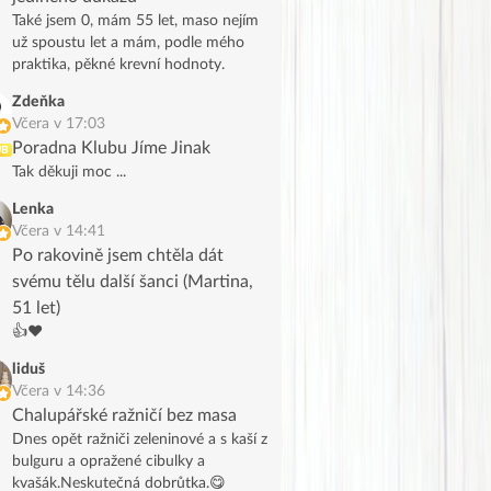
Také jsem 0, mám 55 let, maso nejím
už spoustu let a mám, podle mého
praktika, pěkné krevní hodnoty.
Zdeňka
Včera v 17:03
Poradna Klubu Jíme Jinak
UB
Tak děkuji moc ...
Lenka
Včera v 14:41
Po rakovině jsem chtěla dát
svému tělu další šanci (Martina,
51 let)
👍❤️
liduš
Včera v 14:36
Chalupářské ražničí bez masa
Dnes opět ražniči zeleninové a s kaší z
bulguru a opražené cibulky a
kvašák.Neskutečná dobrůtka.😋