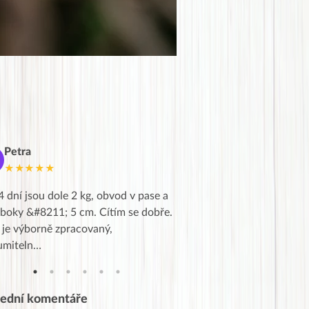
Petra
Marie
M
★★★★★
★★★★★
4 dní jsou dole 2 kg, obvod v pase a
Dnes jsem to konečně vytáh
 boky &#8211; 5 cm. Cítím se dobře.
zapadlé pošty a poslechla j
 je výborně zpracovaný,
videa od EVY. Koho by nepř
umiteln…
tahl…
lední komentáře