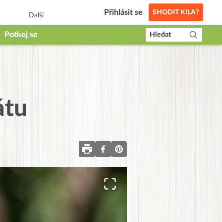
Přihlásit se
SHODIT KILA?
Další
Potkej se
Hledat
átu