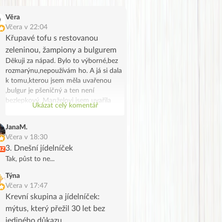
Věra
Včera v 22:04
Křupavé tofu s restovanou
zeleninou, žampiony a bulgurem
Děkuji za nápad. Bylo to výborné,bez
rozmarýnu,nepoužívám ho. A já si dala
k tomu,kterou jsem měla uvařenou
,bulgur je pšeničný a ten není
bezlepkový. Manželovi jsem uvařila
Ukázat celý komentář
bramborové noky .Bylo to chutné a
syté jídlo,já jsem potřebovala
JanaM.
spotřebovat žampiony a tak se stalo.
Včera v 18:30
Děkuji, manžel na tofu říkal že vypadá
3. Dnešní jídelníček
RZ
jak škvarky,měla jsem marinované a
Tak, půst to ne...
ochutila jsem ho trochu Tamaris.
Týna
Včera v 17:47
Krevní skupina a jídelníček:
mýtus, který přežil 30 let bez
jediného důkazu