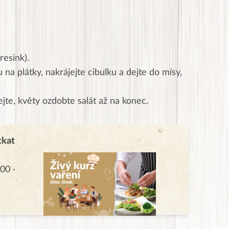
resink).
 na plátky, nakrájejte cibulku a dejte do mísy,
te, květy ozdobte salát až na konec.
tkat
00 ·