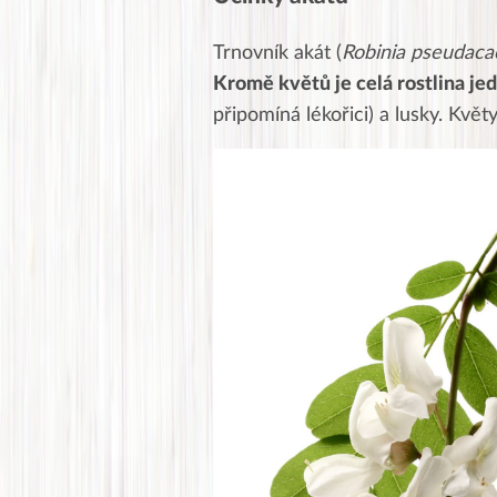
Trnovník akát (
Robinia pseudaca
Kromě květů je celá rostlina je
připomíná lékořici) a lusky. Květ