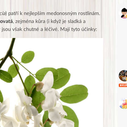
cia
) patří k nejlepším medonosným rostlinám.
dovatá
, zejména kůra (i když je sladká a
y jsou však chutné a léčivé. Mají tyto účinky:
KU