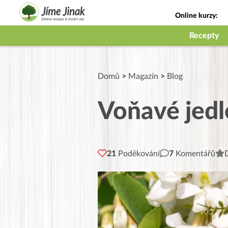
Online kurzy:
Jak na babičky
Recepty
Domů
>
Magazín
>
Blog
Voňavé jedl
21
Poděkování
7
Komentářů