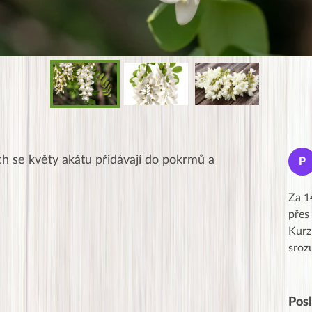
Jana
ch se květy akátu přidávají do pokrmů a
J
P
★★★★★
Moc Vám všem děkuji za krásný pátek,
Za 1
obzvlášť velké poděkování, obdiv a
přes
uznání pro hlavní dvojici Peťa a Gábi!! 👏
Kurz
Posílá…
sroz
Pos