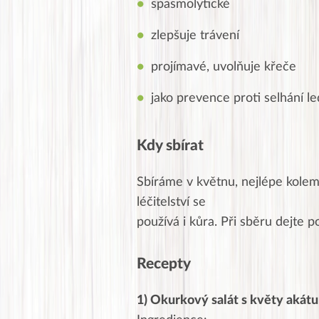
spasmolytické
zlepšuje trávení
projímavé, uvolňuje křeče
jako prevence proti selhání le
Kdy sbírat
Sbíráme v květnu, nejlépe kolem
léčitelství se
používá i kůra. Při sběru dejte p
Recepty
1) Okurkový salát s květy akátu