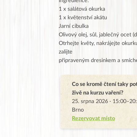
Ingredience:
1 x salátová okurka
1 x květenství akátu
Jarní cibulka
Olivový olej, sůl, jablečný ocet (d
Otrhejte květy, nakrájejte okurku
zalijte
připraveným dresinkem a smíchej
Co se kromě čtení taky po
živě na kurzu vaření?
25. srpna 2026 · 15:00–20:
Brno
Rezervovat místo