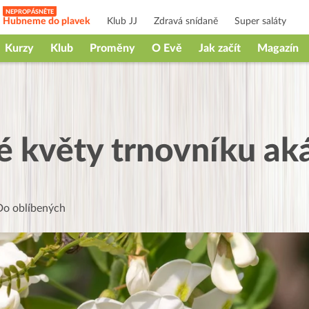
Hubneme do plavek
Klub JJ
Zdravá snídaně
Super saláty
Kurzy
Klub
Proměny
O Evě
Jak začít
Magazín
é květy trnovníku ak
Do oblíbených