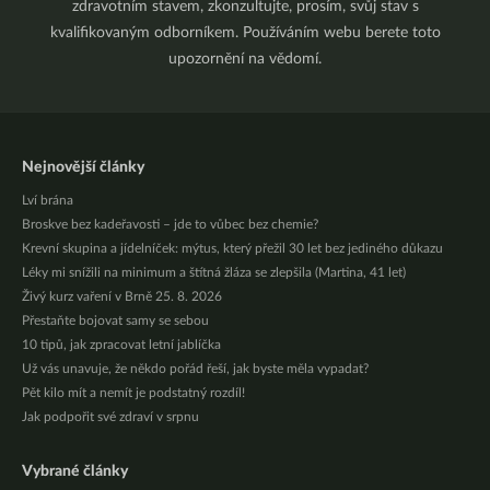
zdravotním stavem, zkonzultujte, prosím, svůj stav s
kvalifikovaným odborníkem. Používáním webu berete toto
upozornění na vědomí.
Nejnovější články
Lví brána
Broskve bez kadeřavosti – jde to vůbec bez chemie?
Krevní skupina a jídelníček: mýtus, který přežil 30 let bez jediného důkazu
Léky mi snížili na minimum a štítná žláza se zlepšila (Martina, 41 let)
Živý kurz vaření v Brně 25. 8. 2026
Přestaňte bojovat samy se sebou
10 tipů, jak zpracovat letní jablíčka
Už vás unavuje, že někdo pořád řeší, jak byste měla vypadat?
Pět kilo mít a nemít je podstatný rozdíl!
Jak podpořit své zdraví v srpnu
Vybrané články