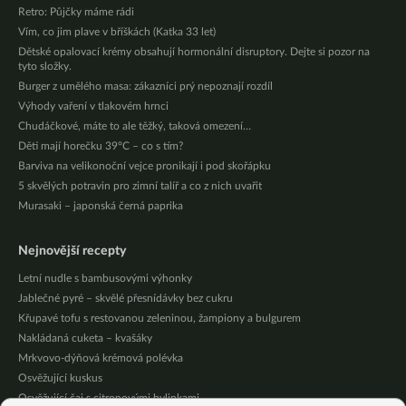
Retro: Půjčky máme rádi
Vím, co jim plave v bříškách (Katka 33 let)
Dětské opalovací krémy obsahují hormonální disruptory. Dejte si pozor na
tyto složky.
Burger z umělého masa: zákazníci prý nepoznají rozdíl
Výhody vaření v tlakovém hrnci
Chudáčkové, máte to ale těžký, taková omezení…
Děti mají horečku 39°C – co s tím?
Barviva na velikonoční vejce pronikají i pod skořápku
5 skvělých potravin pro zimní talíř a co z nich uvařit
Murasaki – japonská černá paprika
Nejnovější recepty
Letní nudle s bambusovými výhonky
Jablečné pyré – skvělé přesnídávky bez cukru
Křupavé tofu s restovanou zeleninou, žampiony a bulgurem
Nakládaná cuketa – kvašáky
Mrkvovo-dýňová krémová polévka
Osvěžující kuskus
Osvěžující čaj s citronovými bylinkami