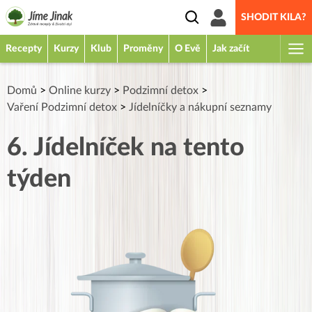
SHODIT KILA?
Recepty
Kurzy
Klub
Proměny
O Evě
Jak začít
Domů
>
Online kurzy
>
Podzimní detox
>
Vaření Podzimní detox
>
Jídelníčky a nákupní seznamy
6. Jídelníček na tento
týden