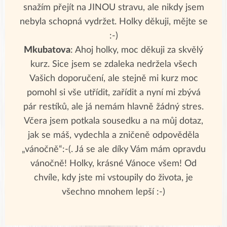
snažím přejít na JINOU stravu, ale nikdy jsem
nebyla schopná vydržet. Holky děkuji, mějte se
:-)
Mkubatova
: Ahoj holky, moc děkuji za skvělý
kurz. Sice jsem se zdaleka nedržela všech
Vašich doporučení, ale stejně mi kurz moc
pomohl si vše utřídit, zařídit a nyní mi zbývá
pár restíků, ale já nemám hlavně žádný stres.
Včera jsem potkala sousedku a na můj dotaz,
jak se máš, vydechla a zničeně odpověděla
„vánočně“:-(. Já se ale díky Vám mám opravdu
vánočně! Holky, krásné Vánoce všem! Od
chvíle, kdy jste mi vstoupily do života, je
všechno mnohem lepší :-)