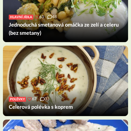
63
48
HLAVNÍ JÍDLA
Jednoduchá smetanová omáčka ze zelí a celeru
(bez smetany)
67
33
POLÉVKY
Celerová polévka s koprem