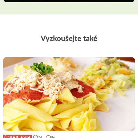
Vyzkoušejte také
74
86
ČESKÁ KLASIKA