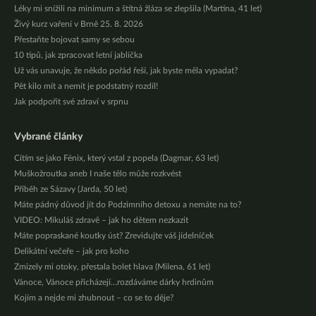
Léky mi snížili na minimum a štítná žláza se zlepšila (Martina, 41 let)
Živý kurz vaření v Brně 25. 8. 2026
Přestaňte bojovat samy se sebou
10 tipů, jak zpracovat letní jablíčka
Už vás unavuje, že někdo pořád řeší, jak byste měla vypadat?
Pět kilo mít a nemít je podstatný rozdíl!
Jak podpořit své zdraví v srpnu
Vybrané články
Cítím se jako Fénix, který vstal z popela (Dagmar, 63 let)
Muškožroutka aneb I naše tělo může rozkvést
Příběh ze Sázavy (Jarda, 50 let)
Máte pádný důvod jít do Podzimního detoxu a nemáte na to?
VIDEO: Mikuláš zdravě – jak ho dětem nezkazit
Máte popraskané koutky úst? Zrevidujte váš jídelníček
Delikátní večeře – jak pro koho
Zmizely mi otoky, přestala bolet hlava (Milena, 61 let)
Vánoce, Vánoce přicházejí…rozdáváme dárky hrdinům
Kojím a nejde mi zhubnout – co se to děje?