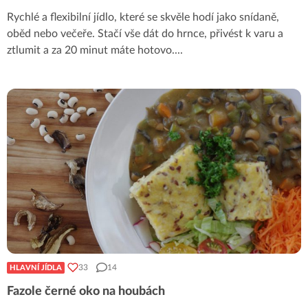
Rychlé a flexibilní jídlo, které se skvěle hodí jako snídaně,
oběd nebo večeře. Stačí vše dát do hrnce, přivést k varu a
ztlumit a za 20 minut máte hotovo.
...
33
14
HLAVNÍ JÍDLA
Fazole černé oko na houbách