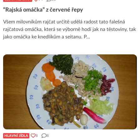
“Rajská omáčka” z červené řepy
Všem milovníkům rajčat určitě udělá radost tato falešná
rajčatová omáčka, která se výborně hodí jak na těstoviny, tak
jako omáčka ke knedlíkům a seitanu. P
...
8
8
HLAVNÍ JÍDLA