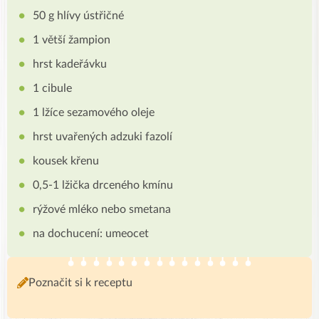
50 g hlívy ústřičné
1 větší žampion
hrst kadeřávku
1 cibule
1 lžíce sezamového oleje
hrst uvařených adzuki fazolí
kousek křenu
0,5-1 lžička drceného kmínu
rýžové mléko nebo smetana
na dochucení: umeocet
Poznačit si k receptu