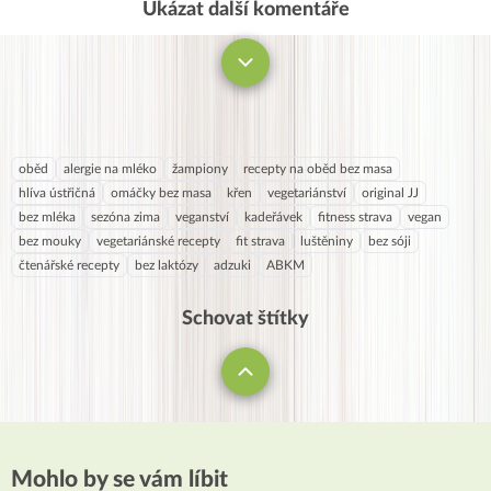
Ukázat další komentáře
Komentovat
oběd
alergie na mléko
žampiony
recepty na oběd bez masa
hlíva ústřičná
omáčky bez masa
křen
vegetariánství
original JJ
bez mléka
sezóna zima
veganství
kadeřávek
fitness strava
vegan
bez mouky
vegetariánské recepty
fit strava
luštěniny
bez sóji
čtenářské recepty
bez laktózy
adzuki
ABKM
Schovat štítky
Mohlo by se vám líbit