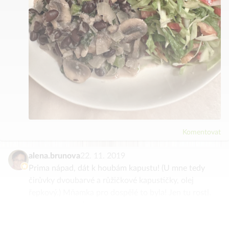
Komentovat
alena.brunova
22. 11. 2019
Prima nápad, dát k houbám kapustu! (U mne tedy
čirůvky dvoubarvé a růžičkové kapustičky, olej
řepkový.) Mňamka pro dospělé to byla! Jen tu rostl.
smetanu jsem dala radši až na závěr po vypnutí
sporáku, spolu s křenem. Díky!