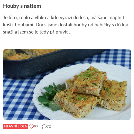
Houby s nattem
Je léto, teplo a vlhko a kdo vyrazí do lesa, má šanci naplnit
košík houbami. Dnes jsme dostali houby od babičky s dědou,
snažila jsem se je tedy připravit
...
97
72
HLAVNÍ JÍDLA