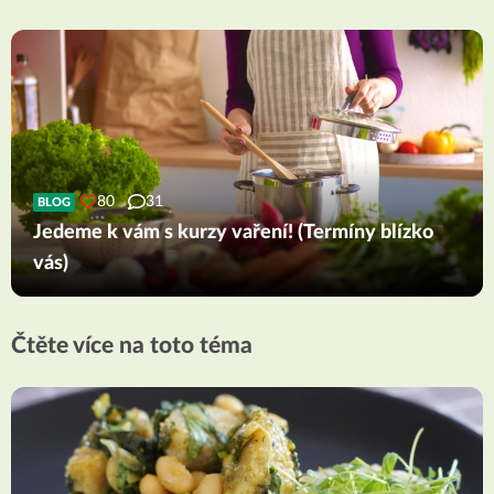
80
31
BLOG
Jedeme k vám s kurzy vaření! (Termíny blízko
vás)
Čtěte více na toto téma