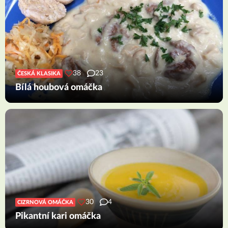
38
23
ČESKÁ KLASIKA
Bílá houbová omáčka
30
4
CIZRNOVÁ OMÁČKA
Pikantní kari omáčka