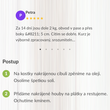
Petra
Ma
P
M
★★★★★
★
k,
Za 14 dní jsou dole 2 kg, obvod v pase a přes
Dnes jse
znání pro
boky &#8211; 5 cm. Cítím se dobře. Kurz je
zapadlé p
…
výborně zpracovaný, srozumiteln…
od EVY. 
Postup
Na kostky nakrájenou cibuli zpěníme na oleji.
Osolíme špetkou soli.
Přidáme nakrájené houby na plátky a restujeme.
Ochutíme kmínem.