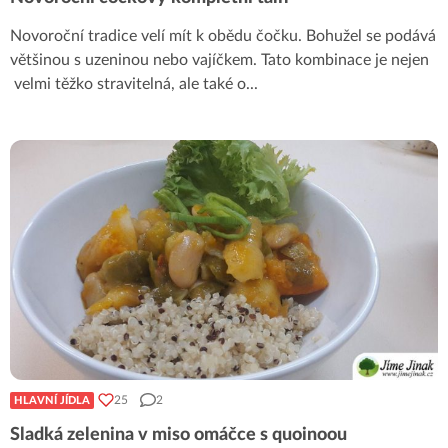
Novoroční tradice velí mít k obědu čočku. Bohužel se podává
většinou s uzeninou nebo vajíčkem. Tato kombinace je nejen
velmi těžko stravitelná, ale také o
...
25
2
HLAVNÍ JÍDLA
Sladká zelenina v miso omáčce s quoinoou