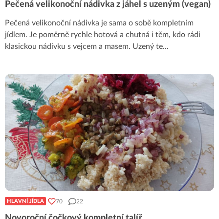
Pečená velikonoční nádivka z jáhel s uzeným (vegan)
Pečená velikonoční nádivka je sama o sobě kompletním
jídlem. Je poměrně rychle hotová a chutná i těm, kdo rádi
klasickou nádivku s vejcem a masem. Uzený te
...
70
22
HLAVNÍ JÍDLA
Novoroční čočkový kompletní talíř