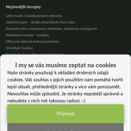
Nejnovější recepty
Letní nudle s bambusovými výhonky
Jablečné pyré – skvělé přesnídávky bez cukru
Křupavé tofu s restovanou zeleninou, žampiony a bulgurem
Nakládaná cuketa – kvašáky
Mrkvovo-dýňová krémová polévka
Osvěžující kuskus
Osvěžující čaj s citronovými bylinkami
Nepečený jablečný dort s rybízem
I my se vás musíme zeptat na cookies
Čokoládové muffiny s mangovým krémem
Naše stránky používají k ukládání drobných údajů
Meruňky a jablka v citrónovém želé
cookies. Váš souhlas s jejich použitím nám pomáhá tvořit
lepší obsah, přehlednější stránky a více vám porozumět.
Vybrané recepty
Nesouhlas může způsobit, že stránky nepoběží správně a
Donuty naslano
nebudete z nich mít takovou radost :-)
Dýnová italská piadina
Amarantová polévka
Přijmout
Jarní polévka s tofu
Funkční nastavení potřebujeme (vždy
Brokolicový pilaf s rozinkami
aktivní)
Smetanová polévka s pohankou, batátem, mrkví, květákem a kapustou