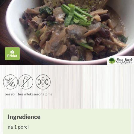
Přidat
bez sóji
bez mléka
sezóna zima
Ingredience
na 1 porci