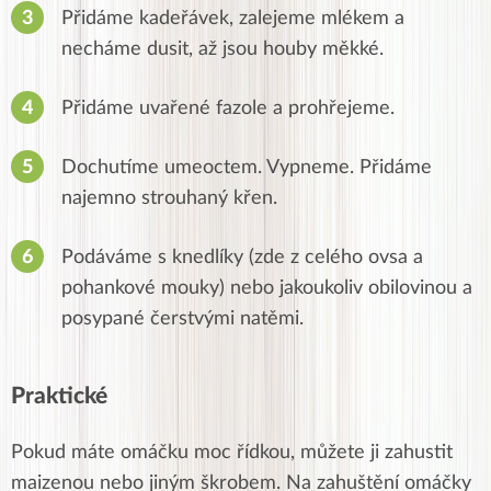
Přidáme kadeřávek, zalejeme mlékem a
necháme dusit, až jsou houby měkké.
Přidáme uvařené fazole a prohřejeme.
Dochutíme umeoctem. Vypneme. Přidáme
najemno strouhaný křen.
Podáváme s knedlíky (zde z celého ovsa a
pohankové mouky) nebo jakoukoliv obilovinou a
posypané čerstvými natěmi.
Praktické
Pokud máte omáčku moc řídkou, můžete ji zahustit
maizenou nebo jiným škrobem. Na zahuštění omáčky