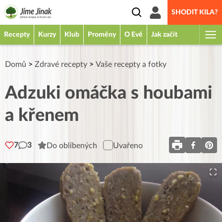
SHODIT KILA?
Recepty
Kurzy
Klub
Proměny
O Evě
Jak začít
Domů
>
Zdravé recepty
>
Vaše recepty a fotky
Adzuki omáčka s houbami
a křenem
7
3
Do oblíbených
Uvařeno