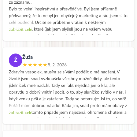
ze záznamu.
Bylo to velmi inspirativní a přesvědčivé. Byl jsem příjemně
překvapený, že to nebyl jen obyčejný marketing a rád jsem si to
celé poslechl. Určitě se průběžně vrátím k některým
záležitostem, které (jak jsem slyšel) jsou na vašem webu
zobrazit celé
podrobněji rozebrané. V tuto chvíli je mi trochu líto, že tento
záznam je k poslechnutí jen do dnešních 19:30. Chtěl jsem to
doporučit “našim holkám” jako inspirativní start pro zpestření
domácího jídelníčku, i když si myslím, že nijak zásadní problémy
Žuža
Ž
s nevyváženým stravováním nemáme. Ale vždy je co zlepšovat.
★★★★★
8. 2. 2026
Člověk je “všežravec”, má to v sobě geneticky zakódované a
Zdravím vespolek, musím se s Vámi podělit o mé nadšení. V
nemůže s tím nic udělat. Měl by svému tělu poskytnout
životě jsem snad vyzkoušela všechny možné diety, ale tento
potravu v širokém spektru možností a tělo si samo vybere, co
jídelníček mně nadchl. Tady se fakt nejedná jen o kila, ale
potřebuje. Jednostranná strava se dříve či později projeví
opravdu o dobrý vnitřní pocit, o to, aby sluníčko svítilo v nás, i
negativně. Pro laika je obtížné posoudit, čeho se mu nedostává
když venku prší a je zataženo. Tady se potvrzuje: Jsi to, co sníš!
a čeho má nadbytek. Myslím, že vaše aktivity k tomuto
Pořád mám dobrou náladu! Ráda jím, snad proto mám obavy z
posouzení a rozhodnutí velmi přispívají. Díky.
hladu, ale v tomto případě jsem najezená, ohromená chutěmi a
zobrazit celé
František
velmi spokojená a to bez hladovky a navíc se váha opravdu
snižuje. :) Zkrátka moc moc děkuji!