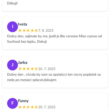
proti Alzheimerovi.😂 Ale plán už mám, a to se taky počítá🤭
Děkuji!
Nesmím zapomenout pochválit i strukturu a přehlednost
webových stránek, bezva online videa, ať už o vaření nebo
cvičení. VELKÉ DÍKY Evě i Romanovi, za skvělý počin! Jsem
nadšená, že to funguje i na mě. I když nemám v plánu stát se
Iveta
I
100% veganem, určitě budu i do budoucna pokračovat a
★★★★★
7. 8. 2025
zařadím se mezi stoupence Klubu Jíme Jinak. 🍀
Dobry den, zajimalo by me, jestli je Bio cervene Miso ryzove od
Sunfood bez lepku. Dekuji
Jarka
J
★★★★★
26. 7. 2025
Dobry den , chcela by som sa opytatcci ten rocny poplatok sa
neda po mesiaci splacat,dakujem
Funny
F
★★★★★
20. 7. 2025