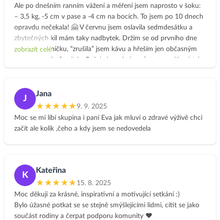
Ale po dnešním ranním vážení a měření jsem naprosto v šoku:
– 3,5 kg, -5 cm v pase a -4 cm na bocích. To jsem po 10 dnech
opravdu nečekala! 🤗 V červnu jsem oslavila sedmdesátku a
zbytečných kil mám taky nadbytek. Držím se od prvního dne
striktně jídelníčku, “zrušila” jsem kávu a hřeším jen občasným
zobrazit celé
hrnkem kvalitního čaje. Držela jsem i oba půsty, ten rýžový tak
na 70% (odpoledne jsem už neslanou rýži nemohla ani vidět,
tak jsem si dala kousek domácího kváskového chleba a
dušenou mrkev, večerní rýži jsem osolila). Včerejší půst jsem si
Jana
J
užívala, protože jsem zvolila melounovou variantu. Meloun
★★★★★
9. 9. 2025
odmalička miluji, tak nebylo co řešit😇 Dnes pokračuji
Moc se mi líbí skupina i paní Eva jak mluví o zdravé výživě chci
standardně a dokonce se ke mně na oběd přidá i manžel, tak
začít ale kolik ,čeho a kdy jsem se nedovedela
mi ubude dvojí vaření🤭 Jsem ráda, že jsem překonala
počáteční nedůvěru v úbytky váhy a rozměrů a do výzvy se
přihlásila💪 Děkuji Evě za zajímavé a chutné recepty, velmi
užitečné jsou i praktické rady. Ve svých letech jsem zvyklá vařit,
Kateřina
K
ale s novými surovinami bych se asi chvíli potýkala. Po 10
★★★★★
15. 8. 2025
dnech už jsem si zavedla svůj denní režim, počáteční zmatek v
Moc děkuji za krásné, inspirativní a motivující setkání :)
podstatě zmizel a zbývá jen uspořádat zásoby – to množství
Bylo úžasné potkat se se stejně smýšlejícími lidmi, cítit se jako
načatých pytlíčků s obilovinami a spol. působí jako prevence
součást rodiny a čerpat podporu komunity ❤️