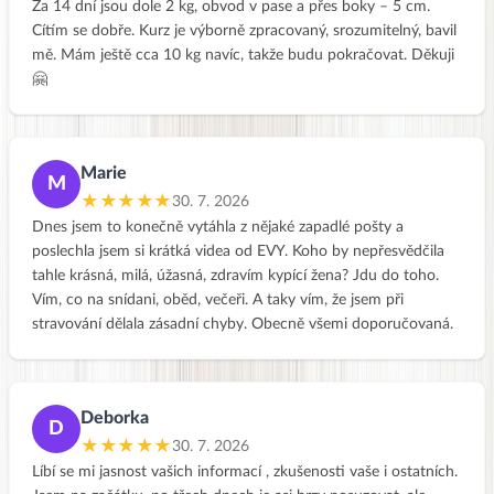
Za 14 dní jsou dole 2 kg, obvod v pase a přes boky – 5 cm.
Cítím se dobře. Kurz je výborně zpracovaný, srozumitelný, bavil
mě. Mám ještě cca 10 kg navíc, takže budu pokračovat. Děkuji
🤗
Marie
M
★★★★★
30. 7. 2026
Dnes jsem to konečně vytáhla z nějaké zapadlé pošty a
poslechla jsem si krátká videa od EVY. Koho by nepřesvědčila
tahle krásná, milá, úžasná, zdravím kypící žena? Jdu do toho.
Vím, co na snídani, oběd, večeři. A taky vím, že jsem při
stravování dělala zásadní chyby. Obecně všemi doporučovaná.
Deborka
D
★★★★★
30. 7. 2026
Líbí se mi jasnost vašich informací , zkušenosti vaše i ostatních.