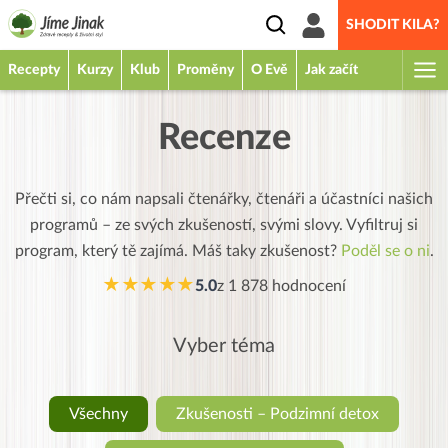
SHODIT KILA?
Recepty
Kurzy
Klub
Proměny
O Evě
Jak začít
Recenze
Přečti si, co nám napsali čtenářky, čtenáři a účastníci našich
programů – ze svých zkušeností, svými slovy. Vyfiltruj si
program, který tě zajímá. Máš taky zkušenost?
Poděl se o ni
.
★★★★★
5.0
z
1 878
hodnocení
Vyber téma
Všechny
Zkušenosti – Podzimní detox