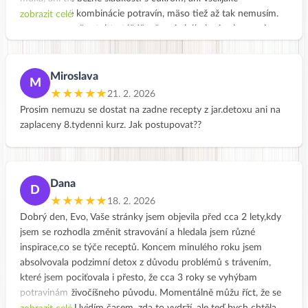
nestráviteľné kombinácie potravín, mäso tiež až tak nemusím.
zobrazit celé
Zistila som počas tohto týždňa, že mi chýbal pri celozrnnej
strave so zeleninou práve ten olej a asi zdravý tuk a tým pádom
aj výživa. Ďakujem Vám, že máte takýto kurz pre verejnosť.
Presne takéto jedálničky dávajú konečne zmysel, ako vhodne
Miroslava
M
skombinovať potraviny. Mne by sa páčilo, keby ste mali aj letný
★★★★★
21. 2. 2026
a zimný detox v ponuke :). Ešte to tu nemám celé okukané,
Prosim nemuzu se dostat na zadne recepty z jar.detoxu ani na
máte k dispozícii aj letné a zimné jedálničky na stránke :-)
zaplaceny 8.tydenni kurz. Jak postupovat??
Úctivo ďakujem a prajem pekný deň.
Dana
D
★★★★★
18. 2. 2026
Dobrý den, Evo, Vaše stránky jsem objevila před cca 2 lety,kdy
jsem se rozhodla změnit stravování a hledala jsem různé
inspirace,co se týče receptů. Koncem minulého roku jsem
absolvovala podzimní detox z důvodu problémů s trávením,
které jsem pociťovala i přesto, že cca 3 roky se vyhýbam
potravinám živočíšneho původu. Momentálně můžu říct, že se