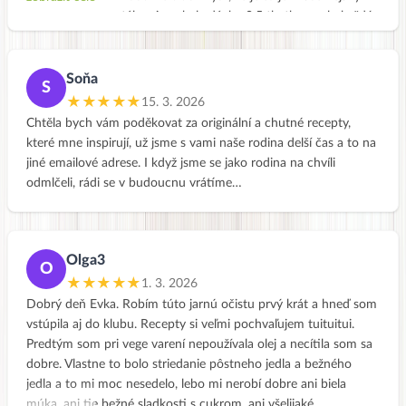
výkřik do tmy a stále mi nechala dávku 0,5 tb. thyrozolu každý
den. Ale já to trochu šulím.. věřím, že díky vytrvalé stravě to
bude uplně super a hlavně mi chutná a vůbec nevím zda se
ještě k masu vrátím, pracuji více na sobě, odpočívám a přestala
Soňa
S
jsem běhat a přešla jen do chůze. Měla jsem běh ráda, ale
★★★★★
15. 3. 2026
prostě to moje tělo teď nějak nebere. Nepiji ani alkohol ani
Chtěla bych vám poděkovat za originální a chutné recepty,
kávu, a to mi taky velmi prospívá :-) takže děkuji a pokračujeme
které mne inspirují, už jsme s vami naše rodina delší čas a to na
dál. Hodně štěstí i Vám holky!!!!
jiné emailové adrese. I když jsme se jako rodina na chvíli
odmlčeli, rádi se v budoucnu vrátíme…
Olga3
O
★★★★★
1. 3. 2026
Dobrý deň Evka. Robím túto jarnú očistu prvý krát a hneď som
vstúpila aj do klubu. Recepty si veľmi pochvaľujem tuituitui.
Predtým som pri vege varení nepoužívala olej a necítila som sa
dobre. Vlastne to bolo striedanie pôstneho jedla a bežného
jedla a to mi moc nesedelo, lebo mi nerobí dobre ani biela
múka, ani tie bežné sladkosti s cukrom, ani všelijaké