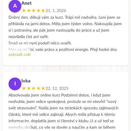
Anet
A
★★★★★
21. 1. 2026
Dobrý den, děkuji vám za kurz. Trápí mě nadváha. Loni jsem se
přihlásila na jarní detox. Měla jsem týden volno. Nakoupila jsem
si i potraviny, ale pak jsem nastoupila do práce a už jsem
nezvládla číst ani vařit.
Snad se mi nyní podaří něco uvařit.
Moc se mi líbí, vaše práce a pozitivní energie. Přeji hezké dny
zobrazit celé
Anet
Ivka
I
★★★★★
22. 12. 2025
Absolvovala jsem online kurz Podzimní detox, i když jsem
nezhubla, jsem velice spokojená, protože se mi otevřel “nový
svět stravování”. Našla jsem na stránkách spoustu zajímavých
článků, které mě velice zajímají. Abych měla přístup k těmto
informacím, doplatila jsem si členství v klubu JJ a už teď se
nemohu dočkat, co vše se dovím a naučím a kam se během