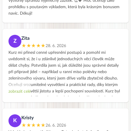
vytvořily opravdu výjimečný zážitek. 👏🍀 Moc oceňuji také
prohlídku s poutavým výkladem, která byla krásným bonusem
navíc. Děkuji!
Zita
Z
★★★★★
28. 6. 2026
Kurz mi přinesl cenné upřesnění postupů a pomohl mi
uvědomit si, že i u zdánlivě jednoduchých věcí člověk může
dělat chyby. Potvrdila jsem si, jak důležité jsou správné detaily
při přípravě jídel – například u ranní miso polévky nebo
zeleninového vývaru, který jsem dříve vařila zbytečně dlouho.
Oceňuji srozumitelné vysvětlení a praktické rady, díky kterým
jsem získala větší jistotu a lepší pochopení souvislostí. Kurz byl
zobrazit celé
pro mě velmi přínosný a odnesla jsem si z něj mnoho inspirace
do každodenní praxe. 😊
Kristy
K
★★★★★
26. 6. 2026