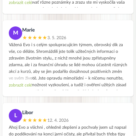
začala vypisovať rôzne poznámky a zrazu ste mi vyskočila vaša
zobrazit celé
Takže díky, díky! Zůstanu s vámi celý rok a těším se na další
stránka. Tak som si otvárala jedno video po druhom a veľmi ste
informace. Hanka
ma oslovili. Príjemný prejav a vystupovanie, dobre sa vás
počúva a ešte lepšie sa na vás pozerá. Tak som si povedala že
čosi malého vyskúšam, a tak sa zrodila miska čočkovej
Marie
M
pomazánka a musím povedať že je veľmi chutná😊
★★★★★
3. 5. 2026
Preto so myslím že toto by mohla byť tá moja správna cesta za
Vážená Evo i s celým spolupracujícím týmem, obrovský dík za
zdravím. Mám 54 rokov a budem mať za pár dní tretie vnúča,
vše, co děláte. Shromáždili jste tolik užitečných informací o
starým bude moja dcéra potrebovať pomôcť, tak potrebujem
zdravém životním stylu,, z nichž mnohé jsou zpřístupněny
veľa síl a energie. Som na úplnom začiatku, ale aspoň som našla
zdarma, ale i za finanční úhradu se lidé mohou účastnit různých
inšpiráciu a mám motiváciu. Ja som typ že na takéto zmeny
akcí a kurzů, aby se jim podařilo dosáhnout pozitivních změn
idem pomaly, najskôr sa potrebujem zoznámiť, ale verím že sa
ve svém životě. Jste opravdu mimořádní – k ničemu nenutíte,
nakoniec dostanem aj ku vám do klubu😊
jen nabízíte možnost vyzkoušení, a tudíž i ověření užitých zásad
zobrazit celé
Robíte to veľmi dobre a motivujete ľudí zdravo žiť. Ste úžasní.
v reálném životě. Jsem přesvědčena, že žádný z kurzů není
Ďakujem už len za ten úvod a prajem veľa úspechov.
drahý, jen si je potřeba uvědomit, jak drahý je náš vlastní život a
S pozdravom Gabika
za jak mnohdy nezdravé věci utrácíme.
Kromě všeho ostatniho vřele mohu doporučit shlédnutí videa
Libor
L
Vašeho rozhovoru s panem moderátorem Strakatým.
★★★★★
12. 4. 2026
Ať se vám všem i nadále daří šířit pohodový přístup k životu!
Ahoj Evo a všichni , ohledně zlepšení a pochvaly jsem už napsal
Marie
do poděkování na konci jarní očisty, ale přivítal bych třeba tipy