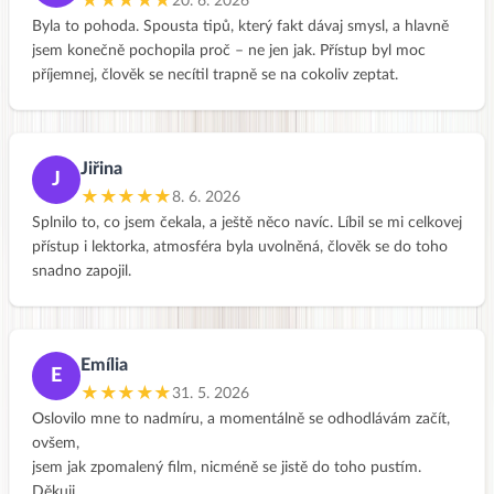
★★★★★
20. 6. 2026
Byla to pohoda. Spousta tipů, který fakt dávaj smysl, a hlavně
jsem konečně pochopila proč – ne jen jak. Přístup byl moc
příjemnej, člověk se necítil trapně se na cokoliv zeptat.
Jiřina
J
★★★★★
8. 6. 2026
Splnilo to, co jsem čekala, a ještě něco navíc. Líbil se mi celkovej
přístup i lektorka, atmosféra byla uvolněná, člověk se do toho
snadno zapojil.
Emília
E
★★★★★
31. 5. 2026
Oslovilo mne to nadmíru, a momentálně se odhodlávám začít,
ovšem,
jsem jak zpomalený film, nicméně se jistě do toho pustím.
Děkuji