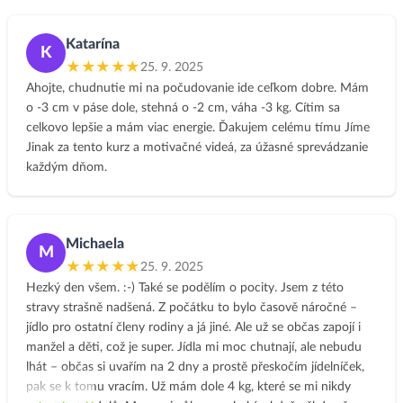
hlavně moc dobře spím. Cítím se odpočatá a nebývám už tak
hodně unavená.
Katarína
K
★★★★★
25. 9. 2025
Ahojte, chudnutie mi na počudovanie ide ceľkom dobre. Mám
o -3 cm v páse dole, stehná o -2 cm, váha -3 kg. Cítim sa
celkovo lepšie a mám viac energie. Ďakujem celému tímu Jíme
Jinak za tento kurz a motivačné videá, za úžasné sprevádzanie
každým dňom.
Michaela
M
★★★★★
25. 9. 2025
Hezký den všem. :-) Také se podělím o pocity. Jsem z této
stravy strašně nadšená. Z počátku to bylo časově náročné –
jídlo pro ostatní členy rodiny a já jiné. Ale už se občas zapojí i
manžel a děti, což je super. Jídla mi moc chutnají, ale nebudu
lhát – občas si uvařím na 2 dny a prostě přeskočím jídelníček,
pak se k tomu vracím. Už mám dole 4 kg, které se mi nikdy