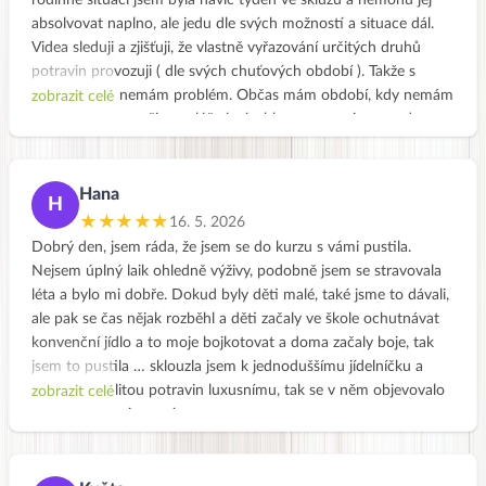
rodinné situaci jsem byla navíc týden ve skluzu a nemohu jej
Děkuji moc a hezký den, Dana
absolvovat naplno, ale jedu dle svých možností a situace dál.
Videa sleduji a zjišťuji, že vlastně vyřazování určitých druhů
potravin provozuji ( dle svých chuťových období ). Takže s
vyřazováním nemám problém. Občas mám období, kdy nemám
zobrazit celé
vůbec chuť na pečivo, mléčné výrobky, maso, vejce, apod….a
pak je období kdy se určité potraviny nemohu pár dní jakoby
dojíst. Zřejmě i proto mívám výkyvy energie a nálad a celkově
jsem v nepohodě. Je super zjistit jak se vše dá rozumně a
Hana
H
vyváženě nahradit . Určitě budu v receptech pokračovat i po
★★★★★
16. 5. 2026
kurzu. Po vyzkoušených receptech a cíleně vyřazených
Dobrý den, jsem ráda, že jsem se do kurzu s vámi pustila.
potravinách se opravdu cítím lépe a váha jde dolů sama.
Nejsem úplný laik ohledně výživy, podobně jsem se stravovala
Chyběla mě cesta jak do svého jídelníčku zařadit lehká jídla, více
léta a bylo mi dobře. Dokud byly děti malé, také jsme to dávali,
obilovin, luštěnin a hlavně jak je mohu sladit chutně se
ale pak se čas nějak rozběhl a děti začaly ve škole ochutnávat
zeleninou . Kurz předčil mé očekávání. Děkuji za tvou práci 👍
konvenční jídlo a to moje bojkotovat a doma začaly boje, tak
❤️
jsem to pustila … sklouzla jsem k jednoduššímu jídelníčku a
přestože kvalitou potravin luxusnímu, tak se v něm objevovalo
zobrazit celé
více masa a vajec a sýra.
Nemáme žádné zdravotní problémy, ani problémy s váhou a
tak ani nevím, proč jsem se do tohohle kurzu dala, ale asi to tak