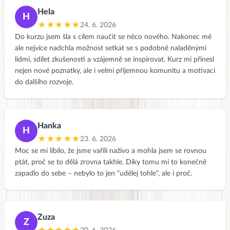
Hela
H
★★★★★
24. 6. 2026
Do kurzu jsem šla s cílem naučit se něco nového. Nakonec mě
ale nejvíce nadchla možnost setkat se s podobně naladěnými
lidmi, sdílet zkušenosti a vzájemně se inspirovat. Kurz mi přinesl
nejen nové poznatky, ale i velmi příjemnou komunitu a motivaci
do dalšího rozvoje.
Hanka
H
★★★★★
23. 6. 2026
Moc se mi líbilo, že jsme vařili naživo a mohla jsem se rovnou
ptát, proč se to dělá zrovna takhle. Díky tomu mi to konečně
zapadlo do sebe – nebylo to jen “udělej tohle”, ale i proč.
Zuza
Z