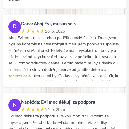
Dana: Ahoj Evi, musím se s
D
★★★★★
16. 5. 2026
Ahoj Evi, musím se s tebou podělit o malý úspěch. Dnes jsem
byla na kontrole na hematologii a měla jsem poprvé za spousty
let (někdo si všiml před 10 lety, že mám vysoké trombocyty a
nikdo neví od kdy) krevní obraz zcela v pořádku. Je pravda, že
se 3 Tromboreductiny denně, ale tím pádem mi byla dávka o 1
snížena. A to stravu dodržuji teprve od jarního detoxu a
pokračuji. A dokonce mi byl Godassal vyměněn za slabší lék, ke
zobrazit celé
kterému nemusím brát lék na žaludek ( po žalud. vředech),
takže o 2 pilulky méně. Mám neskutečnou radost.
Ale stále mám v sobě strach z bílkovin, je mi už 60 let a nechci
aby mi oslabovalo svalstvo právě nedostatkem bílkovin, mám
Naděžda: Evi moc děkuji za podporu
N
na mysli těch živočišných. Můžu být v klidu a pustit strach, aby
★★★★★
16. 5. 2026
mě nebrzdil a nepronásledoval mě ? Trochu jsem zhubla, odešla
Evi moc děkuji za podporu a velkou motivaci. Přiznám se
mi pneumatika kolem břicha, takže jsem ráda a dál už bych
myslela jsem, že toho budu zvládat mnohem víc :-), díky
nemusela hubnout. Mám obavy, aby to nešlo právě ze svalů.