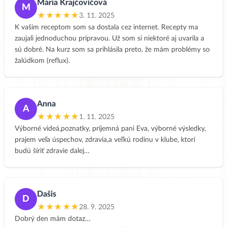
Mária Krajčovičová
M
★★★★★
3. 11. 2025
K vašim receptom som sa dostala cez internet. Recepty ma
zaujali jednoduchou prípravou. Už som si niektoré aj uvarila a
sú dobré. Na kurz som sa prihlásila preto, že mám problémy so
žalúdkom (reflux).
Anna
A
★★★★★
1. 11. 2025
Výborné videá,poznatky, príjemná pani Eva, výborné výsledky,
prajem veľa úspechov, zdravia,a veľkú rodinu v klube, ktorí
budú šíriť zdravie dalej…
Dašis
D
★★★★★
28. 9. 2025
Dobrý den mám dotaz…