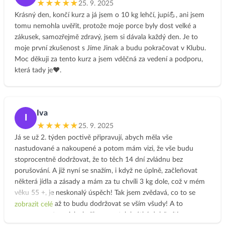
výborné recepty, na kterých si denodenně pochutnávám. A
★★★★★
25. 9. 2025
když už si myslím, že už to být lepší nemůže, vždy to posunete
Krásný den, končí kurz a já jsem o 10 kg lehčí, jupí💪, ani jsem
o ještě laťku výš. ❤️🙏
tomu nemohla uvěřit, protože moje porce byly dost velké a
zákusek, samozřejmě zdravý, jsem si dávala každý den. Je to
moje první zkušenost s Jíme Jinak a budu pokračovat v Klubu.
Moc děkuji za tento kurz a jsem vděčná za vedení a podporu,
která tady je❤️.
Iva
I
★★★★★
25. 9. 2025
Já se už 2. týden poctivě připravují, abych měla vše
nastudované a nakoupené a potom mám vizi, že vše budu
stoprocentně dodržovat, že to těch 14 dní zvládnu bez
porušování. A již nyní se snažím, i když ne úplně, začleňovat
některá jídla a zásady a mám za tu chvíli 3 kg dole, což v mém
věku 55 +, je neskonalý úspěch! Tak jsem zvědavá, co to se
mnou udělá, až to budu dodržovat se vším všudy! A to
zobrazit celé
nemluvím o tom, jak skvěle se po tak krátké době cítím a