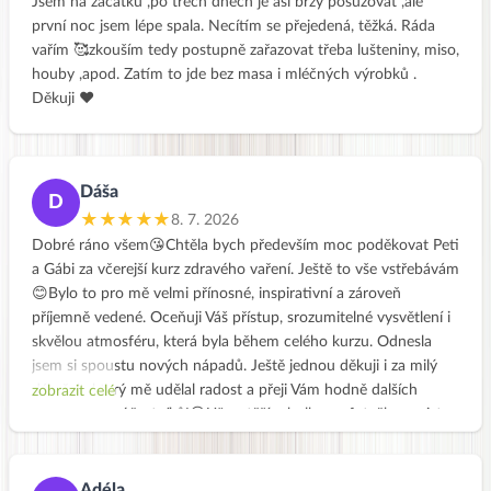
Jsem na začátku ,po třech dnech je asi brzy posuzovat ,ale
první noc jsem lépe spala. Necítím se přejedená, těžká. Ráda
vařím 🥰zkouším tedy postupně zařazovat třeba lušteniny, miso,
houby ,apod. Zatím to jde bez masa i mléčných výrobků .
Děkuji ❤️
Dáša
D
★★★★★
8. 7. 2026
Dobré ráno všem😘Chtěla bych především moc poděkovat Peti
a Gábi za včerejší kurz zdravého vaření. Ještě to vše vstřebávám
😊Bylo to pro mě velmi přínosné, inspirativní a zároveň
příjemně vedené. Oceňuji Váš přístup, srozumitelné vysvětlení i
skvělou atmosféru, která byla během celého kurzu. Odnesla
jsem si spoustu nových nápadů. Ještě jednou děkuji i za milý
dáreček, který mě udělal radost a přeji Vám hodně dalších
zobrazit celé
spokojených účastníků!😊Už se těším holky na fotečky, co jste
dobrého uvařily👍Hezký víkend
Adéla