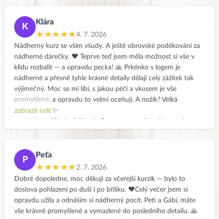
únavu a usmívat se na nás 💯👏👏👏🩷Dárková taštička je
úžasná🙌Těším se na svůj první zeleninový vývar. Škoda, že jsem
Klára
K
si ten tvůj, Peti, včera nevyfotila. Ale můžete mi poslat některá
★★★★★
4. 7. 2026
fotku, až ho budete vařit 🙏🏻 děkuju.
Nádherný kurz se vším všudy. A ještě obrovské poděkování za
nádherné dárečky. ❤️ Teprve teď jsem měla možnost si vše v
klidu rozbalit — a opravdu pecka! 🙏 Prkénko s logem je
nádherné a přesně tyhle krásné detaily dělají celý zážitek tak
výjimečný. Moc se mi líbí, s jakou péčí a vkusem je vše
promyšlené, a opravdu to velmi oceňuji. A nožík? Velká
vděčnost! 🔪✨
zobrazit celé
Určitě si pořídím i větší nože Samura, protože mě opravdu
nadchly.
Peťa
P
★★★★★
2. 7. 2026
Dobré dopoledne, moc děkuji za včerejší kurzík — bylo to
doslova pohlazení po duši i po bříšku. ❤️Celý večer jsem si
opravdu užila a odnáším si nádherný pocit. Peti a Gábi, máte
vše krásně promyšlené a vymazlené do posledního detailu. 🙏