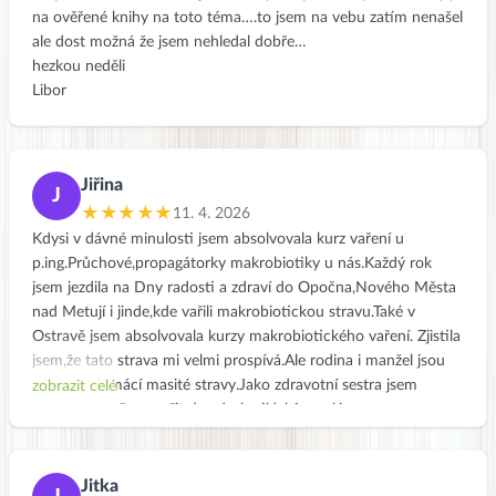
na ověřené knihy na toto téma….to jsem na vebu zatím nenašel
ale dost možná že jsem nehledal dobře…
hezkou neděli
Libor
Jiřina
J
★★★★★
11. 4. 2026
Kdysi v dávné minulosti jsem absolvovala kurz vaření u
p.ing.Průchové,propagátorky makrobiotiky u nás.Každý rok
jsem jezdila na Dny radosti a zdraví do Opočna,Nového Města
nad Metují i jinde,kde vařili makrobiotickou stravu.Také v
Ostravě jsem absolvovala kurzy makrobiotického vaření. Zjistila
jsem,že tato strava mi velmi prospívá.Ale rodina i manžel jsou
příznivci domácí masité stravy.Jako zdravotní sestra jsem
zobrazit celé
neměla tolik času vařit dva druhy jídel.A nyní jsem v
důchodu,tak se snažím Vaše recepty občas vařit,zase jen pro
sebe.Sice mám víc času,ale zahrádka a domácnost mě
zaměstná a práce už nejde tak od ruky.Velmi si cením,že na
Jitka