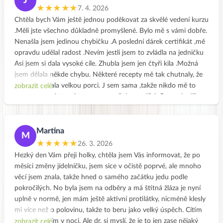
J
Vašich stránkách jsou recepty prakticky uspořádány a mohu se
★★★★★
7. 4. 2026
v nich rychle orientovat.Také všechny rady je dobré si
Chtěla bych Vám ještě jednou poděkovat za skvělé vedení kurzu
zopakovat.Stránky jsou skvělé a za ty roky vidím že stále je
.Měli jste všechno důkladně promyšlené. Bylo mě s vámi dobře.
něco nového.Děkuji za Vaši snahu,nabádat nás ke zdravějšímu
Nenašla jsem jedinou chybičku .A poslední dárek certifikát ,mě
jídelníčku.Jiřina Hlisníková
opravdu udělal radost .Nevím jestli jsem to zvládla na jedničku
Asi jsem si dala vysoké cíle. Zhubla jsem jen čtyři kila .Možná
jsem dělala někde chybu. Některé recepty mě tak chutnaly, že
jsem si asi dala velkou porci. J sem sama ,takže nikdo mě to
zobrazit celé
nepomohl sníst , ani to se mnou nikdo nesdílel. Co se zlepšilo
,to jsou úzkosti a mírné deprese .Unava také zmizela., bolest
kolene se zmenšila .Asi je to na mě vidět i celkově, protože
kamarádka mi řekla že jsem nějaká jiná, taková rozzářená .Tak
Martina
M
když to tak čtu tak přece jsem něčeho dosáhla. Už se dovedu i
★★★★★
26. 3. 2026
radovat .Ale budu pokračovat dál v očistě .Zdravotních
Hezký den Vám přeji holky, chtěla jsem Vás informovat, že po
problémů mám ještě dost a hlavně je to způsobeno mou
měsíci změny jídelníčku, jsem sice v očistě poprvé, ale mnoho
nadváhou. .Evi jak Tobě to dlouho trvalo ,než ses zbavila všech
věcí jsem znala, takže hned o samého začátku jedu podle
nemocí.? Jinak jsem ráda ,že jsem se přihlásila do vašeho
pokročilých. No byla jsem na odběry a má štítná žláza je nyní
kurzu.Ted už vím jak na to.Ale trvalo mi to , šlo mi to všechno
uplně v normě, jen mám ještě aktivní protilátky, nicméně klesly
moc pomalu .Jinak vám přeji moc úspěchů ve vaší záslužné
mi více než o polovinu, takže to beru jako velký úspěch. Cítím
práci.
se dobře, spím v noci. Ale dr. si myslí, že je to jen zase nějaký
zobrazit celé