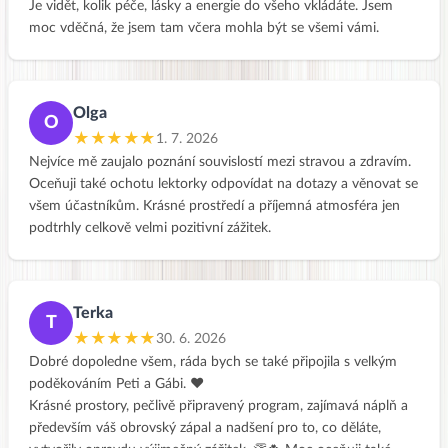
Je vidět, kolik péče, lásky a energie do všeho vkládáte. Jsem
moc vděčná, že jsem tam včera mohla být se všemi vámi.
Olga
O
★★★★★
1. 7. 2026
Nejvíce mě zaujalo poznání souvislostí mezi stravou a zdravím.
Oceňuji také ochotu lektorky odpovídat na dotazy a věnovat se
všem účastníkům. Krásné prostředí a příjemná atmosféra jen
podtrhly celkově velmi pozitivní zážitek.
Terka
T
★★★★★
30. 6. 2026
Dobré dopoledne všem, ráda bych se také připojila s velkým
poděkováním Peti a Gábi. ❤️
Krásné prostory, pečlivě připravený program, zajímavá náplň a
především váš obrovský zápal a nadšení pro to, co děláte,