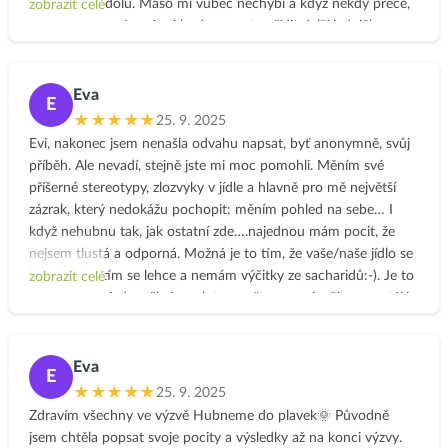
nedařily dát dolů. Maso mi vůbec nechybí a když někdy přece,
zobrazit celé
dávám si rybu. Jen si asi budu muset pořídit další ledničku na
zeleninu. :-))) Začala jsem Jarní očistou, teď mám zakoupený
kurz Hubneme do plavek a zároveň se stala členkou Klubu –
Jíme Jinak. Děkuji, Evičko, že jsi mi vstoupila do života!
Eva
E
★★★★★
25. 9. 2025
Evi, nakonec jsem nenašla odvahu napsat, byť anonymně, svůj
příběh. Ale nevadí, stejně jste mi moc pomohli. Měním své
příšerné stereotypy, zlozvyky v jídle a hlavně pro mě největší
zázrak, který nedokážu pochopit: měním pohled na sebe… I
když nehubnu tak, jak ostatní zde….najednou mám pocit, že
nejsem tlustá a odporná. Možná je to tím, že vaše/naše jídlo se
lépe tráví, cítím se lehce a nemám výčitky ze sacharidů:-). Je to
zobrazit celé
neskutečné. A dospěla jsem k tomu, že nemusím žít v neustálé
nenávisti ke svému tělu. Evi, píšu to hlavně proto, že ti chci
moc poděkovat!! Děkuji ti za to, co na Jíme Jinak pro všechny
děláš. Je to úžasné! Zůstávám v klubu Jíme Jinak a těším se na
Eva
E
Jarní očistu :-))).
★★★★★
25. 9. 2025
Přeji všem krásný zbytek roku a do nového roku zdraví,
Zdravím všechny ve výzvě Hubneme do plavek🌞 Původně
pohodu, lásku a zkrátka vše, co si jen budete hezkého přát!💞
jsem chtěla popsat svoje pocity a výsledky až na konci výzvy.