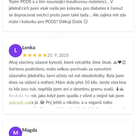
Trpím PCOS a s tím související inzulínovou rezistencí… V
jídelníčcích jsem však našla jen kolonku pro diabetes k čemuž
se dopracovat nechci proto jsem také tady… Ale zajímá mě zda
máte i kolonku pro PCOS? Děkuji Dašis 😏
Lenka
L
★★★★★
25. 9. 2025
Ahoj všechny úžasné bytosti, které vytváříte Jíme Jinak. 🙏❤️👏
Sečteno podtrženo, máte velkou pochvalu za vytvoření
úžasného jídelníčku Jarní očisty od mé obezitoložky. Byla jsem
dnes na vážení a měření. Mám dole přes 10 kilo. Jenže všechna
ta kila jsou tuk, nepřišla jsem ani o desetinu gramu svalů. 🤷🙏
Koukala na mě, jako když jsem spadla z višně a stejně tak jsem
na ni koukala já. 😂 Prý ještě u nikoho, a u veganů nebo
zobrazit celé
vegetariánů už vůbec, neviděla tak dobré výsledky a tak pestrý
jídelníček. Takže dámy, to je váš neuvěřitelný úspěch. 🙏🙏🙏❤️
💚❤️ A já se vám moc omlouvám, protože jsem čekala, že to tak
dobře nedopadne. 🤭Děkuju moc za všechny ty neuvěřitelně
Magda
M