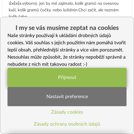
👍👍👍.výborný. jen by mě zajímalo, kolik gramů na ovesnou
kaši, kolik gramů čočky, nebo luštěnin.Chci začít, ale neznám
kolik čeho.
I my se vás musíme zeptat na cookies
Naše stránky používají k ukládání drobných údajů
Markéta
cookies. Váš souhlas s jejich použitím nám pomáhá tvořit
M
lepší obsah, přehlednější stránky a více vám porozumět.
★★★★★
15. 7. 2025
Nesouhlas může způsobit, že stránky nepoběží správně a
Krásný den Petru, moc děkuju. Zaměřím se na snídaně. Jen si
trochu počkám. Jsem téměř do konce měsíce na návštěvě na
nebudete z nich mít takovou radost :-)
Islandu, a zde nemám moc možností.
Dostaly se mi tu ale do rukou knihy od Tomáše Kašpara : Krutá
Přijmout
Funkční nastavení potřebujeme (vždy
hra o tvé zdraví, Nespěchejte do rakve a Umíráme na
aktivní)
objednávku. Jsou to skvělé knihy a já se těším, až přijedu domů
a začnu o sebe lépe pečovat 😊.
Nastavit preference
zobrazit celé
Přeji krásné léto 🌞🌹🍀
Zásady cookies
Statistiky pro lepší obsah
milenium.cz
Zásady ochrany osobních údajů
M
★★★★★
4. 7. 2025