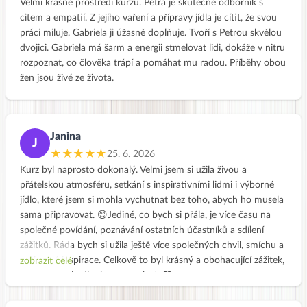
Velmi krásné prostředí kurzu. Petra je skutečně odborník s
citem a empatií. Z jejího vaření a přípravy jídla je cítit, že svou
práci miluje. Gabriela ji úžasně doplňuje. Tvoří s Petrou skvělou
dvojici. Gabriela má šarm a energii stmelovat lidi, dokáže v nitru
rozpoznat, co člověka trápí a pomáhat mu radou. Příběhy obou
žen jsou živé ze života.
Janina
J
★★★★★
25. 6. 2026
Kurz byl naprosto dokonalý. Velmi jsem si užila živou a
přátelskou atmosféru, setkání s inspirativními lidmi i výborné
jídlo, které jsem si mohla vychutnat bez toho, abych ho musela
sama připravovat. 😊Jediné, co bych si přála, je více času na
společné povídání, poznávání ostatních účastníků a sdílení
zážitků. Ráda bych si užila ještě více společných chvil, smíchu a
vzájemné inspirace. Celkově to byl krásný a obohacující zážitek,
zobrazit celé
na který budu dlouho vzpomínat. ❤️