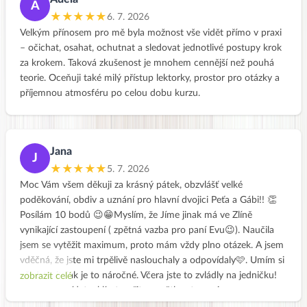
A
★★★★★
6. 7. 2026
Velkým přínosem pro mě byla možnost vše vidět přímo v praxi
– očichat, osahat, ochutnat a sledovat jednotlivé postupy krok
za krokem. Taková zkušenost je mnohem cennější než pouhá
teorie. Oceňuji také milý přístup lektorky, prostor pro otázky a
příjemnou atmosféru po celou dobu kurzu.
Jana
J
★★★★★
5. 7. 2026
Moc Vám všem děkuji za krásný pátek, obzvlášť velké
poděkování, obdiv a uznání pro hlavní dvojici Peťa a Gábi!! 👏
Posílám 10 bodů 😉😁Myslím, že Jíme jinak má ve Zlíně
vynikající zastoupení ( zpětná vazba pro paní Evu😉). Naučila
jsem se vytěžit maximum, proto mám vždy plno otázek. A jsem
vděčná, že jste mi trpělivě naslouchaly a odpovídaly🩷. Umím si
představit, jak je to náročné. Včera jste to zvládly na jedničku!
zobrazit celé
Fotit, odpovídat, uklízet, vařit, vysvětlovat, na nic
nezapomenout, sledovat čas, všechno stihnout, nedat najevo