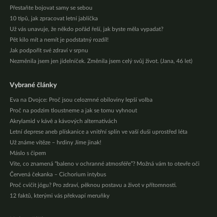
Přestaňte bojovat samy se sebou
10 tipů, jak zpracovat letní jablíčka
Už vás unavuje, že někdo pořád řeší, jak byste měla vypadat?
Pět kilo mít a nemít je podstatný rozdíl!
Jak podpořit své zdraví v srpnu
Nezměnila jsem jen jídelníček. Změnila jsem celý svůj život. (Jana, 46 let)
Vybrané články
Eva na Dvojce: Proč jsou celozrnné obiloviny lepší volba
Proč na podzim tloustneme a jak se tomu vyhnout
Akrylamid v kávě a kávových alternativách
Letní deprese aneb plískanice a vnitřní splín ve vaší duši uprostřed léta
Už známe vítěze – hrdiny Jíme jinak!
Máslo s čipem
Víte, co znamená “baleno v ochranné atmosféře”? Možná vám to otevře oči
Červená čekanka – Cichorium intybus
Proč cvičit jógu? Pro zdraví, pěknou postavu a život v přítomnosti.
12 faktů, kterými vás překvapí meruňky