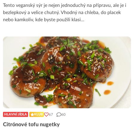
Tento veganský sýr je nejen jednoduchý na přípravu, ale je i
bezlepkový a velice chutný. Vhodný na chleba, do placek
nebo kamkoliv, kde byste použili klasi
...
67
60
HLAVNÍ JÍDLA
KLUB
Citrónové tofu nugetky