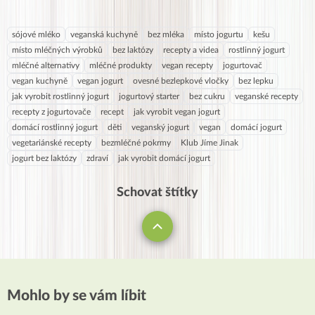
sójové mléko
veganská kuchyně
bez mléka
místo jogurtu
kešu
místo mléčných výrobků
bez laktózy
recepty a videa
rostlinný jogurt
mléčné alternativy
mléčné produkty
vegan recepty
jogurtovač
vegan kuchyně
vegan jogurt
ovesné bezlepkové vločky
bez lepku
jak vyrobit rostlinný jogurt
jogurtový starter
bez cukru
veganské recepty
recepty z jogurtovače
recept
jak vyrobit vegan jogurt
domácí rostlinný jogurt
děti
veganský jogurt
vegan
domácí jogurt
vegetariánské recepty
bezmléčné pokrmy
Klub Jíme Jinak
jogurt bez laktózy
zdraví
jak vyrobit domácí jogurt
Schovat štítky
Mohlo by se vám líbit