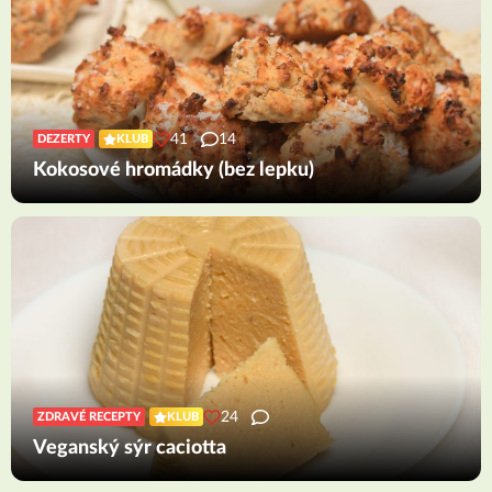
41
14
DEZERTY
KLUB
Kokosové hromádky (bez lepku)
24
ZDRAVÉ RECEPTY
KLUB
Veganský sýr caciotta