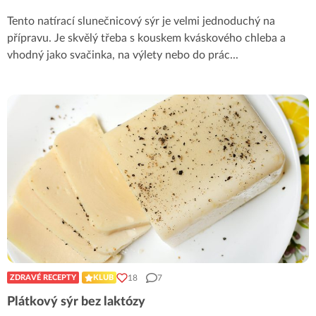
Tento natírací slunečnicový sýr je velmi jednoduchý na
přípravu. Je skvělý třeba s kouskem kváskového chleba a
vhodný jako svačinka, na výlety nebo do prác
...
18
7
ZDRAVÉ RECEPTY
KLUB
Plátkový sýr bez laktózy