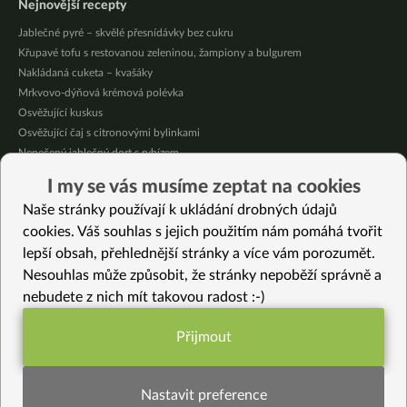
Nejnovější recepty
Jablečné pyré – skvělé přesnídávky bez cukru
Křupavé tofu s restovanou zeleninou, žampiony a bulgurem
Nakládaná cuketa – kvašáky
Mrkvovo-dýňová krémová polévka
Osvěžující kuskus
Osvěžující čaj s citronovými bylinkami
Nepečený jablečný dort s rybízem
Čokoládové muffiny s mangovým krémem
I my se vás musíme zeptat na cookies
Meruňky a jablka v citrónovém želé
Naše stránky používají k ukládání drobných údajů
Krémová zeleninová polévka s koprem a vločkami
cookies. Váš souhlas s jejich použitím nám pomáhá tvořit
lepší obsah, přehlednější stránky a více vám porozumět.
Vybrané recepty
Nesouhlas může způsobit, že stránky nepoběží správně a
Podzimní římské gnocchi
nebudete z nich mít takovou radost :-)
Cuketová miso pomazánka
Chia pudink z mechu a kapradí
Přijmout
Naše nejoblíbenější pickles
Funkční nastavení potřebujeme (vždy
Tempeh s tuřínem a arašídovou omáčkou
aktivní)
Jahodový želé dezert (bez lepku)
Nastavit preference
Zelenina a tofu smažené v hrašce