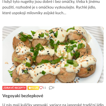
I když tyto nugetky jsou dobré i bez omáčky, třeba k jinému
použití, rozhodně je s omáčkou vyzkoušejte. Rychlé jídlo,
které uspokojí milovníky asijské kuch
...
11
9
ZDRAVÉ RECEPTY
KLUB
Vegoyaki bezlepkové
U nás mají kuličky vegoyaki, variace na japonské tradiční jídlo