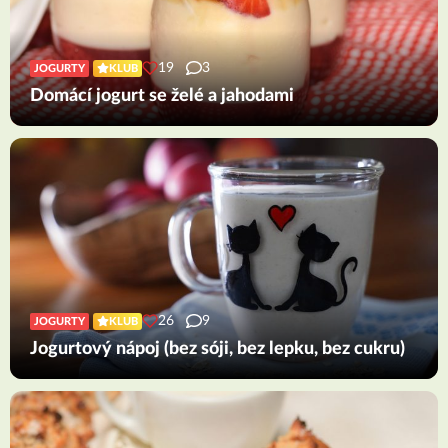
19
3
JOGURTY
KLUB
Domácí jogurt se želé a jahodami
26
9
JOGURTY
KLUB
Jogurtový nápoj (bez sóji, bez lepku, bez cukru)