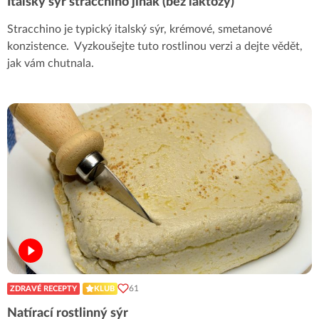
Italský sýr stracchino jinak (bez laktózy)
Stracchino je typický italský sýr, krémové, smetanové
konzistence. Vyzkoušejte tuto rostlinou verzi a dejte vědět,
jak vám chutnala.
61
ZDRAVÉ RECEPTY
KLUB
Natírací rostlinný sýr