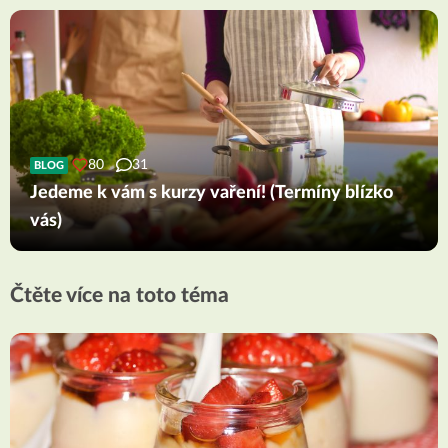
80
31
BLOG
Jedeme k vám s kurzy vaření! (Termíny blízko
vás)
Čtěte více na toto téma