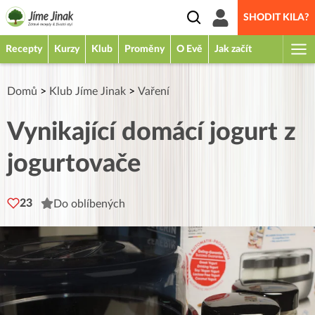
SHODIT KILA?
Recepty
Kurzy
Klub
Proměny
O Evě
Jak začít
Domů
>
Klub Jíme Jinak
>
Vaření
Vynikající domácí jogurt z
jogurtovače
23
Do oblíbených