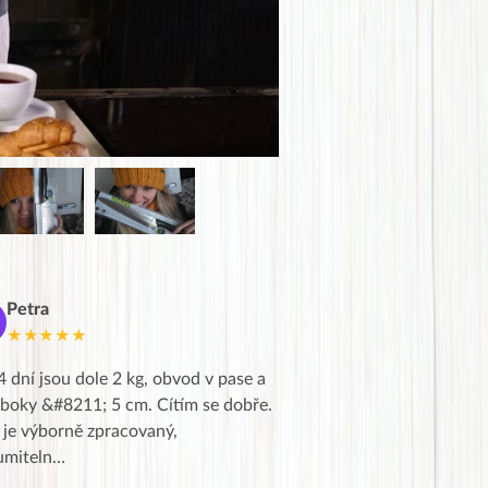
Petra
Marie
M
★★★★★
★★★★★
4 dní jsou dole 2 kg, obvod v pase a
Dnes jsem to konečně vytáh
 boky &#8211; 5 cm. Cítím se dobře.
zapadlé pošty a poslechla j
 je výborně zpracovaný,
videa od EVY. Koho by nepř
umiteln…
tahl…