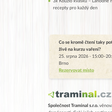
3x Kouzlo kvásku – Lahodné m
recepty pro každý den
Co se kromě čtení taky po
živě na kurzu vaření?
25. srpna 2026 · 15:00–20:
Brno
Rezervovat místo
Společnost Traminal s.r.o.
věnov