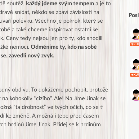
adě soutěž,
každý jdeme svým tempem
a je to
ravě snídat, někdo se zbaví závislosti na
Pos
uvaří polévku. Všechno je pokrok, který se
 tobě a také chceme inspirovat ostatní ke
k. Ceny tedy nejsou jen pro ty, kdo shodili
KU
těžké nemoci.
Odměníme ty, kdo na sobě
i se, zavedli nový zvyk.
KU
 hodný obdivu. To dokážeme pochopit, protože
 na kohokoliv “cizího”. Ale! Na Jíme Jinak se
ožná “ta drobnost” ve tvých očích, co se ti
 lidí ke změně. A možná i tebe před časem
ných hrdinů Jíme Jinak. Přidej se k hrdinům