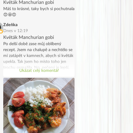
Květák Manchurian gobi
Máš to krásné, taky bych si pochutnala
😍🤩😍
Zdeňka
Dnes v 12:19
Květák Manchurian gobi
Po delší době zase můj oblíbený
recept. Jsem na chalupě a nechtělo se
mi zatápět v kamnech, abych si květák
upekla. Tak jsem ho místo toho jen
trochu osmažila. No, pečený je lepší,
Ukázat celý komentář
ale taky to šlo. Moc jsem si
pochutnala.