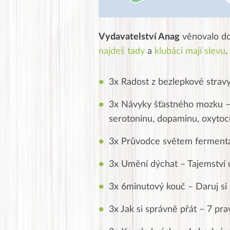
Vydavatelství Anag
věnovalo do
najdeš tady
a
klubáci mají slevu
.
3x Radost z bezlepkové strav
3x Návyky šťastného mozku –
serotoninu, dopaminu, oxytoc
3x Průvodce světem ferment
3x Umění dýchat – Tajemství
3x 6minutový kouč – Daruj si
3x Jak si správně přát – 7 pra