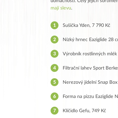
domácnosti. Celý jejich sortime
mají slevu
.
Sušička Yden, 7 790 Kč
Nízký hrnec Eaziglide 28 
Výrobník rostlinných mlék
Filtrační lahev Sport Berk
Nerezový jídelní Snap Box
Forma na pizzu Eaziglide 
Klíčidlo Gefu, 749 Kč