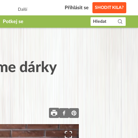
Přihlásit se
SHODIT KILA?
Další
Potkej se
Hledat
áme dárky