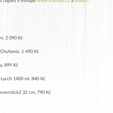
nt najdeš v eshopu
www.traminal.cz
a
klubáci
cm, 2 090 Kč
 Chufamix, 1 490 Kč
ey, 899 Kč
 Lurch 1400 ml, 840 Kč
Neverstick2 32 cm, 790 Kč