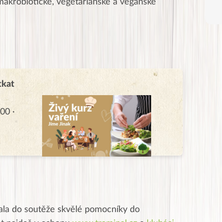
akrobiotické, vegetariánské a veganské
tkat
00 ·
ala do soutěže skvělé pomocníky do