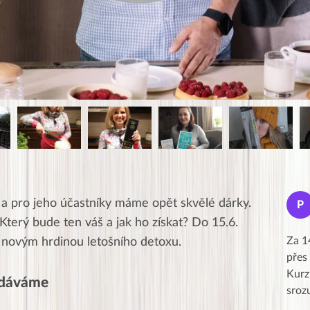
Jana
 a pro jeho účastníky máme opět skvělé dárky.
J
P
★★★★★
terý bude ten váš a jak ho získat? Do 15.6.
Moc Vám všem děkuji za krásný pátek,
Za 1
t novým hrdinou letošního detoxu.
obzvlášť velké poděkování, obdiv a
přes
uznání pro hlavní dvojici Peťa a Gábi!! 👏
Kurz
zdáváme
Posílá…
sroz