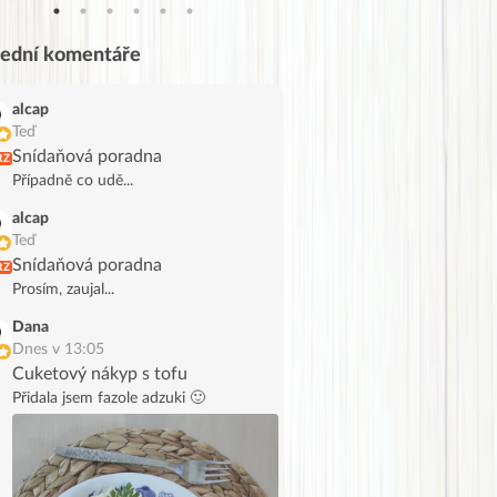
lední komentáře
alcap
Teď
Snídaňová poradna
RZ
Případně co udě...
alcap
Teď
Snídaňová poradna
RZ
Prosím, zaujal...
Dana
Dnes v 13:05
Cuketový nákyp s tofu
Přidala jsem fazole adzuki 🙂