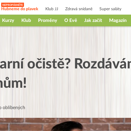
Hubneme do plavek
Klub JJ
Zdravá snídaně
Super saláty
Kurzy
Klub
Proměny
O Evě
Jak začít
Magazín
 Jarní očistě? Rozdáv
nům!
 oblíbených