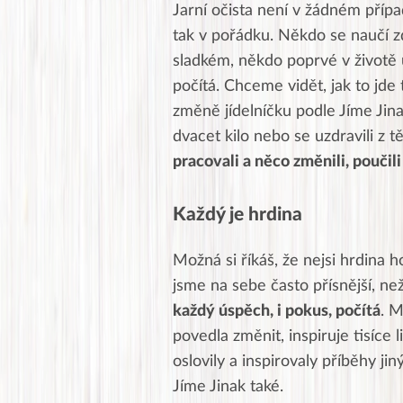
Jarní očista není v žádném příp
tak v pořádku. Někdo se naučí zd
sladkém, někdo poprvé v životě 
počítá. Chceme vidět, jak to jde
změně jídelníčku podle Jíme Jina
dvacet kilo nebo se uzdravili z 
pracovali a něco změnili, poučil
Každý je hrdina
Možná si říkáš, že nejsi hrdina
jsme na sebe často přísnější, než
každý úspěch, i pokus, počítá
. M
povedla změnit, inspiruje tisíce
oslovily a inspirovaly příběhy ji
Jíme Jinak také.