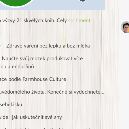
 výzvy 21 skvělých knih. Celý
sortiment
y – Zdravé vaření bez lepku a bez mléka
 Naučte svůj mozek produkovat více
inu a endorfinů
ace podle Farmhouse Culture
 uvědomělého života. Konečně si vydechnete…
 sebelásku
videl, jak uskutečnit své sny