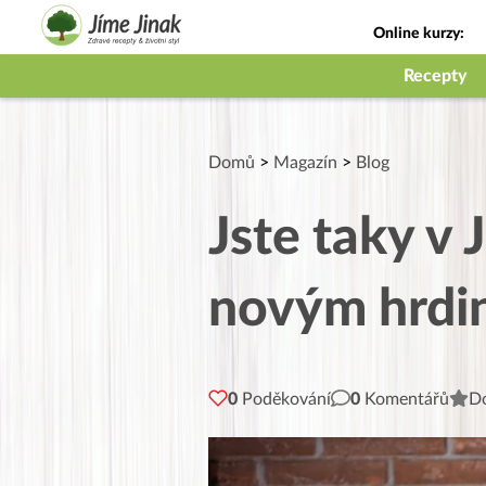
Online kurzy:
Jak na babičky
Recepty
Domů
>
Magazín
>
Blog
Jste taky v
novým hrdi
0
Poděkování
0
Komentářů
Do