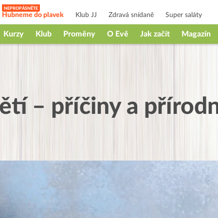
Hubneme do plavek
Klub JJ
Zdravá snídaně
Super saláty
Kurzy
Klub
Proměny
O Evě
Jak začít
Magazín
tí – příčiny a přírod