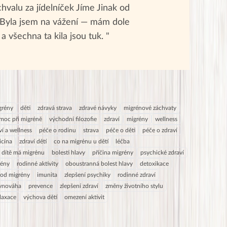
valu za jídelníček Jíme Jinak od
. Byla jsem na vážení — mám dole
 a všechna ta kila jsou tuk. "
grény
děti
zdravá strava
zdravé návyky
migrénové záchvaty
moc při migréně
východní filozofie
zdraví
migrény
wellness
ví a wellness
péče o rodinu
strava
péče o děti
péče o zdraví
icína
zdraví dětí
co na migrénu u dětí
léčba
 dítě má migrénu
bolesti hlavy
příčina migrény
psychické zdraví
rény
rodinné aktivity
oboustranná bolest hlavy
detoxikace
t od migrény
imunita
zlepšení psychiky
rodinné zdraví
vnováha
prevence
zlepšení zdraví
změny životního stylu
laxace
výchova dětí
omezení aktivit