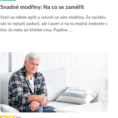
Snadné modřiny: Na co se zaměřit
Stačí se někde opřít a vytvoří se vám modřina. Ze začátku
vás to nejspíš zaskočí, ale časem si na to možná zvyknete s
tím, že máte asi křehké cévy. Pojďme
...
38
KLUB