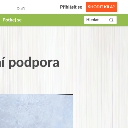
Přihlásit se
SHODIT KILA?
Další
Potkej se
Hledat
ní podpora