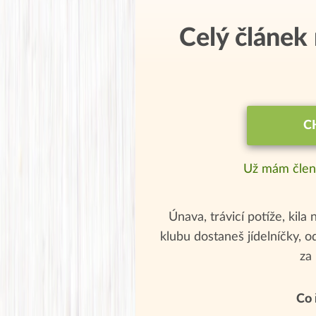
Celý článek
C
Už mám člen
Únava, trávicí potíže, kila 
klubu dostaneš jídelníčky, 
za
Co 