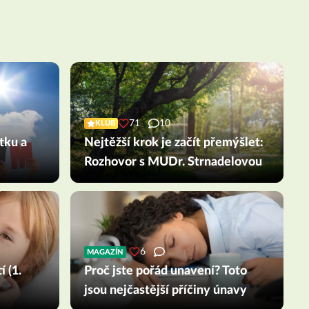
71
10
KLUB
tku a
Nejtěžší krok je začít přemýšlet:
Rozhovor s MUDr. Strnadelovou
6
MAGAZÍN
í (1.
Proč jste pořád unavení? Toto
jsou nejčastější příčiny únavy