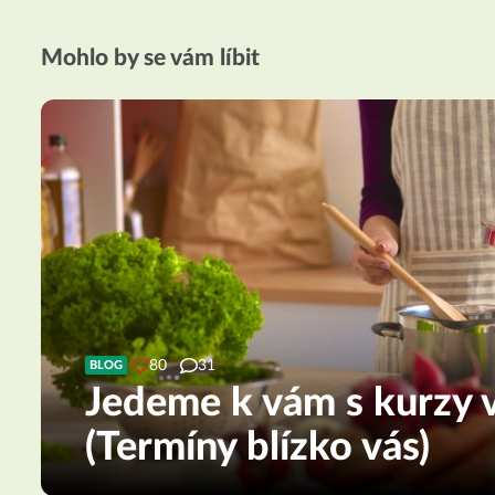
Mohlo by se vám líbit
80
31
BLOG
Jedeme k vám s kurzy v
(Termíny blízko vás)