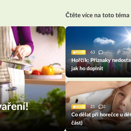
Čtěte více na toto téma
63
KLUB
Hořčík: Příznaky nedosta
jak ho doplnit
aření!
21
2
KLUB
Co dělat při horečce u dět
část)