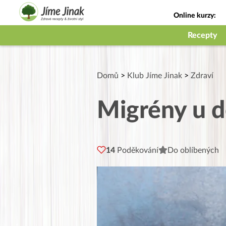
Online kurzy:
Jak na babičky
Recepty
Domů
>
Klub Jíme Jinak
>
Zdraví
Migrény u dě
14
Poděkování
Do oblíbených