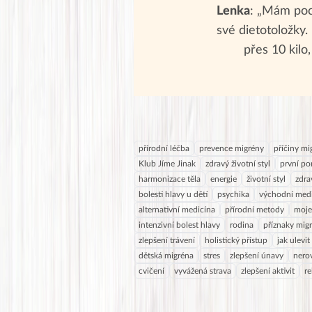
Lenka
: „Mám poch
své dietotoložky
přes 10 kilo,
přírodní léčba
prevence migrény
příčiny mi
Klub Jíme Jinak
zdravý životní styl
první po
harmonizace těla
energie
životní styl
zdra
bolesti hlavy u dětí
psychika
východní med
alternativní medicína
přírodní metody
moje
intenzivní bolest hlavy
rodina
příznaky mig
zlepšení trávení
holistický přístup
jak ulevi
dětská migréna
stres
zlepšení únavy
nero
cvičení
vyvážená strava
zlepšení aktivit
re