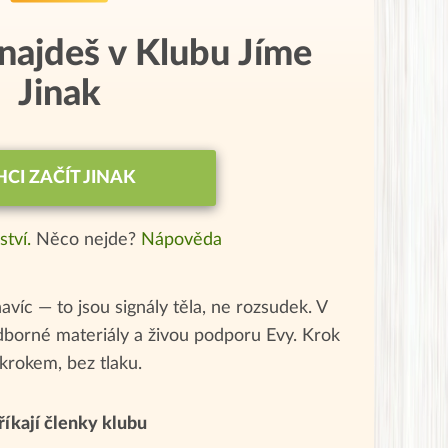
 najdeš v Klubu Jíme
Jinak
HCI ZAČÍT JINAK
ství.
Něco nejde?
Nápověda
navíc — to jsou signály těla, ne rozsudek. V
odborné materiály a živou podporu Evy. Krok
 krokem, bez tlaku.
říkají členky klubu