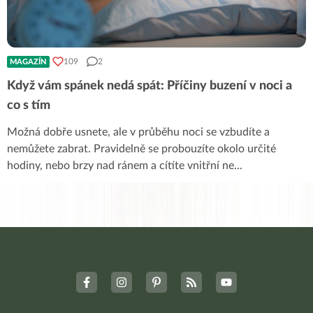
109
2
MAGAZÍN
Když vám spánek nedá spát: Příčiny buzení v noci a
co s tím
Možná dobře usnete, ale v průběhu noci se vzbudíte a
nemůžete zabrat. Pravidelně se probouzíte okolo určité
hodiny, nebo brzy nad ránem a cítíte vnitřní ne
...