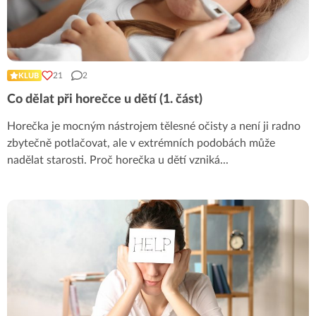
21
2
KLUB
Co dělat při horečce u dětí (1. část)
Horečka je mocným nástrojem tělesné očisty a není ji radno
zbytečně potlačovat, ale v extrémních podobách může
nadělat starosti. Proč horečka u dětí vzniká
...