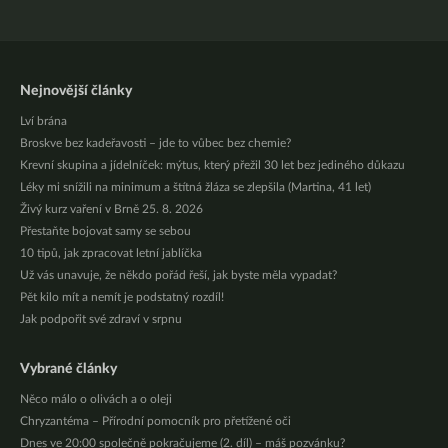
Nejnovější články
Lví brána
Broskve bez kadeřavosti – jde to vůbec bez chemie?
Krevní skupina a jídelníček: mýtus, který přežil 30 let bez jediného důkazu
Léky mi snížili na minimum a štítná žláza se zlepšila (Martina, 41 let)
Živý kurz vaření v Brně 25. 8. 2026
Přestaňte bojovat samy se sebou
10 tipů, jak zpracovat letní jablíčka
Už vás unavuje, že někdo pořád řeší, jak byste měla vypadat?
Pět kilo mít a nemít je podstatný rozdíl!
Jak podpořit své zdraví v srpnu
Vybrané články
Něco málo o olivách a o oleji
Chryzantéma – Přírodní pomocník pro přetížené oči
Dnes ve 20:00 společně pokračujeme (2. díl) – máš pozvánku?