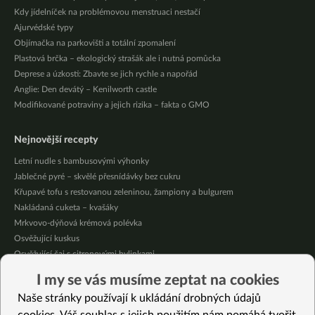
Kdy jídelníček na problémovou menstruaci nestačí
Ajurvédské typy
Objímačka na parkovišti a totální zpomalení
Plastová brčka – ekologický strašák ale i nutná pomůcka
Deprese a úzkosti: Zbavte se jich rychle a napořád
Anglie: Den devátý – Kenilworth castle
Modifikované potraviny a jejich rizika – fakta o GMO
Nejnovější recepty
Letní nudle s bambusovými výhonky
Jablečné pyré – skvělé přesnídávky bez cukru
Křupavé tofu s restovanou zeleninou, žampiony a bulgurem
Nakládaná cuketa – kvašáky
Mrkvovo-dýňová krémová polévka
Osvěžující kuskus
Osvěžující čaj s citronovými bylinkami
Nepečený jablečný dort s rybízem
I my se vás musíme zeptat na cookies
Čokoládové muffiny s mangovým krémem
Naše stránky používají k ukládání drobných údajů
Meruňky a jablka v citrónovém želé