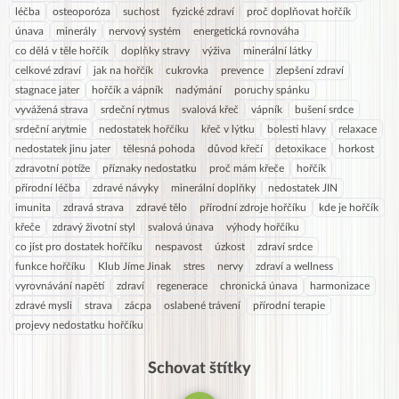
léčba
osteoporóza
suchost
fyzické zdraví
proč doplňovat hořčík
únava
minerály
nervový systém
energetická rovnováha
co dělá v těle hořčík
doplňky stravy
výživa
minerální látky
celkové zdraví
jak na hořčík
cukrovka
prevence
zlepšení zdraví
stagnace jater
hořčík a vápník
nadýmání
poruchy spánku
vyvážená strava
srdeční rytmus
svalová křeč
vápník
bušení srdce
srdeční arytmie
nedostatek hořčíku
křeč v lýtku
bolesti hlavy
relaxace
nedostatek jinu jater
tělesná pohoda
důvod křečí
detoxikace
horkost
zdravotní potíže
příznaky nedostatku
proč mám křeče
hořčík
přírodní léčba
zdravé návyky
minerální doplňky
nedostatek JIN
imunita
zdravá strava
zdravé tělo
přírodní zdroje hořčíku
kde je hořčík
křeče
zdravý životní styl
svalová únava
výhody hořčíku
co jíst pro dostatek hořčíku
nespavost
úzkost
zdraví srdce
funkce hořčíku
Klub Jíme Jinak
stres
nervy
zdraví a wellness
vyrovnávání napětí
zdraví
regenerace
chronická únava
harmonizace
zdravé mysli
strava
zácpa
oslabené trávení
přírodní terapie
projevy nedostatku hořčíku
Schovat štítky