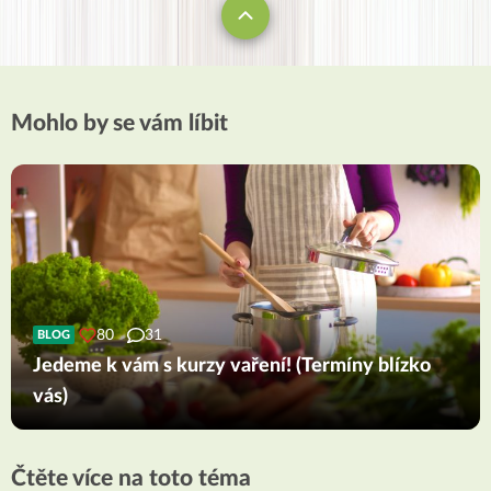
Mohlo by se vám líbit
80
31
BLOG
Jedeme k vám s kurzy vaření! (Termíny blízko
vás)
Čtěte více na toto téma