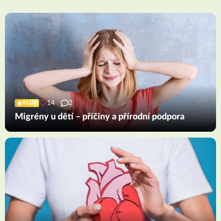
14
2
KLUB
Migrény u dětí – příčiny a přírodní podpora