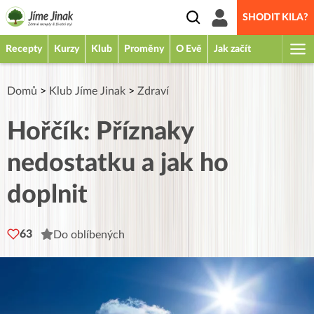
SHODIT KILA?
Recepty
Kurzy
Klub
Proměny
O Evě
Jak začít
Domů
>
Klub Jíme Jinak
>
Zdraví
Hořčík: Příznaky
nedostatku a jak ho
doplnit
63
Do oblíbených