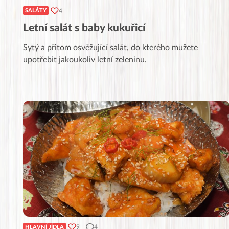
4
SALÁTY
Letní salát s baby kukuřicí
Sytý a přitom osvěžující salát, do kterého můžete
upotřebit jakoukoliv letní zeleninu.
9
4
HLAVNÍ JÍDLA