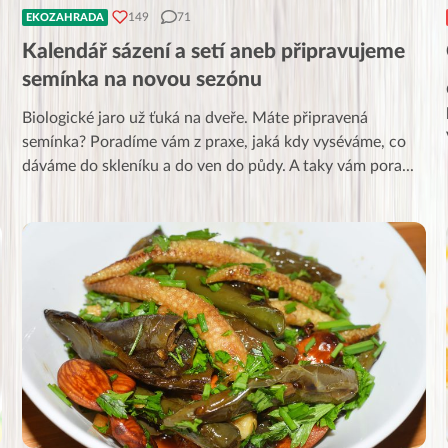
149
71
EKOZAHRADA
Kalendář sázení a setí aneb připravujeme
semínka na novou sezónu
Biologické jaro už ťuká na dveře. Máte připravená
semínka? Poradíme vám z praxe, jaká kdy vyséváme, co
dáváme do skleníku a do ven do půdy. A taky vám pora
...