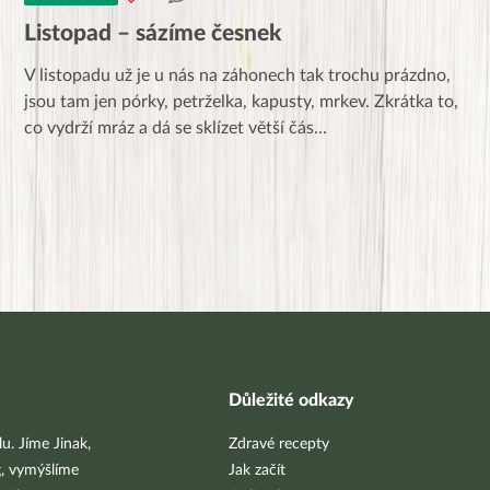
Listopad – sázíme česnek
V listopadu už je u nás na záhonech tak trochu prázdno,
jsou tam jen pórky, petrželka, kapusty, mrkev. Zkrátka to,
co vydrží mráz a dá se sklízet větší čás
...
Důležité odkazy
u. Jíme Jinak,
Zdravé recepty
g, vymýšlíme
Jak začít