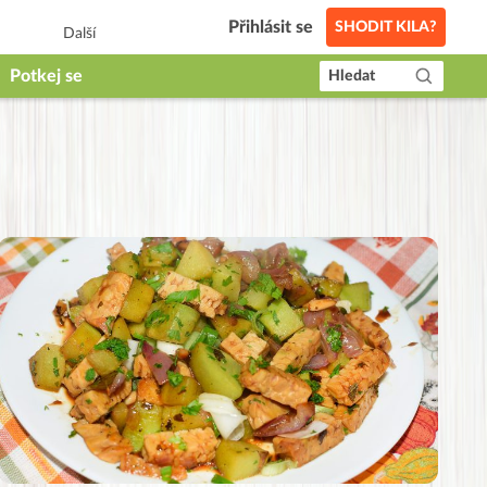
Přihlásit se
SHODIT KILA?
Další
Potkej se
Hledat