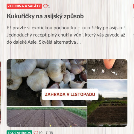
1
ZELENINA A SALÁTY
Kukuřičky na asijský způsob
Připravte si exotickou pochoutku – kukuřičky po asijsku!
Jednoduchý recept plný chutí a vůní, který vás zavede až
do daleké Asie. Skvělá alternativa
...
10
8
EKOZAHRADA