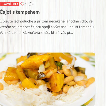
7
6
HLAVNÍ JÍDLA
Čajot s tempehem
Objevte jednoduché a přitom nečekaně lahodné jídlo, ve
kterém se jemnost čajotu spojí s výraznou chutí tempehu.
Vzniká tak lehká, voňavá směs, která vás př
...