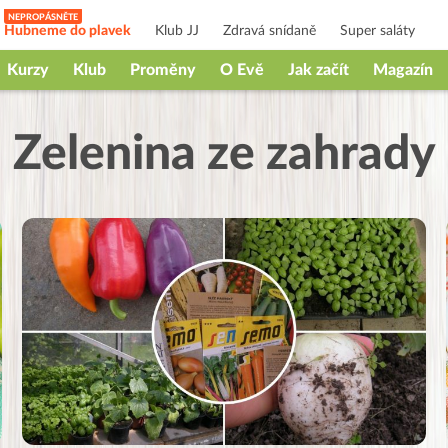
Hubneme do plavek
Klub JJ
Zdravá snídaně
Super saláty
Kurzy
Klub
Proměny
O Evě
Jak začít
Magazín
Zelenina ze zahrady