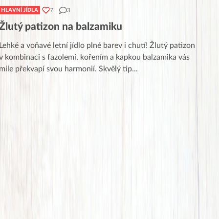
7
3
HLAVNÍ JÍDLA
Žlutý patizon na balzamiku
Lehké a voňavé letní jídlo plné barev i chutí! Žlutý patizon
v kombinaci s fazolemi, kořením a kapkou balzamika vás
mile překvapí svou harmonií. Skvělý tip
...