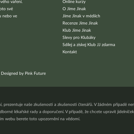
vého vaření.
Online kurzy
oto své
O Jíme Jinak
bu nebo ve
Jíme Jinak v médiích
Recenze Jíme Jinak
Klub Jíme Jinak
Slevy pro Klubáky
Sdílej a získej Klub JJ zdarma
Kontakt
Designed by Pink Future
ní, prezentuje naše zkušenosti a zkušenosti čtenářů. V žádném případě 
orné lékařské rady a doporučení. V případě, že chcete upravit jídelníček 
ním webu berete toto upozornění na vědomí.