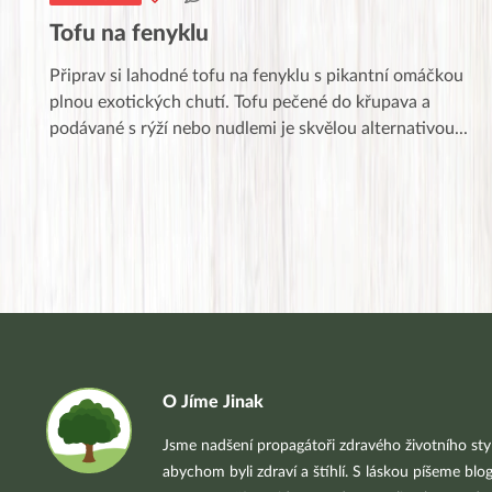
Tofu na fenyklu
Připrav si lahodné tofu na fenyklu s pikantní omáčkou
plnou exotických chutí. Tofu pečené do křupava a
podávané s rýží nebo nudlemi je skvělou alternativou
...
O Jíme Jinak
Jsme nadšení propagátoři zdravého životního styl
abychom byli zdraví a štíhlí. S láskou píšeme blo