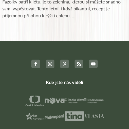
Fazolky patří k létu, je to zelenina, kterou si můžete snadno
sami vypěstovat. Tento letní, i když pikantní, recept je
příjemnou přílohou k rýži i chlebu.
...
Kde jste nás viděli