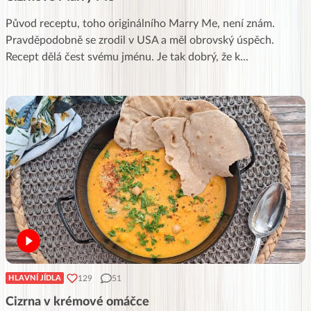
Původ receptu, toho originálního Marry Me, není znám.
Pravděpodobně se zrodil v USA a měl obrovský úspěch.
Recept dělá čest svému jménu. Je tak dobrý, že k
...
129
51
HLAVNÍ JÍDLA
Cizrna v krémové omáčce