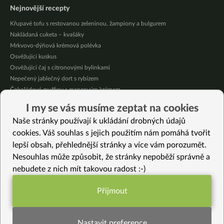
Nejnovější recepty
Křupavé tofu s restovanou zeleninou, žampiony a bulgurem
Nakládaná cuketa – kvašáky
Mrkvovo-dýňová krémová polévka
Osvěžující kuskus
Osvěžující čaj s citronovými bylinkami
Nepečený jablečný dort s rybízem
Čokoládové muffiny s mangovým krémem
Meruňky a jablka v citrónovém želé
I my se vás musíme zeptat na cookies
Krémová zeleninová polévka s koprem a vločkami
Naše stránky používají k ukládání drobných údajů
Celozrnná rýže basmati se zeleninou
cookies. Váš souhlas s jejich použitím nám pomáhá tvořit
lepší obsah, přehlednější stránky a více vám porozumět.
Vybrané recepty
Nesouhlas může způsobit, že stránky nepoběží správně a
Kořeněná červená řepa s čočkou a kuskusem
nebudete z nich mít takovou radost :-)
Cordon bleu jinak
Tartar z červené řepy
Přijmout
Ladu jinak
Funkční nastavení potřebujeme (vždy
Hruškový nápoj à la bílá čokoláda
aktivní)
Broskvový pudink s karobovou polevou a mandlemi
Nastavit preference