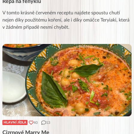
Řepa na fenyklu
V tomto krásně červeném receptu najdete spoustu chutí
nejen díky použitému koření, ale i díky omáčce Teryiaki, která
v žádném případě nesmí chybět.
40
13
HLAVNÍ JÍDLA
Cizrnové Marry Me