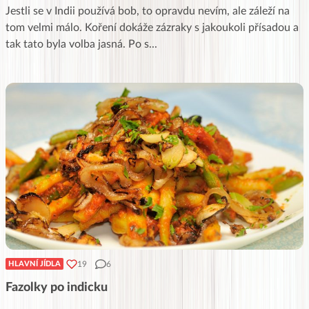
Jestli se v Indii používá bob, to opravdu nevím, ale záleží na
tom velmi málo. Koření dokáže zázraky s jakoukoli přísadou a
tak tato byla volba jasná. Po s
...
19
6
HLAVNÍ JÍDLA
Fazolky po indicku