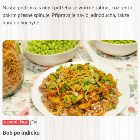
Nastal podzim a s ním i potřeba se vnitřně zahřát, což tento
pokrm přesně splňuje. Příprava je navíc jednoduchá, takže
hurá do kuchyně.
9
HLAVNÍ JÍDLA
Bob po indicku