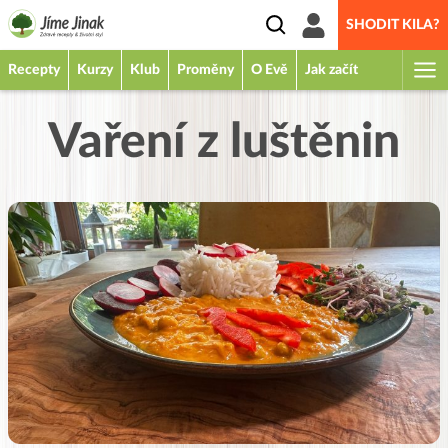
SHODIT KILA?
Recepty
Kurzy
Klub
Proměny
O Evě
Jak začít
Vaření z luštěnin