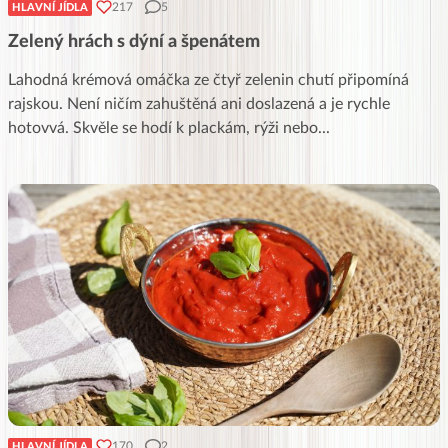
217
5
HLAVNÍ JÍDLA
Zelený hrách s dýní a špenátem
Lahodná krémová omáčka ze čtyř zelenin chutí připomíná
rajskou. Není ničím zahuštěná ani doslazená a je rychle
hotovvá. Skvěle se hodí k plackám, rýži nebo
...
170
2
HLAVNÍ JÍDLA