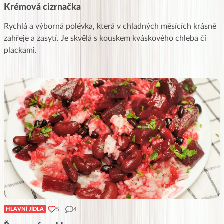
Krémová cizrnačka
Rychlá a výborná polévka, která v chladných měsících krásně
zahřeje a zasytí. Je skvělá s kouskem kváskového chleba či
plackami.
5
4
HLAVNÍ JÍDLA