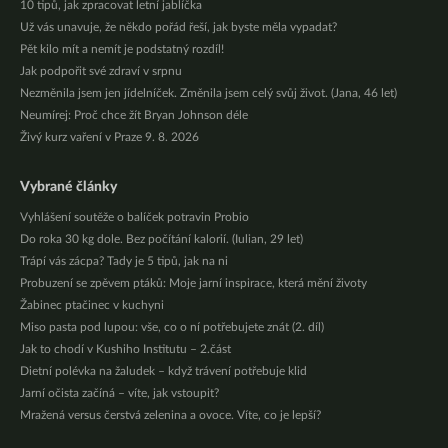
10 tipů, jak zpracovat letní jablíčka
Už vás unavuje, že někdo pořád řeší, jak byste měla vypadat?
Pět kilo mít a nemít je podstatný rozdíl!
Jak podpořit své zdraví v srpnu
Nezměnila jsem jen jídelníček. Změnila jsem celý svůj život. (Jana, 46 let)
Neumírej: Proč chce žít Bryan Johnson déle
Živý kurz vaření v Praze 9. 8. 2026
Vybrané články
Vyhlášení soutěže o balíček potravin Probio
Do roka 30 kg dole. Bez počítání kalorií. (Iulian, 29 let)
Trápí vás zácpa? Tady je 5 tipů, jak na ni
Probuzení se zpěvem ptáků: Moje jarní inspirace, která mění životy
Žabinec ptačinec v kuchyni
Miso pasta pod lupou: vše, co o ní potřebujete znát (2. díl)
Jak to chodí v Kushiho Institutu – 2.část
Dietní polévka na žaludek – když trávení potřebuje klid
Jarní očista začíná – víte, jak vstoupit?
Mražená versus čerstvá zelenina a ovoce. Víte, co je lepší?