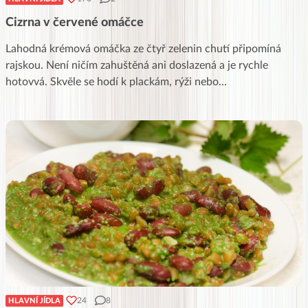
Cizrna v červené omáčce
Lahodná krémová omáčka ze čtyř zelenin chutí připomíná
rajskou. Není ničím zahuštěná ani doslazená a je rychle
hotovvá. Skvěle se hodí k plackám, rýži nebo
...
24
8
HLAVNÍ JÍDLA