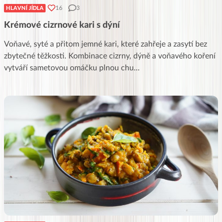
16
3
HLAVNÍ JÍDLA
Krémové cizrnové kari s dýní
Voňavé, syté a přitom jemné kari, které zahřeje a zasytí bez
zbytečné těžkosti. Kombinace cizrny, dýně a voňavého koření
vytváří sametovou omáčku plnou chu
...