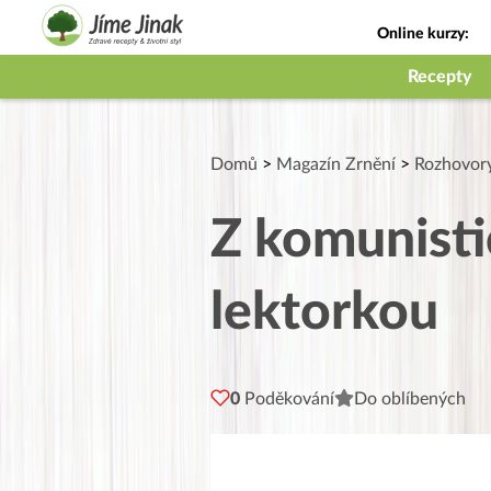
Online kurzy:
Jak na babičky
Recepty
Domů
>
Magazín Zrnění
>
Rozhovor
Z komunisti
lektorkou
0
Poděkování
Do oblíbených