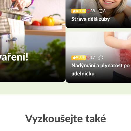
38
8
KLUB
Strava dělá zuby
aření!
17
KLUB
Nadýmání a plynatost po
jídelníčku
Vyzkoušejte také