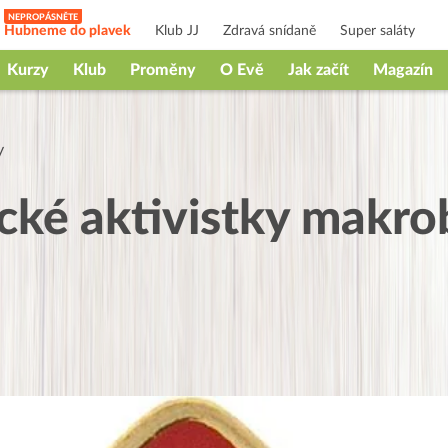
Hubneme do plavek
Klub JJ
Zdravá snídaně
Super saláty
Kurzy
Klub
Proměny
O Evě
Jak začít
Magazín
y
cké aktivistky makro