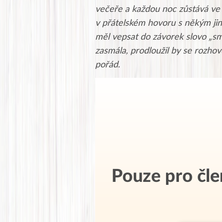
večeře a každou noc zůstává ve 
v přátelském hovoru s někým jin
měl vepsat do závorek slovo „sm
zasmála, prodloužil by se rozhov
pořád.
Pouze pro čl