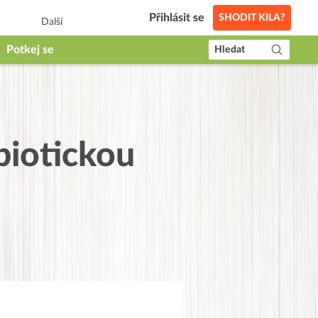
Přihlásit se
SHODIT KILA?
Další
Potkej se
Hledat
biotickou