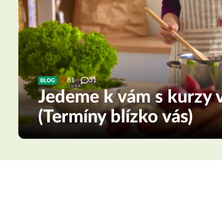
81
31
BLOG
Jedeme k vám s kurzy v
(Termíny blízko vás)