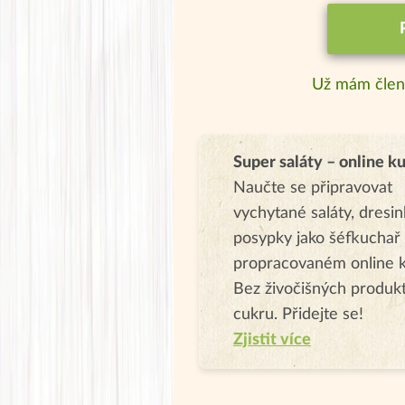
Už mám člen
Super saláty – online k
Naučte se připravovat
vychytané saláty, dresin
posypky jako šéfkuchař
propracovaném online k
Bez živočišných produk
cukru. Přidejte se!
Zjistit více