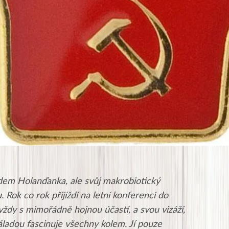
em Holanďanka, ale svůj makrobiotický
u. Rok co rok přijíždí na letní konferenci do
vždy s mimořádně hojnou účastí, a svou vizáží,
ladou fascinuje všechny kolem. Jí pouze