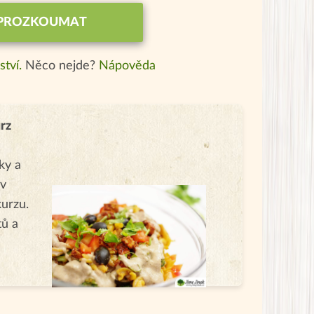
PROZKOUMAT
ství.
Něco nejde?
Nápověda
urz
ky a
 v
urzu.
tů a