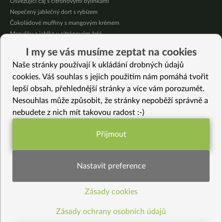
Osvěžující čaj s citronovými bylinkami
Nepečený jablečný dort s rybízem
Čokoládové muffiny s mangovým krémem
Meruňky a jablka v citrónovém želé
Krémová zeleninová polévka s koprem a vločkami
I my se vás musíme zeptat na cookies
Celozrnná rýže basmati se zeleninou
Naše stránky používají k ukládání drobných údajů
Citrónové muffiny s borůvkovým krémem
cookies. Váš souhlas s jejich použitím nám pomáhá tvořit
lepší obsah, přehlednější stránky a více vám porozumět.
Vybrané recepty
Nesouhlas může způsobit, že stránky nepoběží správně a
Listové kimči
nebudete z nich mít takovou radost :-)
Kešu pomazánka s rukolou
Domací kešu krém à la smetana
Přijmout
Jarní květáková polévka se zavářkou z kuskusu
Funkční nastavení potřebujeme (vždy
Pečené kotlety z fazolí Cannellini bez lepku
aktivní)
Celozrnné sušenky
Nastavit preference
Rychlé zeleninové sushi
Cizrnové medailonky
Zásady cookies
Statistiky pro lepší obsah
Donabe s knedlíčky
Podzimní kaše s pečenou zeleninou
Zásady ochrany osobních údajů