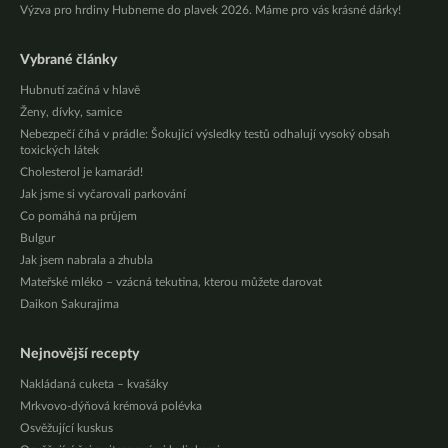
Výzva pro hrdiny Hubneme do plavek 2026. Máme pro vás krásné dárky!
Vybrané články
Hubnutí začíná v hlavě
Ženy, dívky, samice
Nebezpečí číhá v prádle: Šokující výsledky testů odhalují vysoký obsah
toxických látek
Cholesterol je kamarád!
Jak jsme si vyčarovali parkování
Co pomáhá na průjem
Bulgur
Jak jsem nabrala a zhubla
Mateřské mléko – vzácná tekutina, kterou můžete darovat
Daikon Sakurajima
Nejnovější recepty
Nakládaná cuketa – kvašáky
Mrkvovo-dýňová krémová polévka
Osvěžující kuskus