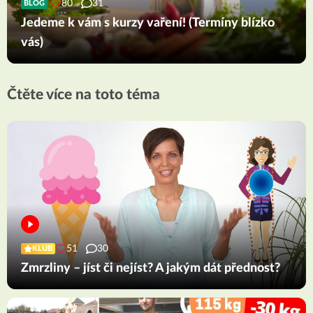
80
31
BLOG
Jedeme k vám s kurzy vaření! (Termíny blízko
vás)
Čtěte více na toto téma
51
30
KLUB
Zmrzliny – jíst či nejíst? A jakým dát přednost?