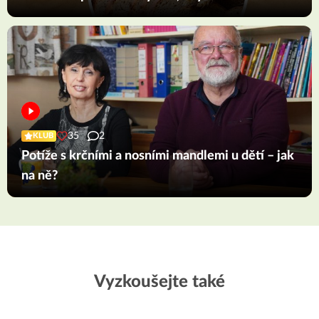
35
2
KLUB
Potíže s krčními a nosními mandlemi u dětí – jak
na ně?
Vyzkoušejte také