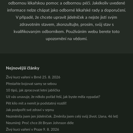
odbornou lékařskou pomoc a odbornou péči. Jakékoliv uvedené
informace nelze chápat jako odborné lékařské rady a doporučení.
V případě, že chcete upravit jídelníček a nejste jistí svým
zdravotním stavem, zkonzultujte, prosím, svůj stav s
kvalifikovaným odborníkem. Používáním webu berete toto
upozornění na vědomí.
Nejnovější články
Živý kurz vaření v Brně 25. 8. 2026
Přestaňte bojovat samy se sebou
10 tipů, jak zpracovat letní jablíčka
Už vás unavuje, že někdo pořád řeší, jak byste měla vypadat?
Pět kilo mít a nemít je podstatný rozdíl!
Jak podpořit své zdraví v srpnu
Nezměnila jsem jen jídelníček. Změnila jsem celý svůj život. (Jana, 46 let)
Neumírej: Proč chce žít Bryan Johnson déle
Živý kurz vaření v Praze 9. 8. 2026