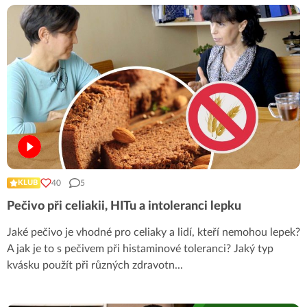
40
5
KLUB
Pečivo při celiakii, HITu a intoleranci lepku
Jaké pečivo je vhodné pro celiaky a lidí, kteří nemohou lepek?
A jak je to s pečivem při histaminové toleranci? Jaký typ
kvásku použít při různých zdravotn
...