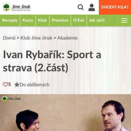
SHODIT KILA?
Recepty
Kurzy
Klub
Proměny
O Evě
Jak začít
Domů
>
Klub Jíme Jinak
>
Akademie
Ivan Rybařík: Sport a
strava (2.část)
5
Do oblíbených