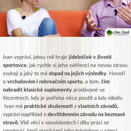
Ivan vypráví, jakou roli hraje
jídelníček v životě
sportovce
, jak rychle si jeho svěřenci na novou stravu
zvykají a jaký to má
dopad na jejich výsledky
. Hovoří
o
vrcholovém i rekreačním sportu
, o tom,
čím
nahradit klasické suplementy
prodávané ve
fitcentrech, kdy je potřeba něco použít a kdy nikoliv.
Ivan má
praktické zkušenosti
z
vlastních závodů,
vypráví například o
devítidenním závodu na bezmasé
stravě.
Vidí věci v souvislostech
i díky práci se