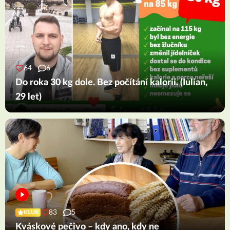
64
6
Do roka 30 kg dole. Bez počítání kalorií. (Iulian,
29 let)
83
5
KLUB
Kváskové pečivo – kdy ano, kdy ne