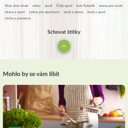
Klub Jíme Jinak
video
sport
Čistý sport
Ivan Rybařík
strava pro muže
strava a sport
výživa pro sportovce
muži a strava
muži a sport
Léčba a prevence
Schovat štítky
Mohlo by se vám líbit