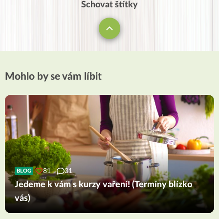
Schovat štítky
Mohlo by se vám líbit
81
31
BLOG
Jedeme k vám s kurzy vaření! (Termíny blízko
vás)