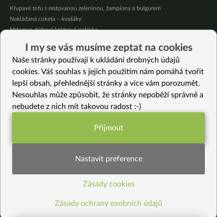
Křupavé tofu s restovanou zeleninou, žampiony a bulgurem
Nakládaná cuketa – kvašáky
Mrkvovo-dýňová krémová polévka
Osvěžující kuskus
I my se vás musíme zeptat na cookies
Osvěžující čaj s citronovými bylinkami
Naše stránky používají k ukládání drobných údajů
Nepečený jablečný dort s rybízem
cookies. Váš souhlas s jejich použitím nám pomáhá tvořit
lepší obsah, přehlednější stránky a více vám porozumět.
Vybrané recepty
Nesouhlas může způsobit, že stránky nepoběží správně a
Chuďasova krémová polévka
nebudete z nich mít takovou radost :-)
Hummus mango curry
Čočka s červenou řepou
Přijmout
Pohankové palačinky s náplní z rýže, zeleniny a cizrnové pomazánky
Funkční nastavení potřebujeme (vždy
Krém z tuřínu a hlívy ústřičné
aktivní)
Pesto z řapíkatého celeru
Nastavit preference
Prdelačka s adzuki a kroupami
Jáhlový dezert s čokoládou a kokosem (bez mléka a cukru)
Zásady cookies
Statistiky pro lepší obsah
Zeleninová Dashi polévka
Čerstvé domácí celozrnné těstoviny
Zásady ochrany osobních údajů