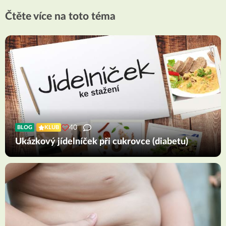
Čtěte více na toto téma
40
BLOG
KLUB
Ukázkový jídelníček při cukrovce (diabetu)