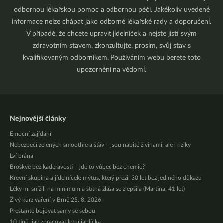
odbornou lékařskou pomoc a odbornou péči. Jakékoliv uvedené
informace nelze chápat jako odborné lékařské rady a doporučení.
V případě, že chcete upravit jídelníček a nejste jistí svým
zdravotním stavem, zkonzultujte, prosím, svůj stav s
kvalifikovaným odborníkem. Používáním webu berete toto
upozornění na vědomí.
Nejnovější články
Emoční zajídání
Nebezpečí zelených smoothie a šťáv – jsou nabité živinami, ale i riziky
Lví brána
Broskve bez kadeřavosti – jde to vůbec bez chemie?
Krevní skupina a jídelníček: mýtus, který přežil 30 let bez jediného důkazu
Léky mi snížili na minimum a štítná žláza se zlepšila (Martina, 41 let)
Živý kurz vaření v Brně 25. 8. 2026
Přestaňte bojovat samy se sebou
10 tipů, jak zpracovat letní jablíčka