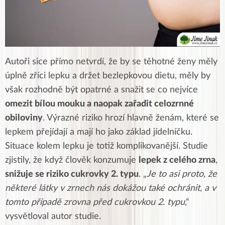
Autoři sice přímo netvrdí, že by se těhotné ženy měly
úplně zříci lepku a držet bezlepkovou dietu, měly by
však rozhodně být opatrné a snažit se co nejvíce
omezit bílou mouku a naopak zařadit celozrnné
obiloviny
. Výrazné riziko hrozí hlavně ženám, které se
lepkem přejídají a mají ho jako základ jídelníčku.
Situace kolem lepku je totiž komplikovanější. Studie
zjistily, že když člověk konzumuje
lepek z celého zrna
,
snižuje se riziko cukrovky 2. typu
. „
Je to asi proto, že
některé látky v zrnech nás dokážou také ochránit, a v
tomto případě zrovna před cukrovkou 2. typu
,“
vysvětloval autor studie.