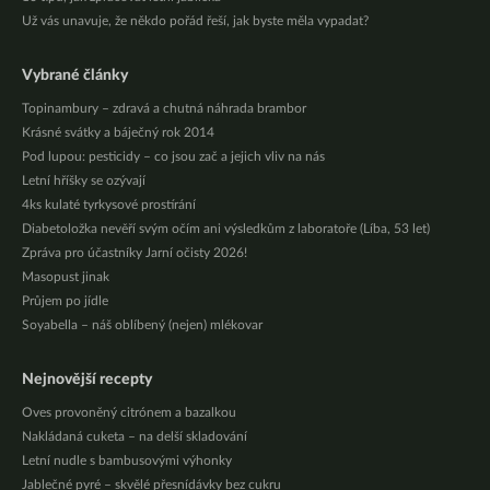
Už vás unavuje, že někdo pořád řeší, jak byste měla vypadat?
Vybrané články
Topinambury – zdravá a chutná náhrada brambor
Krásné svátky a báječný rok 2014
Pod lupou: pesticidy – co jsou zač a jejich vliv na nás
Letní hříšky se ozývají
4ks kulaté tyrkysové prostírání
Diabetoložka nevěří svým očím ani výsledkům z laboratoře (Líba, 53 let)
Zpráva pro účastníky Jarní očisty 2026!
Masopust jinak
Průjem po jídle
Soyabella – náš oblíbený (nejen) mlékovar
Nejnovější recepty
Oves provoněný citrónem a bazalkou
Nakládaná cuketa – na delší skladování
Letní nudle s bambusovými výhonky
Jablečné pyré – skvělé přesnídávky bez cukru