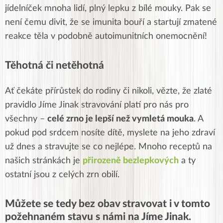
jídelníček mnoha lidí, plný lepku z bílé mouky. Pak se
není čemu divit, že se imunita bouří a startují zmatené
reakce těla v podobně autoimunitních onemocnění!
Těhotná či netěhotná
Ať čekáte přírůstek do rodiny či nikoli, vězte, že zlaté
pravidlo Jíme Jinak stravování platí pro nás pro
všechny –
celé zrno je lepší než vymletá mouka
. A
pokud pod srdcem nosíte dítě, myslete na jeho zdraví
už dnes a stravujte se co nejlépe. Mnoho receptů na
našich stránkách je
přirozeně bezlepkových
a ty
ostatní jsou z celých zrn obilí.
Můžete se tedy bez obav stravovat i v tomto
požehnaném stavu s námi na Jíme Jinak.