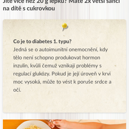
Jíte více než 20 g lepku? Máte 2x větší šanci
na dítě s cukrovkou
Co je to diabetes 1. typu?
Jedná se o autoimunitní onemocnění, kdy
tělo není schopno produkovat hormon
inzulin, kvůli čemuž vznikají problémy s
regulací glukózy. Pokud je její úroveň v krvi
moc vysoká, může to vést k poruše srdce a
očí.