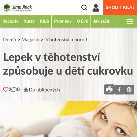
SHODIT KILA?
Recepty
Kurzy
Klub
Proměny
O Evě
Jak začít
Domů
>
Magazín
>
Těhotenství a porod
Lepek v těhotenství
způsobuje u dětí cukrovku
2
0
Do oblíbených