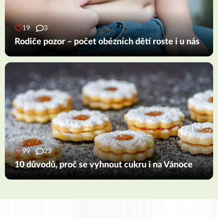
19
3
Rodiče pozor – počet obézních dětí roste i u nás
99
23
10 důvodů, proč se vyhnout cukru i na Vánoce