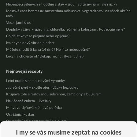
Nebezpečí zelených smoothie a šťáv – jsou nabité živinami, ale i riziky
Městská rada bez masa: Amsterdam odhlasoval vegetariánství na všech akcích
rady
Veselí jarní šneci
Doplňky výživy – spirulina, chlorella, ječmen a kolostrum. Potřebujeme je?
Co dělat když se přejíme nebo opijeme?
Iva chytla nový vítr do plachet
Můžete shodit 5 kg za 14 dnů? Není to nebezpečné?
Léky na cholesterol? Děkuji, nechci. (Ivča, 53 let)
Nejnovější recepty
Letní nudle s bambusovými výhonky
Jablečné pyré – skvělé přesnídávky bez cukru
Křupavé tofu s restovanou zeleninou, žampiony a bulgurem
Nakládaná cuketa – kvašáky
Mrkvovo-dýňová krémová polévka
Osvěžující kuskus
Osvěžující čaj s citronovými bylinkami
Nepečený jablečný dort s rybízem
I my se vás musíme zeptat na cookies
Čokoládové muffiny s mangovým krémem