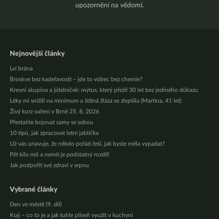
upozornění na vědomí.
Nejnovější články
Lví brána
Broskve bez kadeřavosti – jde to vůbec bez chemie?
Krevní skupina a jídelníček: mýtus, který přežil 30 let bez jediného důkazu
Léky mi snížili na minimum a štítná žláza se zlepšila (Martina, 41 let)
Živý kurz vaření v Brně 25. 8. 2026
Přestaňte bojovat samy se sebou
10 tipů, jak zpracovat letní jablíčka
Už vás unavuje, že někdo pořád řeší, jak byste měla vypadat?
Pět kilo mít a nemít je podstatný rozdíl!
Jak podpořit své zdraví v srpnu
Vybrané články
Den ve městě (9. díl)
Koji – co to je a jak tuhle plíseň využít v kuchyni