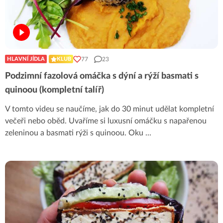
77
23
HLAVNÍ JÍDLA
KLUB
Podzimní fazolová omáčka s dýní a rýží basmati s
quinoou (kompletní talíř)
V tomto videu se naučíme, jak do 30 minut udělat kompletní
večeři nebo oběd. Uvaříme si luxusní omáčku s napařenou
zeleninou a basmati rýži s quinoou. Oku
...