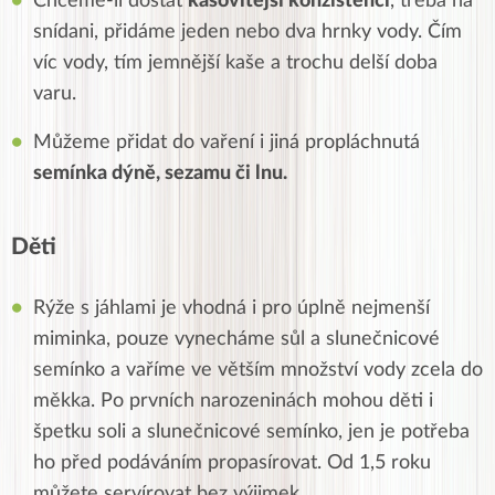
Chceme-li dostat
kašovitější konzistenci
, třeba na
snídani, přidáme jeden nebo dva hrnky vody. Čím
víc vody, tím jemnější kaše a trochu delší doba
varu.
Můžeme přidat do vaření i jiná propláchnutá
semínka dýně, sezamu či lnu.
Děti
Rýže s jáhlami je vhodná i pro úplně nejmenší
miminka, pouze vynecháme sůl a slunečnicové
semínko a vaříme ve větším množství vody zcela do
měkka. Po prvních narozeninách mohou děti i
špetku soli a slunečnicové semínko, jen je potřeba
ho před podáváním propasírovat. Od 1,5 roku
můžete servírovat bez výjimek.