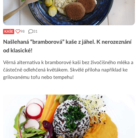
98
31
KAŠE
Našlehaná “bramborová” kaše z jáhel. K nerozeznání
od klasické!
Věrná alternativa k bramborové kaši bez živočišného mléka a
částečně odlehčená květákem. Skvělé příloha například ke
grilovanému tofu nebo tempehu!