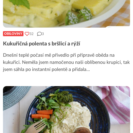
32
3
OBILOVINY
Kukuřičná polenta s bršlicí a rýží
Dnešní teplé počasí mě přivedlo při přípravě oběda na
kukuřici. Neměla jsem namočenou naši oblíbenou krupici, tak
jsem sáhla po instantní polentě a přidala
...