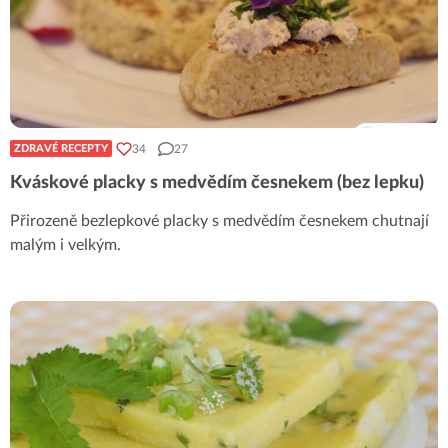
34
27
ZDRAVÉ RECEPTY
Kváskové placky s medvědím česnekem (bez lepku)
Přirozeně bezlepkové placky s medvědím česnekem chutnají
malým i velkým.