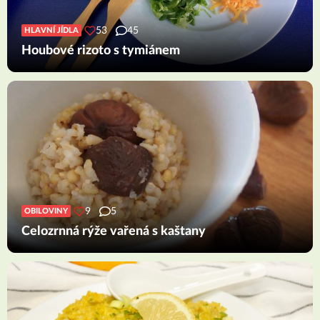
53
45
HLAVNÍ JÍDLA
Houbové rizoto s tymiánem
9
5
OBILOVINY
Celozrnná rýže vařená s kaštany