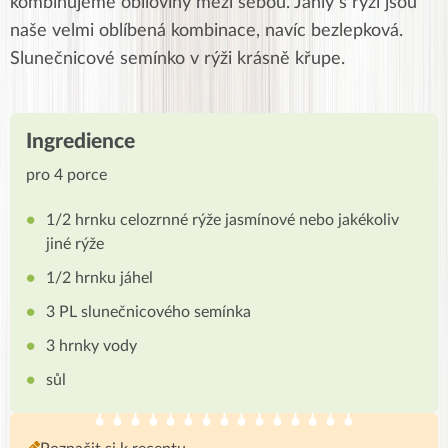
kombinujeme obiloviny mezi sebou. Jáhly s rýží jsou
naše velmi oblíbená kombinace, navíc bezlepková.
Slunečnicové semínko v rýži krásně křupe.
Ingredience
pro 4 porce
1/2 hrnku celozrnné rýže jasmínové nebo jakékoliv
jiné rýže
1/2 hrnku jáhel
3 PL slunečnicového semínka
3 hrnky vody
sůl