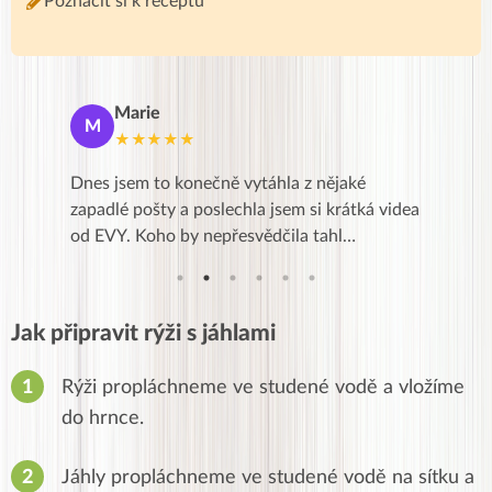
Poznačit si k receptu
Marie
De
M
D
★★★★★
★
se a přes
Dnes jsem to konečně vytáhla z nějaké
Líbí se m
Kurz je
zapadlé pošty a poslechla jsem si krátká videa
zkušenost
od EVY. Koho by nepřesvědčila tahl…
,po třec
Jak připravit rýži s jáhlami
Rýži propláchneme ve studené vodě a vložíme
do hrnce.
Jáhly propláchneme ve studené vodě na sítku a