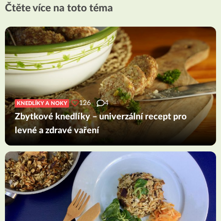
Čtěte více na toto téma
126
4
KNEDLÍKY A NOKY
Zbytkové knedlíky – univerzální recept pro
levné a zdravé vaření