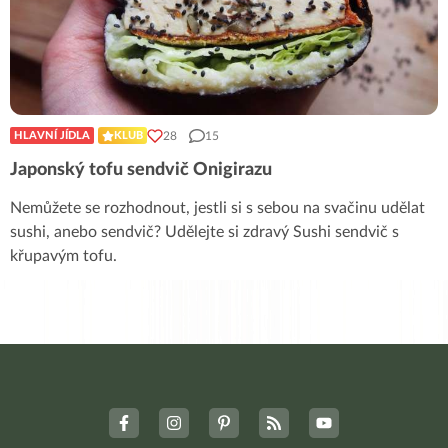
28
15
HLAVNÍ JÍDLA
KLUB
Japonský tofu sendvič Onigirazu
Nemůžete se rozhodnout, jestli si s sebou na svačinu udělat
sushi, anebo sendvič? Udělejte si zdravý Sushi sendvič s
křupavým tofu.