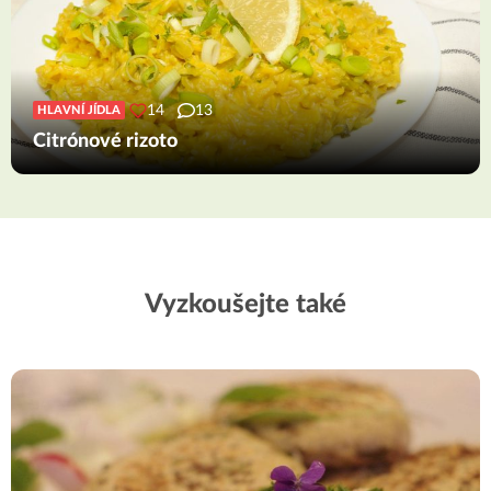
14
13
HLAVNÍ JÍDLA
Citrónové rizoto
Vyzkoušejte také