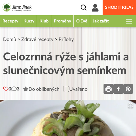
SHODIT KILA?
Recepty
Kurzy
Klub
Proměny
O Evě
Jak začít
Domů
>
Zdravé recepty
>
Přílohy
Celozrnná rýže s jáhlami a
slunečnicovým semínkem
0
3
Do oblíbených
Uvařeno