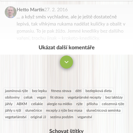
Hetto Martin
27. 2. 2016
… a když směs vychladne, ale je ještě dostatečně
lepivá, tak vlhkýma rukama nadělat kuličky a obalit v
gomasiu. To je pak žůžo. Jemné knedlíky bez dalšího
vaření, trochu jinak – kroketo-knedlíčky.
Ukázat další komentáře
Komentovat
jasmínová rýže
bez lepku
fitness strava
děti
bezlepková dieta
obiloviny
celiak
vegan
fit strava
vegetariánské recepty
bez laktózy
jáhly
ABKM
celiakie
alergie na mléko
rýže
příloha
celozrnná rýže
jáhly s rýží
slunečnice
recepty z rýže bez masa
slunečnicová semínka
vegetariánství
original JJ
sezóna podzim
veganství
Schovat štítky