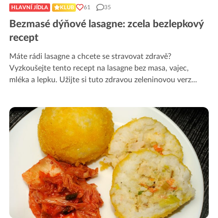
61
35
HLAVNÍ JÍDLA
KLUB
Bezmasé dýňové lasagne: zcela bezlepkový
recept
Máte rádi lasagne a chcete se stravovat zdravě?
Vyzkoušejte tento recept na lasagne bez masa, vajec,
mléka a lepku. Užijte si tuto zdravou zeleninovou verz
...