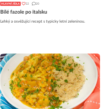
22
20
HLAVNÍ JÍDLA
Bílé fazole po italsku
Lehký a osvěžující recept s typicky letní zeleninou.