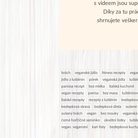
s videem jsou supe
Díky za tu prác
shrnujete vešker
hrách
veganské jídlo
fitness recepty
vegan
jídlo z luštěnin
pórek
veganská jídla
luště
panissa recept
bez mléka
italská kuchyně
vegan recepty
panisa
bez masa
luštěnino
italské recepty
recepty z luštěnin
bezlepkov
bezlepková strava
bezlepková dieta
sušené k
sušený hrách
vegan
bez mouky
veganská
černé hořčičné semínko
okvětní lístky
luště
vegan. veganství
kari listy
bezlepková kuch