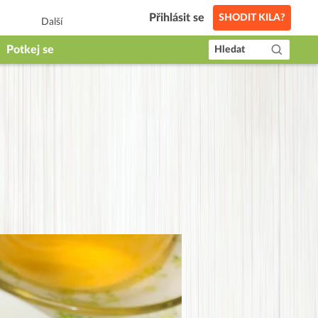
Přihlásit se
SHODIT KILA?
Další
Potkej se
Hledat