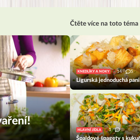
Čtěte více na toto téma
14
5
KNEDLÍKY A NOKY
Ligurská jednoduchá pani
aření!
1
HLAVNÍ JÍDLA
Špaldové špagety s kukuř