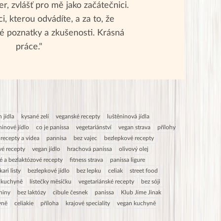
r, zvlášť pro mě jako začátečnici.
i, kterou odvádíte, a za to, že
é poznatky a zkušenosti. Krásná
práce."
 jídla
kysané zelí
veganské recepty
luštěninová jídla
ninové jídlo
co je panissa
vegetariánství
vegan strava
přílohy
recepty a videa
pannisa
bez vajec
bezlepkové recepty
vé recepty
vegan jídlo
hrachová panissa
olivový olej
é a bezlaktózové recepty
fitness strava
panissa ligure
ari listy
bezlepkové jídlo
bez lepku
celiak
street food
 kuchyně
lístečky měsíčku
vegetariánské recepty
bez sóji
niny
bez laktózy
cibule česnek
panissa
Klub Jíme Jinak
yně
celiakie
příloha
krajové speciality
vegan kuchyně