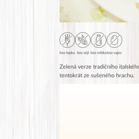
bez lepku
bez sóji
bez mléka
bez vajec
Zelená verze tradičního italskéh
tentokrát ze sušeného hrachu.