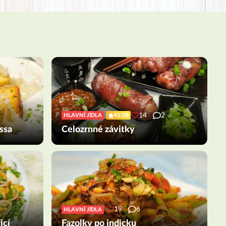
14
2
HLAVNÍ JÍDLA
KLUB
ssa
Celozrnné závitky
19
6
HLAVNÍ JÍDLA
icí
Fazolky po indicku