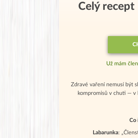
Celý recept
C
Už mám člen
Zdravé vaření nemusí být sl
kompromisů v chuti — v 
Co 
Labarunka
: „Člens