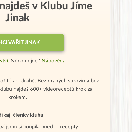
 najdeš v Klubu Jíme
Jinak
HCI VAŘIT JINAK
ství.
Něco nejde?
Nápověda
ožité ani drahé. Bez drahých surovin a bez
klubu najdeš 600+ videoreceptů krok za
krokem.
říkají členky klubu
tví jsem si koupila hned — recepty