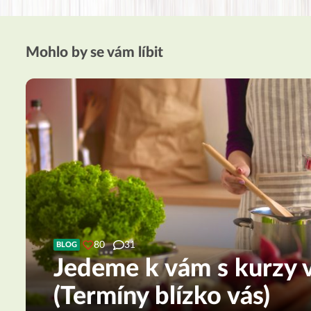
Mohlo by se vám líbit
80
31
BLOG
Jedeme k vám s kurzy v
(Termíny blízko vás)