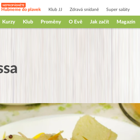
Hubneme do plavek
Klub JJ
Zdravá snídaně
Super saláty
Kurzy
Klub
Proměny
O Evě
Jak začít
Magazín
ssa