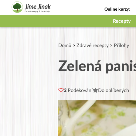
Online kurzy:
Jak na babičky
Recepty
Domů
>
Zdravé recepty
>
Přílohy
Zelená pani
2
Poděkování
Do oblíbených