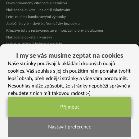
Oves provoněný citrónem a bazalkou
Nakládaná cuketa – na delší skladování
Letní nudle s bambusovými výhonky
Jablečné pyré – skvělé přesnídávky bez cukru
Křupavé tofu s restovanou zeleninou, žampiony a bulgurem
Nakládaná cuketa – kvašáky
Mrkvovo-dýňová krémová polévka
Osvěžující kuskus
I my se vás musíme zeptat na cookies
Osvěžující čaj s citronovými bylinkami
Naše stránky používají k ukládání drobných údajů
Nepečený jablečný dort s rybízem
cookies. Váš souhlas s jejich použitím nám pomáhá tvořit
lepší obsah, přehlednější stránky a více vám porozumět.
Vybrané recepty
Nesouhlas může způsobit, že stránky nepoběží správně a
Vydatná polévka z vloček, mrkve a kapusty
nebudete z nich mít takovou radost :-)
Slavnostní “bramborový” salát bez brambor, vajec a majonézy
Střapačky se zelím a tempehem
Přijmout
Křupavé tofu v krustě z quinoy
Funkční nastavení potřebujeme (vždy
Zimní Kung Pao (vegan)
aktivní)
Plněné ořechy s ořechovým krémem
Nastavit preference
Houbové paté
Indická cibulová Kulcha