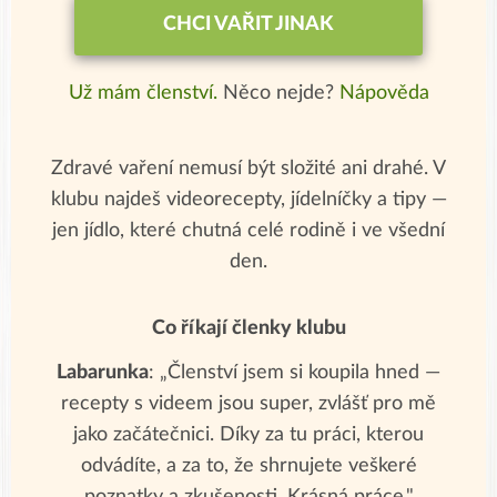
CHCI VAŘIT JINAK
Už mám členství.
Něco nejde?
Nápověda
Zdravé vaření nemusí být složité ani drahé. V
klubu najdeš videorecepty, jídelníčky a tipy —
jen jídlo, které chutná celé rodině i ve všední
den.
Co říkají členky klubu
Labarunka
: „Členství jsem si koupila hned —
recepty s videem jsou super, zvlášť pro mě
jako začátečnici. Díky za tu práci, kterou
odvádíte, a za to, že shrnujete veškeré
poznatky a zkušenosti. Krásná práce."