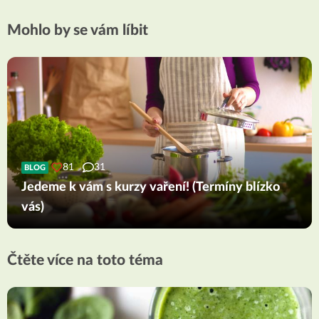
Mohlo by se vám líbit
81
31
BLOG
Jedeme k vám s kurzy vaření! (Termíny blízko
vás)
Čtěte více na toto téma