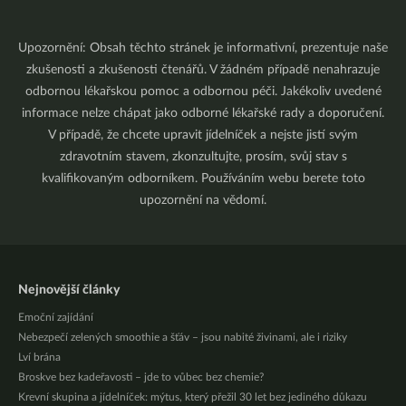
Upozornění: Obsah těchto stránek je informativní, prezentuje naše
zkušenosti a zkušenosti čtenářů. V žádném případě nenahrazuje
odbornou lékařskou pomoc a odbornou péči. Jakékoliv uvedené
informace nelze chápat jako odborné lékařské rady a doporučení.
V případě, že chcete upravit jídelníček a nejste jistí svým
zdravotním stavem, zkonzultujte, prosím, svůj stav s
kvalifikovaným odborníkem. Používáním webu berete toto
upozornění na vědomí.
Nejnovější články
Emoční zajídání
Nebezpečí zelených smoothie a šťáv – jsou nabité živinami, ale i riziky
Lví brána
Broskve bez kadeřavosti – jde to vůbec bez chemie?
Krevní skupina a jídelníček: mýtus, který přežil 30 let bez jediného důkazu