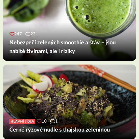
247
22
Nebezpečí zelených smoothie a šťáv – jsou
nabité živinami, ale i riziky
10
1
HLAVNÍ JÍDLA
Černé rýžové nudle s thajskou zeleninou