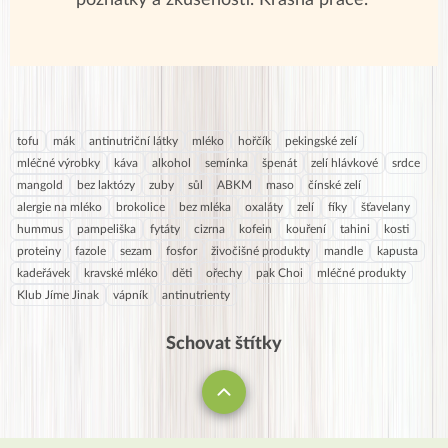
tofu
mák
antinutriční látky
mléko
hořčík
pekingské zelí
mléčné výrobky
káva
alkohol
semínka
špenát
zelí hlávkové
srdce
mangold
bez laktózy
zuby
sůl
ABKM
maso
čínské zelí
alergie na mléko
brokolice
bez mléka
oxaláty
zelí
fíky
šťavelany
hummus
pampeliška
fytáty
cizrna
kofein
kouření
tahini
kosti
proteiny
fazole
sezam
fosfor
živočišné produkty
mandle
kapusta
kadeřávek
kravské mléko
děti
ořechy
pak Choi
mléčné produkty
Klub Jíme Jinak
vápník
antinutrienty
Schovat štítky