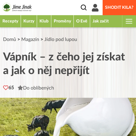
SHODIT KILA?
Recepty
Kurzy
Klub
Proměny
O Evě
Jak začít
Domů
>
Magazín
>
Jídlo pod lupou
Vápník – z čeho jej získat
a jak o něj nepřijít
65
Do oblíbených