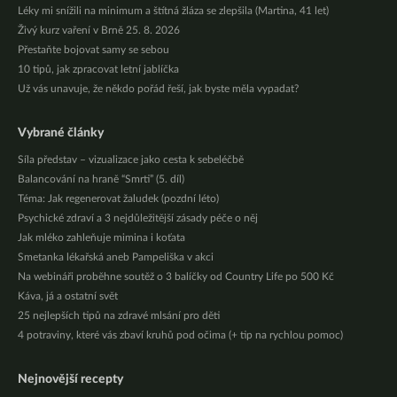
Léky mi snížili na minimum a štítná žláza se zlepšila (Martina, 41 let)
Živý kurz vaření v Brně 25. 8. 2026
Přestaňte bojovat samy se sebou
10 tipů, jak zpracovat letní jablíčka
Už vás unavuje, že někdo pořád řeší, jak byste měla vypadat?
Vybrané články
Síla představ – vizualizace jako cesta k sebeléčbě
Balancování na hraně “Smrti” (5. díl)
Téma: Jak regenerovat žaludek (pozdní léto)
Psychické zdraví a 3 nejdůležitější zásady péče o něj
Jak mléko zahleňuje mimina i koťata
Smetanka lékařská aneb Pampeliška v akci
Na webináři proběhne soutěž o 3 balíčky od Country Life po 500 Kč
Káva, já a ostatní svět
25 nejlepších tipů na zdravé mlsání pro děti
4 potraviny, které vás zbaví kruhů pod očima (+ tip na rychlou pomoc)
Nejnovější recepty